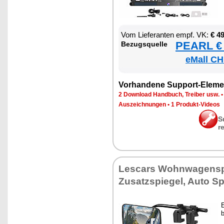
Vom Lie­fe­ran­ten empf. VK:
€ 4
PEARL € 
Be­zugs­quel­le
eMall CH
Vor­han­de­ne Sup­port-Ele­me
2 Down­load Hand­buch, Trei­ber usw.
Aus­zeich­nun­gen
•
1 Pro­dukt-Vi­de­os
S
r
Les­cars Wohn­wa­gen­spi
Zu­satz­spie­gel, Au­to Sp
E
b