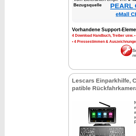
PEARL €
Be­zugs­quel­le
eMall C
Vor­han­de­ne Sup­port-Ele­me
4 Down­load Hand­buch, Trei­ber usw.
•
4 Pres­se­stim­men & Aus­zeich­nun­g
S
r
Les­cars Ein­park­hil­fe,
pa­ti­ble Rück­fahr­ka­me­
N
n
m
F