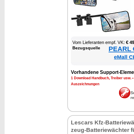
Vom Lie­fe­ran­ten empf. VK:
€ 4
PEARL €
Be­zugs­quel­le
eMall C
Vor­han­de­ne Sup­port-Ele­me
1 Down­load Hand­buch, Trei­ber usw.
Aus­zeich­nun­gen
S
r
Les­cars Kfz-Bat­te­rie­wä
zeug-Bat­te­rie­wäch­ter 