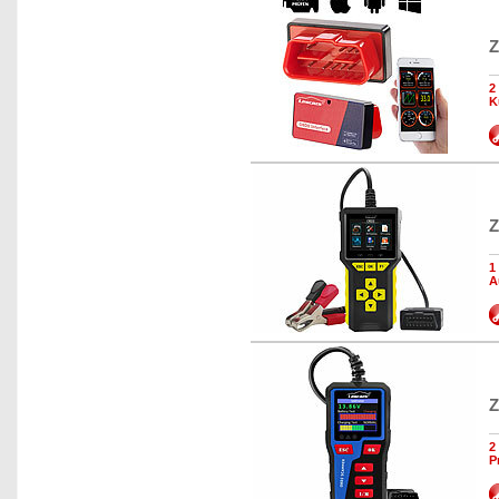
Z
2
K
Z
1
A
Z
2
P