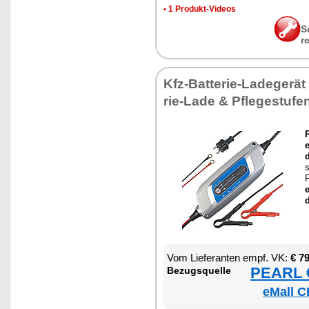
•
1 Pro­dukt-Vi­de­os
S
r
Kfz-Bat­te­rie-La­de­ge­rät
rie-La­de & Pfle­ge­stu­fe
P
e
d
s
F
e
Vom Lie­fe­ran­ten empf. VK:
€ 7
PEARL €
Be­zugs­quel­le
eMall C