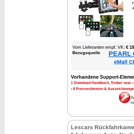
H
Vom Lie­fe­ran­ten empf. VK:
€ 1
PEARL €
Be­zugs­quel­le
eMall C
Vor­han­de­ne Sup­port-Ele­me
1 Down­load Hand­buch, Trei­ber usw.
•
8 Pres­se­stim­men & Aus­zeich­nun­g
S
r
Les­cars Rück­fahr­ka­me