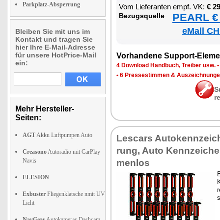
Parkplatz-Absperrung
Vom Lie­fe­ran­ten empf. VK:
€ 2
PEARL € 
Be­zugs­quel­le
eMall CH
Bleiben Sie mit uns im
Kontakt und tragen Sie
hier Ihre E-Mail-Adresse
für unsere HotPrice-Mail
Vor­han­de­ne Sup­port-Ele­me
ein:
4 Down­load Hand­buch, Trei­ber usw.
•
6 Pres­se­stim­men & Aus­zeich­nun­g
S
r
Mehr Hersteller-
Seiten:
AGT
Akku Luftpumpen Auto
Les­cars Au­to­kenn­zei­ch
rung, Au­to Kenn­zei­chen
Creasono
Autoradio mit CarPlay
Navis
men­los
B
ELESION
K
Exbuster
Fliegenklatsche nmit UV
s
Licht
NavGear
Autokameras Dashcam