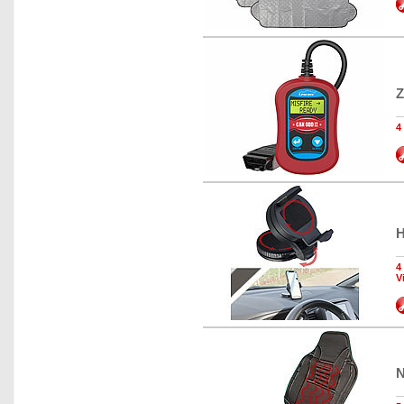
Z
4
H
4
V
N