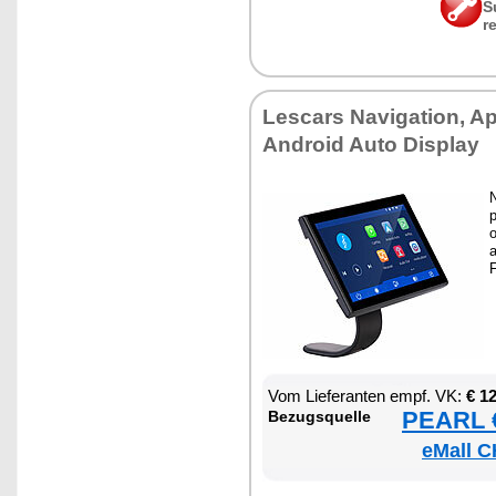
S
r
Les­cars Na­vi­ga­ti­on, A
An­dro­id Au­to Dis­play
p
o
a
F
Vom Lie­fe­ran­ten empf. VK:
€ 1
PEARL €
Be­zugs­quel­le
eMall C