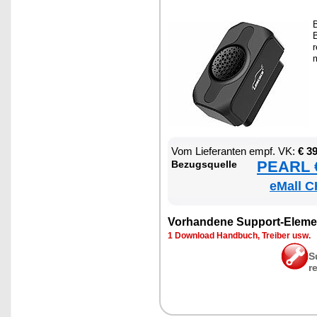
B
B
r
Vom Lie­fe­ran­ten empf. VK:
€ 3
PEARL €
Be­zugs­quel­le
eMall C
Vor­han­de­ne Sup­port-Ele­me
1 Down­load Hand­buch, Trei­ber usw.
S
r