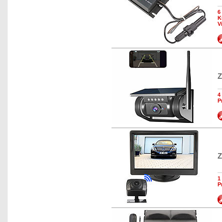
6
K
V
Z
4
P
Z
1
P