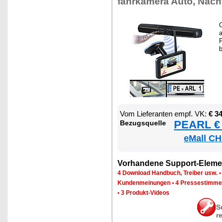
fahr­ka­me­ra Au­to, Nach
O
a
b
Vom Lie­fe­ran­ten empf. VK:
€ 3
PEARL € 
Be­zugs­quel­le
eMall CH
Vor­han­de­ne Sup­port-Ele­me
4 Down­load Hand­buch, Trei­ber usw.
Kun­den­mei­nun­gen
•
4 Pres­se­stim­m
•
3 Pro­dukt-Vi­de­os
S
r