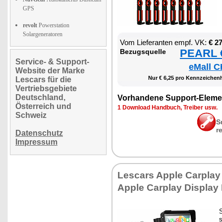
GPS
revolt
Powerstation
Solargeneratoren
Vom Lie­fe­ran­ten empf. VK:
€ 2
PEARL €
Be­zugs­quel­le
Service- & Support-
eMall C
Website der Marke
Nur € 6,25 pro Kenn­zei­chen­h
Lescars für die
Vertriebsgebiete
Deutschland,
Vor­han­de­ne Sup­port-Ele­me
Österreich und
1 Down­load Hand­buch, Trei­ber usw.
Schweiz
S
r
Datenschutz
Impressum
Les­cars App­le Car­play 
App­le Car­play Dis­play 
S
s