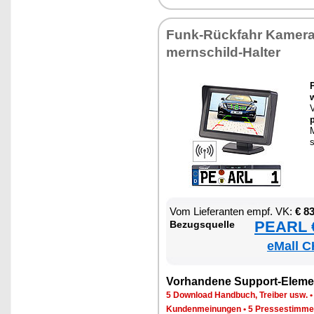
Funk-Rück­fahr Ka­me­r
mern­schild-Hal­ter
P
w
V
M
Vom Lie­fe­ran­ten empf. VK:
€ 8
PEARL €
Be­zugs­quel­le
eMall C
Vor­han­de­ne Sup­port-Ele­me
5 Down­load Hand­buch, Trei­ber usw.
Kun­den­mei­nun­gen
•
5 Pres­se­stim­m