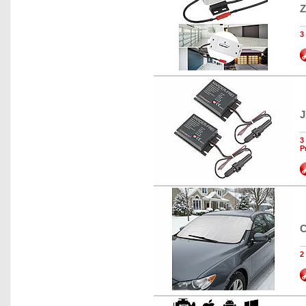
Z
3
J
3
P
C
2