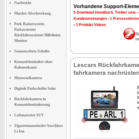
Nachtsicht
Vor­han­de­ne Sup­port-Ele­me
5 Down­load Hand­buch, Trei­ber usw.
Marder-Abschreckung
Kun­den­mei­nun­gen
•
1 Pres­se­stim­m
Park Radarsystem
•
3 Pro­dukt-Vi­de­os
Parkassistent
S
Rückfahrassistent Hilfslinien
r
Monitor
Sonnenschutz Scheibe
Kennzeichenhalter ohne
Les­cars Rück­fahr­ka­me
Rahmenkante
fahr­ka­me­ra nach­rüs­te
Motorradkamera
E
Digitale Parkscheibe Solar
t
I
Rückfahrkamera in
t
Kennzeichenhalterung
w
Luftmatratze SUV
Zigarettenanzünder Anschluss
Li-Ion