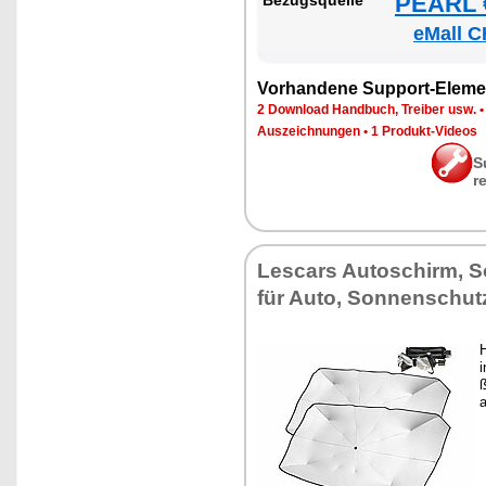
PEARL €
Be­zugs­quel­le
eMall C
Vor­han­de­ne Sup­port-Ele­me
2 Down­load Hand­buch, Trei­ber usw.
Aus­zeich­nun­gen
•
1 Pro­dukt-Vi­de­os
S
r
Les­cars Au­to­schirm, 
für Au­to, Son­nen­schut
H
i
ß
a