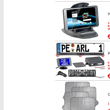
H
3
K
V
P
6
K
V
C
1