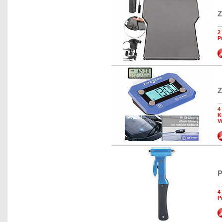
Z
2
P
Z
4
K
V
P
4
P