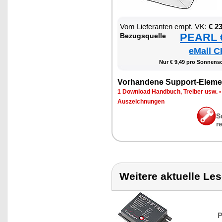
Vom Lie­fe­ran­ten empf. VK:
€ 2
PEARL €
Be­zugs­quel­le
eMall C
Nur € 9,49 pro Son­nen­s
Vor­han­de­ne Sup­port-Ele­me
1 Down­load Hand­buch, Trei­ber usw.
Aus­zeich­nun­gen
S
r
Weitere aktuelle Le
P