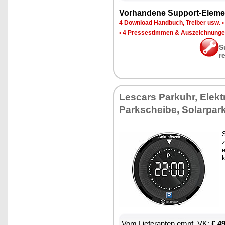
Vor­han­de­ne Sup­port-Ele­me
4 Down­load Hand­buch, Trei­ber usw.
•
4 Pres­se­stim­men & Aus­zeich­nun­g
S
r
Les­cars Park­uhr, Elek­t
Park­schei­be, So­lar­par
S
z
e
Vom Lie­fe­ran­ten empf. VK:
€ 4