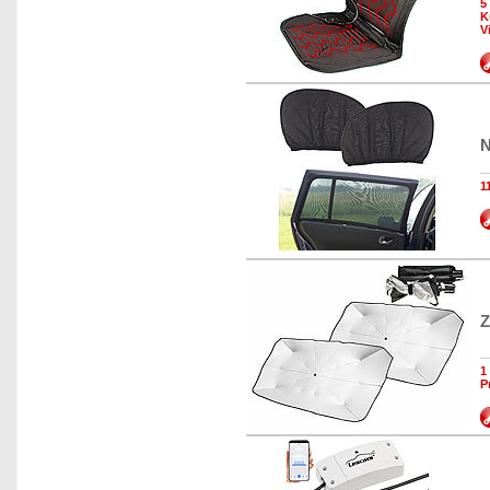
5
K
V
N
1
Z
1
P