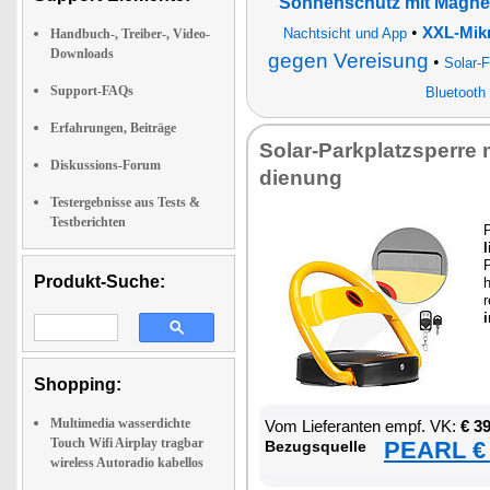
Sonnenschutz mit Magnet
•
XXL-Mikr
Nachtsicht und App
Handbuch-, Treiber-, Video-
Downloads
gegen Vereisung
•
Solar-
Support-FAQs
Bluetooth
Erfahrungen, Beiträge
So­lar-Park­platz­sper­re 
Diskussions-Forum
die­nung
Testergebnisse aus Tests &
Testberichten
P
l
P
Produkt-Suche:
h
i
Shopping:
Multimedia wasserdichte
Vom Lie­fe­ran­ten empf. VK:
€ 3
Touch Wifi Airplay tragbar
PEARL € 
Be­zugs­quel­le
wireless Autoradio kabellos