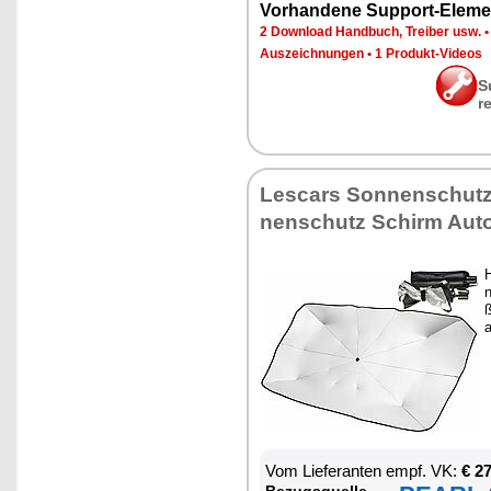
Vor­han­de­ne Sup­port-Ele­me
2 Down­load Hand­buch, Trei­ber usw.
Aus­zeich­nun­gen
•
1 Pro­dukt-Vi­de­os
S
r
Les­cars Son­nen­schutz
nen­schutz Schirm Au­t
H
n
ß
a
Vom Lie­fe­ran­ten empf. VK:
€ 2