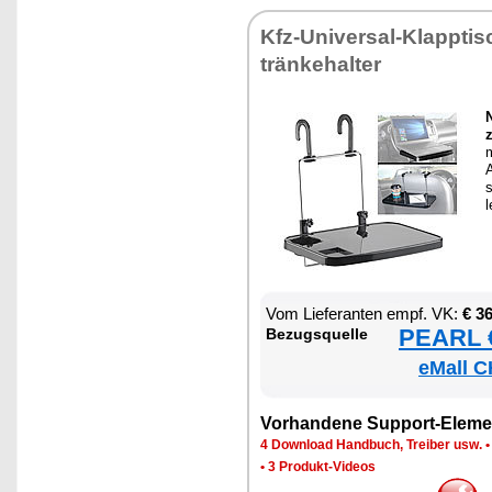
Kfz-Uni­ver­sal-Klapp­ti
trän­ke­hal­ter
N
z
A
s
l
Vom Lie­fe­ran­ten empf. VK:
€ 3
PEARL €
Be­zugs­quel­le
eMall C
Vor­han­de­ne Sup­port-Ele­me
4 Down­load Hand­buch, Trei­ber usw.
•
3 Pro­dukt-Vi­de­os