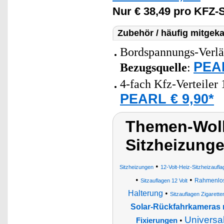
Nur € 38,49 pro KFZ-S
Zubehör / häufig mitgeka
Bordspannungs-Verlä
PEAR
Bezugsquelle
:
4-fach Kfz-Verteiler
PEARL € 9,90*
Themen-Wolk
Sitzheizung
•
Sitzheizungen
12-Volt-Heiz-Sitzheizaufla
•
•
Rahmenlos
Sitzauflagen 12 Volt
Halterung
•
Sitzauflagen Zigarett
Solar-Rückfahrkameras 
Universa
•
Fixierungen