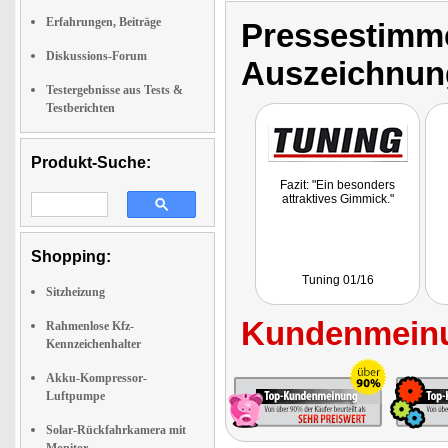
Erfahrungen, Beiträge
Pressestimme
Diskussions-Forum
Auszeichnun
Testergebnisse aus Tests &
Testberichten
Produkt-Suche:
Fazit: "Ein besonders
attraktives Gimmick."
Shopping:
Tuning 01/16
Sitzheizung
Kundenmeinu
Rahmenlose Kfz-
Kennzeichenhalter
Akku-Kompressor-
Luftpumpe
Solar-Rückfahrkamera mit