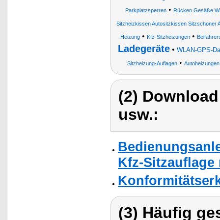
•
Parkplatzsperren
Rücken Gesäße Win
Sitzheizkissen Autositzkissen Sitzschoner
•
•
Heizung
Kfz-Sitzheizungen
Beifahrer
Ladegeräte
•
WLAN-GPS-Dash
•
Sitzheizung-Auflagen
Autoheizungen
(2) Download
usw.:
Bedienungsanle
Kfz-Sitzauflage 
Konformitätser
(3) Häufig ge