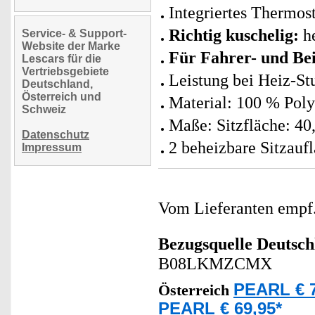
Integriertes Thermos
Richtig kuschelig:
he
Service- & Support-
Website der Marke
Für Fahrer- und Bei
Lescars für die
Vertriebsgebiete
Leistung bei Heiz-Stu
Deutschland,
Österreich und
Material: 100 % Poly
Schweiz
Maße: Sitzfläche: 40
Datenschutz
2 beheizbare Sitzauf
Impressum
Vom Lieferanten emp
Bezugsquelle
Deutsch
B08LKMZCMX
PEARL € 7
Österreich
PEARL € 69,95*