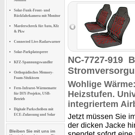
Monitor
Solar-Funk-Front- und
Rückfahrkamera mit Monitor
Marderschreck für Auto, Kfz
& Pkw
Connected Live-Radarwarner
Solar-Parkplatzsperre
NC-7727-919
B
KFZ-Spannungswandler
Stromversorg
Orthopädisches Memory-
Foam-Sitzkissen
Wohlige Wärme
Fern-Infrarot-Wärmematte
Heizstufen.
Univ
für DIY-Projekte, USB-
Betrieb
integriertem Air
Digitale Parkscheiben mit
Jetzt müssen Sie i
ECE-Zulassung und Solar
der dicken Jacke hi
Bleiben Sie mit uns im
spendet sofort eine