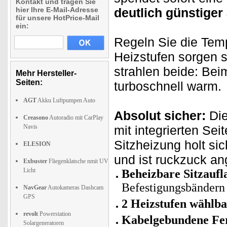
Kontakt und tragen Sie
hier Ihre E-Mail-Adresse
deutlich günstiger
für unsere HotPrice-Mail
ein:
Regeln Sie die Temp
Heizstufen sorgen s
strahlen beide: Bei
Mehr Hersteller-
Seiten:
turboschnell warm.
AGT
Akku Luftpumpen Auto
Absolut sicher:
Die
Creasono
Autoradio mit CarPlay
Navis
mit integrierten Sei
Sitzheizung holt si
ELESION
und ist ruckzuck an
Exbuster
Fliegenklatsche nmit UV
Licht
Beheizbare Sitzaufl
Befestigungsbändern
NavGear
Autokameras Dashcam
GPS
2 Heizstufen wählbar
revolt
Powerstation
Kabelgebundene Fe
Solargeneratoren