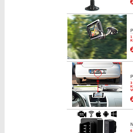
P
1
K
P
3
K
V
N
6