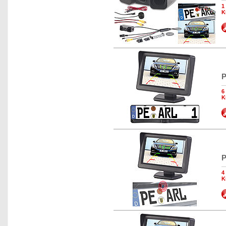
1
K
P
6
K
P
4
K