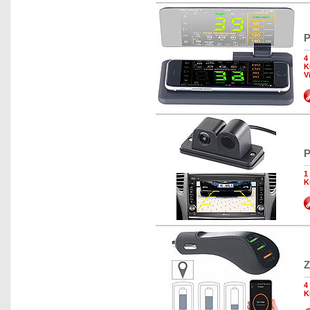
P
4
K
V
P
1
K
Z
4
K