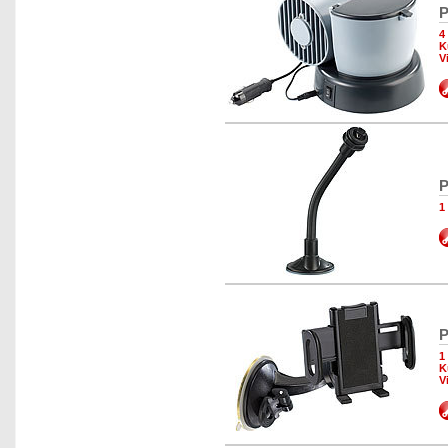
P
4
K
V
P
1
P
1
K
V