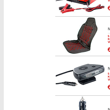
V
N
5
K
V
N
5
K
V
N