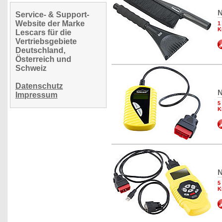
N
Service- & Support-
Website der Marke
1
K
Lescars für die
Vertriebsgebiete
Deutschland,
Österreich und
Schweiz
Datenschutz
N
Impressum
5
K
N
5
K