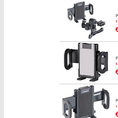
P
3
P
5
P
1