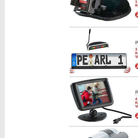
1
K
P
3
K
V
P
4
K
V