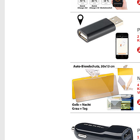
P
2
K
N
4
K
V
P
1