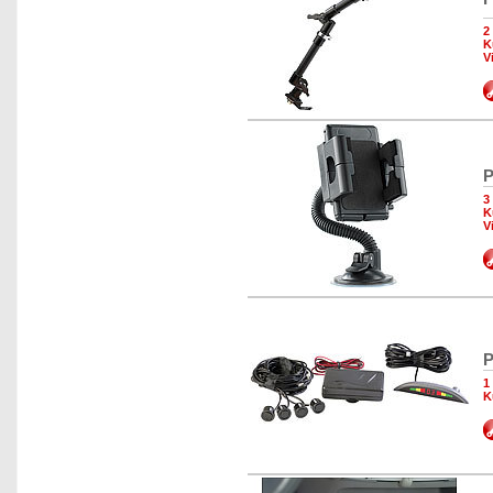
2
K
V
P
3
K
V
P
1
K