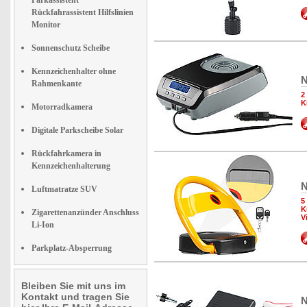
Parkassistent
Rückfahrassistent Hilfslinien
Monitor
Sonnenschutz Scheibe
Kennzeichenhalter ohne
N
Rahmenkante
2
K
Motorradkamera
Digitale Parkscheibe Solar
Rückfahrkamera in
Kennzeichenhalterung
N
Luftmatratze SUV
5
K
Zigarettenanzünder Anschluss
V
Li-Ion
Parkplatz-Absperrung
Bleiben Sie mit uns im
Kontakt und tragen Sie
N