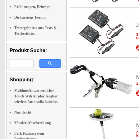
Erfahrungen, Beiträge
Diskussions-Forum
J
Testergebnisse aus Tests &
Testberichten
3
P
Produkt-Suche:
N
Shopping:
3
Multimedia wasserdichte
Touch Wifi Airplay tragbar
wireless Autoradio kabellos
Nachtsicht
Marder-Abschreckung
N
2
Park Radarsystem
K