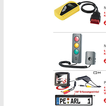
N
4
K
N
5
K
P
4
K
V