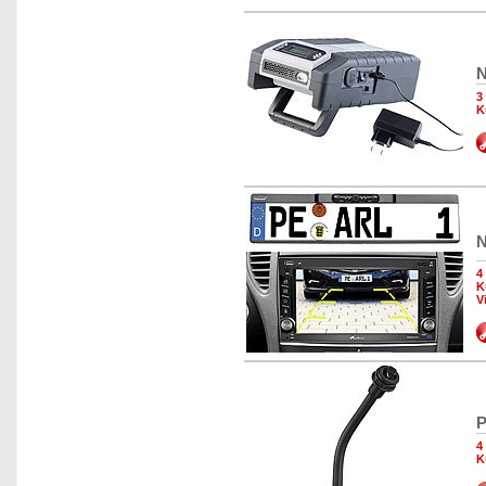
N
3
K
N
4
K
V
P
4
K