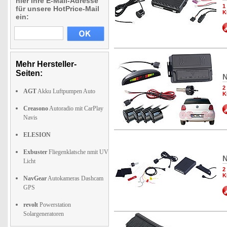
hier Ihre E-Mail-Adresse
1
für unsere HotPrice-Mail
K
ein:
Mehr Hersteller-
Seiten:
N
2
AGT
Akku Luftpumpen Auto
K
Creasono
Autoradio mit CarPlay
Navis
ELESION
Exbuster
Fliegenklatsche nmit UV
N
Licht
2
K
NavGear
Autokameras Dashcam
GPS
revolt
Powerstation
Solargeneratoren