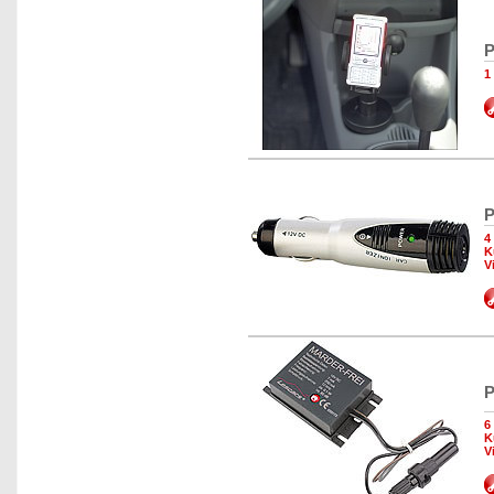
P
1
P
4
K
V
P
6
K
V