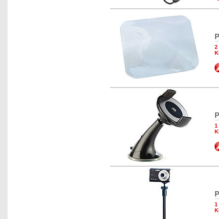
P
2
K
P
1
K
P
1
K