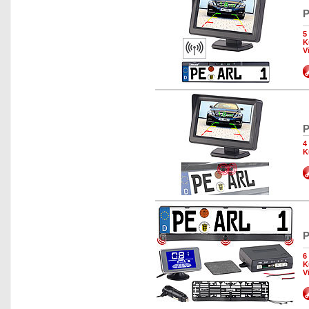
P
5
K
V
P
4
K
P
6
K
V