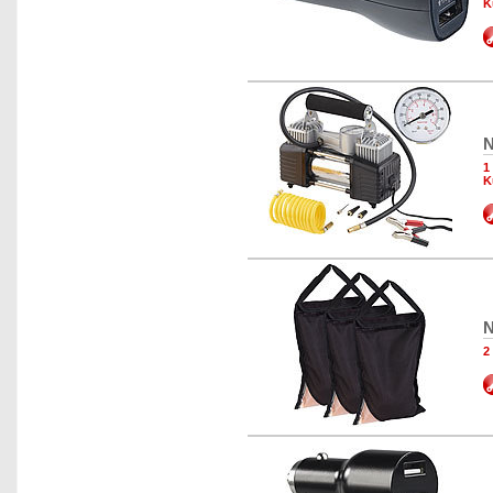
K
N
1
K
N
2