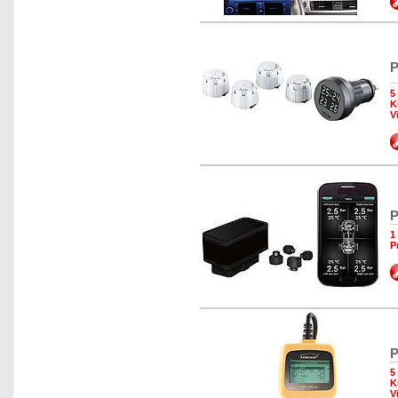
P
5
K
V
P
1
P
P
5
K
V