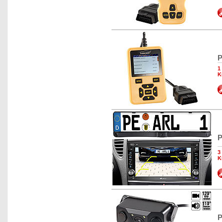
P
1
K
P
3
K
P