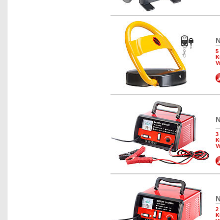
N
5
K
V
N
3
K
V
N
2
K