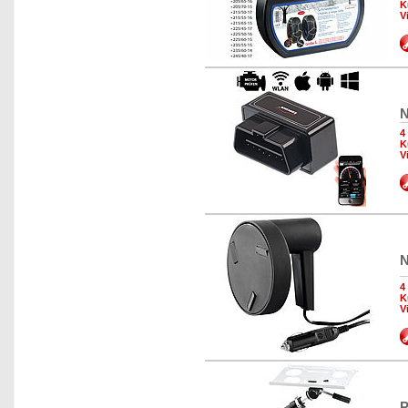
K
V
N
4
K
V
N
4
K
V
P