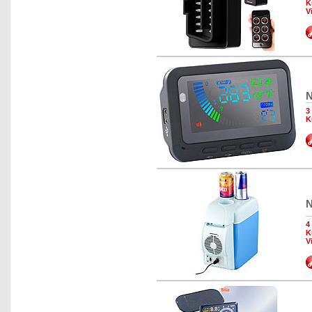
K
V
N
3
K
N
4
K
V