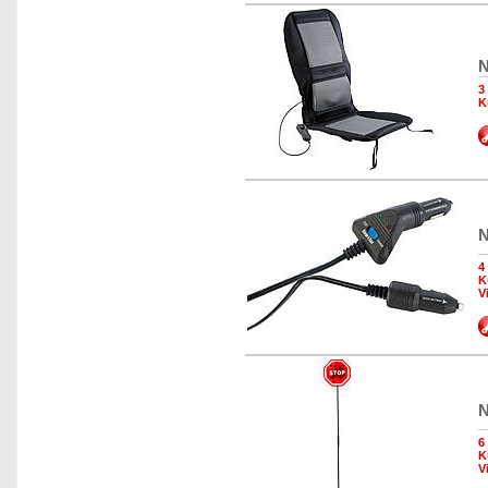
N
3
K
N
4
K
V
N
6
K
V