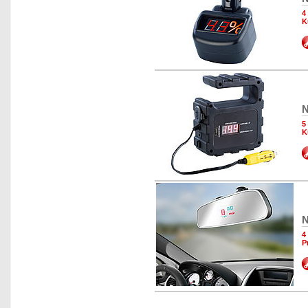
4
K
N
5
K
N
4
P