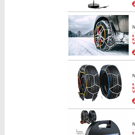
N
6
K
V
N
6
K
V
N
6