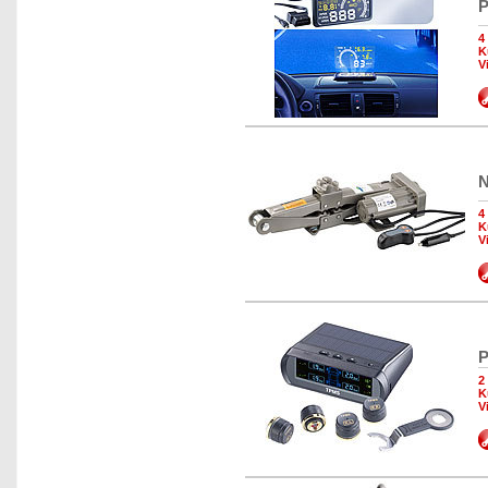
P
4
K
V
N
4
K
V
P
2
K
V