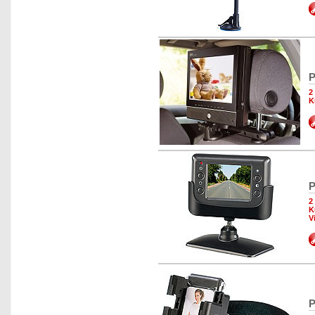
P
2
K
P
2
K
V
P