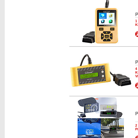
P
1
K
P
4
K
V
P
2
P