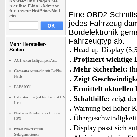
Kontakt und tragen Sie
hier Ihre E-Mail-Adresse
für unsere HotPrice-Mail
Eine OBD2-Schnittst
ein:
jedes Fahrzeug dami
Bordelektronik gem
Fahrzeugtyp ab.
Mehr Hersteller-
Head-up-Display (5,
Seiten:
Projiziert wichtige
AGT
Akku Luftpumpen Auto
Mehr Sicherheit:
Ihr
Creasono
Autoradio mit CarPlay
Navis
Zeigt Geschwindigk
ELESION
Ermittelt aktuellen
Schalthilfe:
zeigt de
Exbuster
Fliegenklatsche nmit UV
Licht
Warnung bei hoher K
NavGear
Autokameras Dashcam
Übergeschwindigkeit
GPS
Display passt sich au
revolt
Powerstation
Solargeneratoren