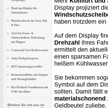
Mehr
Komfort und 
Luftpumpe
Display projiziert d
Head-up-Display für
Smartphones
Windschutzscheib
haben trotzdem ein
Marderschreck für Auto, Kfz
& Pkw
Anti-Eis-Front- &
Auf dem Display fi
Seitenscheiben-Abdeckung
Drehzahl
Ihres Fah
mit Magnet
ermittelt den aktuel
Connected Live-Radarwarner
einen sparsamen Fah
Solar-Parkplatzsperre
heißem Kühlwasser 
KFZ-Spannungswandler
Bremsenentlüfter mit Adapter
Sie bekommen sog
und Absaugbehälter
Symbol auf dem Dis
Kfz-Dreifach-Ventilatoren mit
sollten. Damit fällt 
USB-Anschluss
materialschonend
Geldbeutel zuliebe.
Bleiben Sie mit uns im