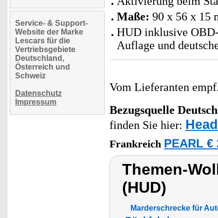
Aktivierung beim Sta
Maße:
90 x 56 x 15 m
Service- & Support-
HUD inklusive OBD-Ka
Website der Marke
Lescars für die
Auflage und deutsche
Vertriebsgebiete
Deutschland,
Österreich und
Schweiz
Vom Lieferanten emp
Datenschutz
Impressum
Bezugsquelle
Deutsch
Head
finden Sie hier:
PEARL € 
Frankreich
Themen-Wolk
(HUD)
Marderschrecke für Aut