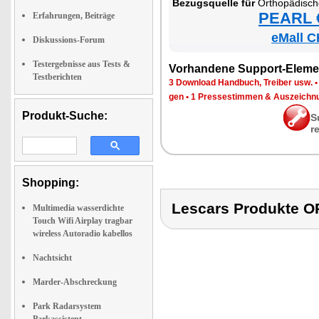
Be­zugs­quel­le für
Or­tho­pä­di­sches Me
PEARL €
Erfahrungen, Beiträge
eMall C
Diskussions-Forum
Testergebnisse aus Tests &
Vor­han­de­ne Sup­port-Ele­me
Testberichten
3 Down­load Hand­buch, Trei­ber usw.
gen
•
1 Pres­se­stim­men & Aus­zeich­n
Produkt-Suche:
S
r
Shopping:
Lescars Produkte
Multimedia wasserdichte
Touch Wifi Airplay tragbar
wireless Autoradio kabellos
Nachtsicht
Marder-Abschreckung
Park Radarsystem