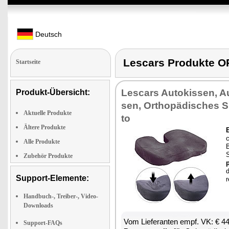
Deutsch
Lescars Produkte
Startseite
Les­cars Au­to­kis­sen, Au­
Produkt-Übersicht:
sen, Or­tho­pä­di­sches S
Aktuelle Produkte
to
Ältere Produkte
E
Alle Produkte
B
Zubehör Produkte
p
d
Support-Elemente:
r
Handbuch-, Treiber-, Video-
Downloads
Vom Lie­fe­ran­ten empf. VK: € 4
Support-FAQs