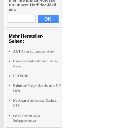
hier Ihre E-Mail-Adresse
für unsere HotPrice-Mail
ein:
Mehr Hersteller-
Seiten:
AGT
Akku Luftpumpen Auto
Creasono
Autoradio mit CarPlay
Navis
ELESION
Exbuster
Fliegenklatsche nmit UV
Licht
NavGear
Autokameras Dashcam
GPS
revolt
Powerstation
Solargeneratoren