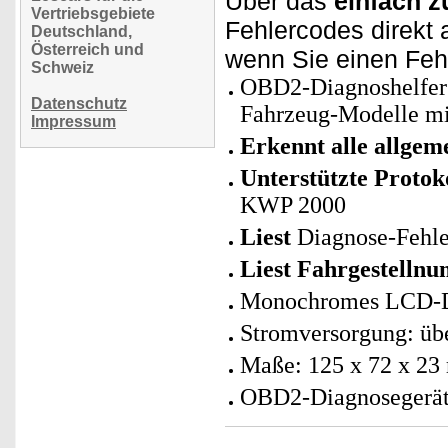
Über das
einfach 
Vertriebsgebiete
Fehlercodes direkt 
Deutschland,
Österreich und
wenn Sie einen Feh
Schweiz
OBD2-Diagnoshelfer z
Datenschutz
Fahrzeug-Modelle mi
Impressum
Erkennt alle allgem
Unterstützte Protok
KWP 2000
Liest
Diagnose-Fehle
Liest Fahrgestelln
Monochromes LCD-D
Stromversorgung: üb
Maße: 125 x 72 x 2
OBD2-Diagnosegerät 