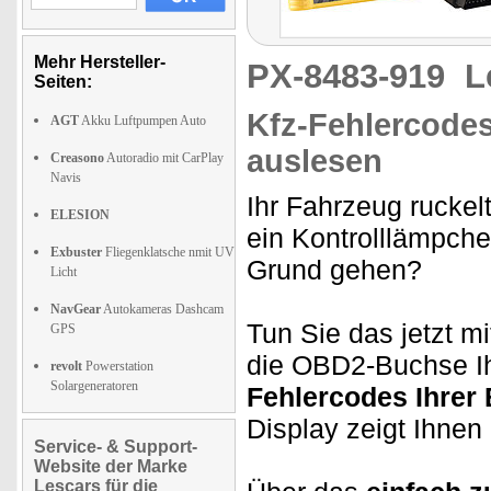
Mehr Hersteller-
PX-8483-919
L
Seiten:
Kfz-Fehlercodes
AGT
Akku Luftpumpen Auto
auslesen
Creasono
Autoradio mit CarPlay
Navis
Ihr Fahrzeug ruckel
ELESION
ein Kontrolllämpch
Exbuster
Fliegenklatsche nmit UV
Grund gehen?
Licht
NavGear
Autokameras Dashcam
Tun Sie das jetzt m
GPS
die OBD2-Buchse Ih
revolt
Powerstation
Solargeneratoren
Fehlercodes Ihrer 
Display zeigt Ihnen
Service- & Support-
Website der Marke
Lescars für die