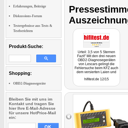
Pressestimme
Erfahrungen, Beiträge
Diskussions-Forum
Auszeichnun
Testergebnisse aus Tests &
Testberichten
Produkt-Suche:
Urteil: 3,5 von 5 Sternen
Fazit" Mit den drei neuen
OBD2-Diagnosegeräten
von Lescars gelingt die
Fehlersuche beim KFZ auch
dem versierten Laien und
Shopping:
es lässt sich mancher
hifitest.de 12/15
Werkstattbesuch
OBD2-Diagnosegeräte
vermeiden. Zur schnellen
Diagnostik reicht das
günstige Einstiegsgerät OD-
50.ls."
Bleiben Sie mit uns im
Kontakt und tragen Sie
hier Ihre E-Mail-Adresse
für unsere HotPrice-Mail
ein: