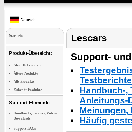
Deutsch
Lescars
Startseite
Produkt-Übersicht:
Support- und
Aktuelle Produkte
Testergebni
Ältere Produkte
Testbericht
Alle Produkte
Handbuch-, T
Zubehör Produkte
Anleitungs-
Support-Elemente:
Meinungen, 
Handbuch-, Treiber-, Video-
Häufig geste
Downloads
Support-FAQs