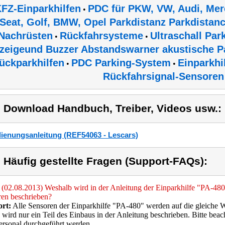
FZ-Einparkhilfen
PDC für PKW, VW, Audi, Mer
•
Seat, Golf, BMW, Opel Parkdistanz Parkdistan
Nachrüsten
Rückfahrsysteme
Ultraschall Par
•
•
zeigeund Buzzer Abstandswarner akustische P
ückparkhilfen
PDC Parking-System
Einparkhi
•
•
Rückfahrsignal-Sensoren
) Download Handbuch, Treiber, Videos usw.:
ienungsanleitung (REF54063 - Lescars)
) Häufig gestellte Fragen (Support-FAQs):
(02.08.2013) Weshalb wird in der Anleitung der Einparkhilfe "PA-480"
ren beschrieben?
rt:
Alle Sensoren der Einparkhilfe "PA-480" werden auf die gleiche 
wird nur ein Teil des Einbaus in der Anleitung beschrieben. Bitte beac
rsonal durchgeführt werden.