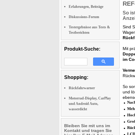
REF
Erfahrungen, Beiträge
So is
Diskussions-Forum
Anze
Sind S
Testergebnisse aus Tests &
Wagen
Testberichten
Rückf
Mit pr
Produkt-Suche:
Doppe
im Co
Verme
Rückw
Shopping:
So sor
Rückfahrwarner
und lö
ebenso
Motorrad-Display, CarPlay
Nach
und Android Auto,
Mehr
wasserdicht
Hoch
Groß
Bleiben Sie mit uns im
Rück
Kontakt und tragen Sie
LCD-