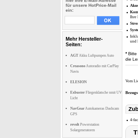
hier Ihre E-Mail-Adresse
für unsere HotPrice-Mail
Akus
ein:
Komp
Ihre
Stro
Syst
Inkl
Mehr Hersteller-
und 
Seiten:
*
Bitte
AGT
Akku Luftpumpen Auto
die Le
Creasono
Autoradio mit CarPlay
Navis
Vom Li
ELESION
Exbuster
Fliegenklatsche nmit UV
Bezugs
Licht
Zub
NavGear
Autokameras Dashcam
GPS
4-fa
revolt
Powerstation
Solargeneratoren
T