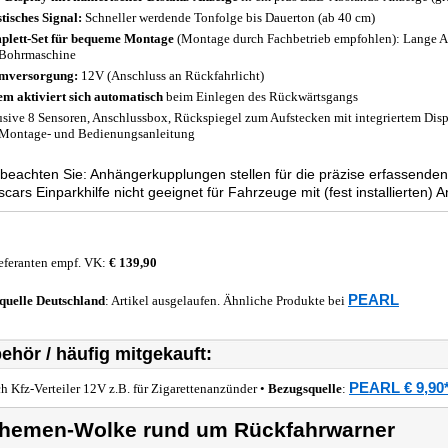
tisches Signal:
Schneller werdende Tonfolge bis Dauerton (ab 40 cm)
lett-Set für bequeme Montage
(Montage durch Fachbetrieb empfohlen): Lange A
 Bohrmaschine
mversorgung:
12V (Anschluss an Rückfahrlicht)
em aktiviert sich automatisch
beim Einlegen des Rückwärtsgangs
usive 8 Sensoren, Anschlussbox, Rückspiegel zum Aufstecken mit integriertem Dis
Montage- und Bedienungsanleitung
 beachten Sie: Anhängerkupplungen stellen für die präzise erfassenden
scars Einparkhilfe nicht geeignet für Fahrzeuge mit (fest installierten
eferanten empf. VK:
€ 139,90
PEARL
quelle
Deutschland
: Artikel ausgelaufen. Ähnliche Produkte bei
ehör / häufig mitgekauft:
PEARL € 9,90
ch Kfz-Verteiler 12V z.B. für Zigarettenanzünder •
Bezugsquelle
:
hemen-Wolke rund um Rückfahrwarner