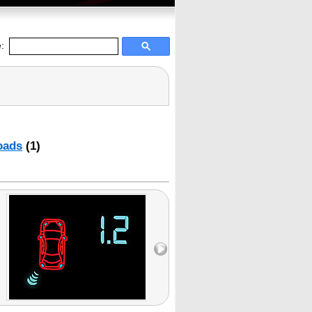
:
oads
(1)