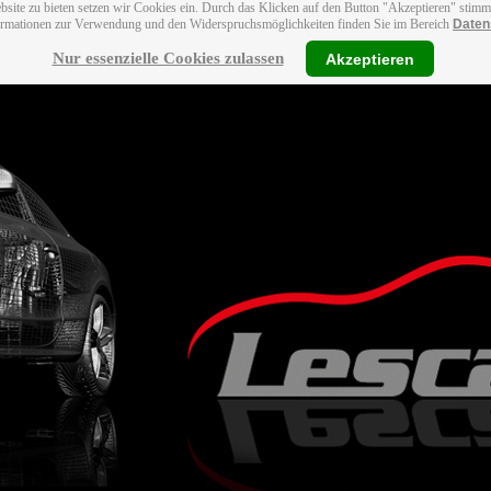
bsite zu bieten setzen wir Cookies ein. Durch das Klicken auf den Button "Akzeptieren" stim
ormationen zur Verwendung und den Widerspruchsmöglichkeiten finden Sie im Bereich
Daten
Nur essenzielle Cookies zulassen
Akzeptieren