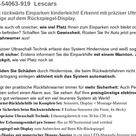
-54063-919
Lescars
t rückwärts
Einparken kinderleicht!
Erkennt mit
präziser
Ult
ige auf dem
Rückspiegel-Display.
ie auch oft unsicher,
wie viel Platz
Ihnen zum Einparken noch bleibt od
 befinden? Schaffen Sie sich
Gewissheit.
Rüsten Sie Ihr Auto jetzt pr
ahrwarner
aus!
äziser Ultraschall-Technik erfasst das System Hindernisse und weiß soga
lt sicher:
Erstens informiert Sie die Einparkhilfe
mit einem Warnton.
ckpit,
wie viel Platz noch ist.
iden Sie Schäden
durch Hindernisse, die beim Rückwärtsfahren nicht
ärtsgang einlegen
aktiviert sich das System automatisch.
gt der praktische Rückfahrwarner immer für
mehr Sicherheit:
Auch Pe
sen sofort einen Alarm aus. Sie sehen: Auf Ihre
preisgünstige elektro
 gut verlassen wie auf ein viel teureres System ab Werk
!
rüst-Rückfahrhilfe im Komplett-Set:
Sensoren, Display + Montage-Material
 Sicherheit
beim Rückwärtsfahren:
8 Einbau-Sensoren (4x Front, 4x Heck)
präzise Ultraschall-Technik:
Erfassungsbereich von 30 bis 150 cm
er Erfassungswinkel pro Sensor:
Bis zu 90°horizontal und vertikal
spiegel mit Display
zum Aufstecken auf Ihren Kfz-Rückspiegel
Display mit numerischer Distanz-Anzeige
in cm plus LED-Abstands-Anzeige (grün