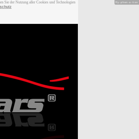
men Sie der Nutzung aller Cookies und Technologien
Hy-phen-a-tion
schutz