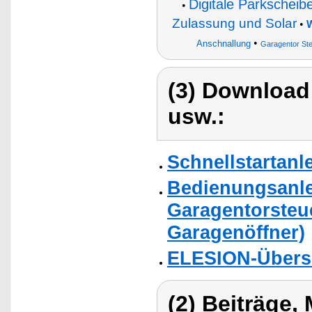
Digitale Parkschei
•
Zulassung und Solar
•
W
•
Anschnallung
Garagentor St
(3) Download
usw.:
Schnellstartanl
Bedienungsanle
Garagentorsteu
Garagenöffner)
ELESION-Übers
(2) Beiträge,