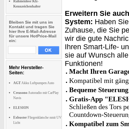
Rahmenlose Kfz-
Kennzeichenhalter
Erweitern Sie auch
System:
Haben Sie 
Bleiben Sie mit uns im
Kontakt und tragen Sie
Zuhause, die Sie p
hier Ihre E-Mail-Adresse
für unsere HotPrice-Mail
wir die gute Nachri
ein:
Ihren Smart-Life- u
sie auf Wunsch all
Funktionen!
Mehr Hersteller-
Macht Ihren Garage
Seiten:
Kompatibel mit gäng
AGT
Akku Luftpumpen Auto
Bequeme Steuerung
Creasono
Autoradio mit CarPlay
Gratis-App "ELESI
Navis
Schließen des Tors p
ELESION
Countdown-Steuerung 
Exbuster
Fliegenklatsche nmit UV
Kompatibel zum Sma
Licht