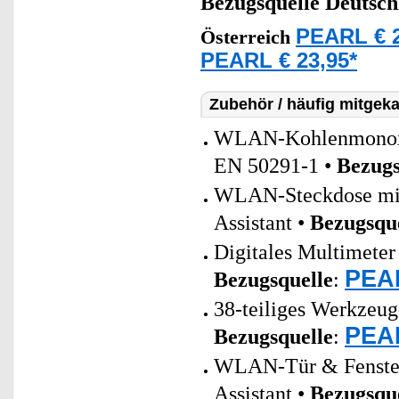
Bezugsquelle
Deutsch
PEARL € 2
Österreich
PEARL € 23,95*
Zubehör / häufig mitgeka
WLAN-Kohlenmonoxid
EN 50291-1 •
Bezugs
WLAN-Steckdose mit 
Assistant •
Bezugsqu
Digitales Multimeter
PEAR
Bezugsquelle
:
38-teiliges Werkzeug
PEAR
Bezugsquelle
:
WLAN-Tür & Fenster
Assistant •
Bezugsqu