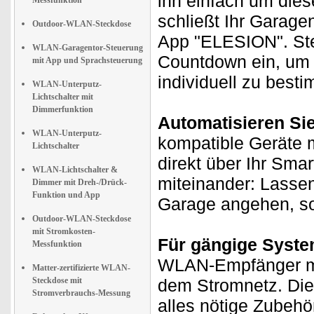
ihn einfach um die
Messfunktion
schließt Ihr Garagen
Outdoor-WLAN-Steckdose
App "ELESION". Ste
WLAN-Garagentor-Steuerung
Countdown ein, um 
mit App und Sprachsteuerung
individuell zu best
WLAN-Unterputz-
Lichtschalter mit
Dimmerfunktion
Automatisieren Si
WLAN-Unterputz-
kompatible Geräte m
Lichtschalter
direkt über Ihr Sma
WLAN-Lichtschalter &
miteinander: Lasse
Dimmer mit Dreh-/Drück-
Funktion und App
Garage angehen, sob
Outdoor-WLAN-Steckdose
mit Stromkosten-
Für gängige Syste
Messfunktion
WLAN-Empfänger mi
Matter-zertifizierte WLAN-
Steckdose mit
dem Stromnetz. Die 
Stromverbrauchs-Messung
alles nötige Zubehör