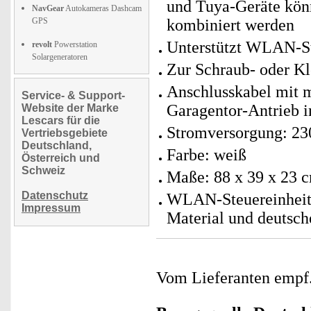
und Tuya-Geräte kö
NavGear
Autokameras Dashcam
GPS
kombiniert werden
Unterstützt WLAN-St
revolt
Powerstation
Solargeneratoren
Zur Schraub- oder K
Anschlusskabel mit 
Service- & Support-
Garagentor-Antrieb in
Website der Marke
Lescars für die
Stromversorgung: 23
Vertriebsgebiete
Deutschland,
Farbe: weiß
Österreich und
Schweiz
Maße: 88 x 39 x 23 
Datenschutz
WLAN-Steuereinheit 
Impressum
Material und deutsch
Vom Lieferanten emp