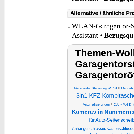
Alternative / ähnliche Pr
WLAN-Garagentor-St
Assistant •
Bezugsqu
Themen-Wol
Garagentors
Garagentorö
•
Garagentor Steuerung WLAN
Magnetsc
3in1 KFZ Kombitasch
•
Automatisierungen
230 v Volt D
Kameras in Nummernsc
für Auto-Seitenschei
Anhängerschlösser/Kastenschlösser