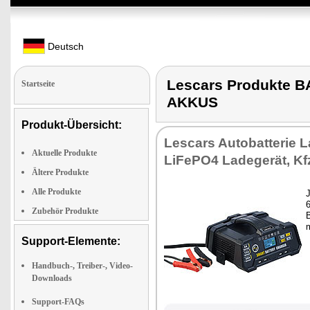
Deutsch
Lescars Produkte 
Startseite
AKKUS
Produkt-Übersicht:
Les­cars Au­to­bat­te­rie L
Aktuelle Produkte
LiFe­PO4 La­de­ge­rät, Kfz
Ältere Produkte
Alle Produkte
J
6
Zubehör Produkte
B
m
Support-Elemente:
Handbuch-, Treiber-, Video-
Downloads
Support-FAQs