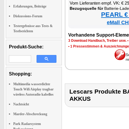
Vom Lie­fe­ran­ten empf. VK: € 2
Erfahrungen, Beiträge
Be­zugs­quel­le für
Bat­te­rie-La­de­ge­rät fü
PEARL € 
Diskussions-Forum
eMall CH
Testergebnisse aus Tests &
Testberichten
Vor­han­de­ne Sup­port-Ele­me
3 Down­load Hand­buch, Trei­ber usw.
Produkt-Suche:
•
1 Pres­se­stim­men & Aus­zeich­nun­g
S
r
Shopping:
Multimedia wasserdichte
Touch Wifi Airplay tragbar
Lescars Produkte 
wireless Autoradio kabellos
AKKUS
Nachtsicht
Marder-Abschreckung
Park Radarsystem