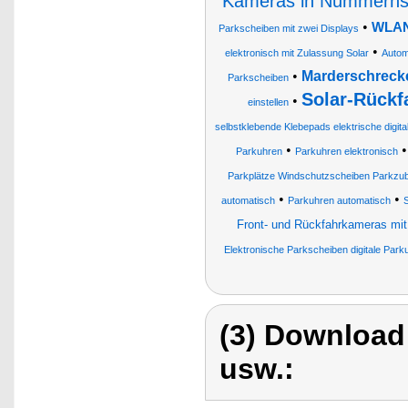
Kameras in Nummernsc
•
WLAN-
Parkscheiben mit zwei Displays
•
elektronisch mit Zulassung Solar
Autom
•
Marderschrecke
Parkscheiben
Solar-Rückf
•
einstellen
selbstklebende Klebepads elektrische digit
•
Parkuhren
Parkuhren elektronisch
Parkplätze Windschutzscheiben Parkzu
•
•
automatisch
Parkuhren automatisch
Front- und Rückfahrkameras mit
Elektronische Parkscheiben digitale Park
(3) Download
usw.: