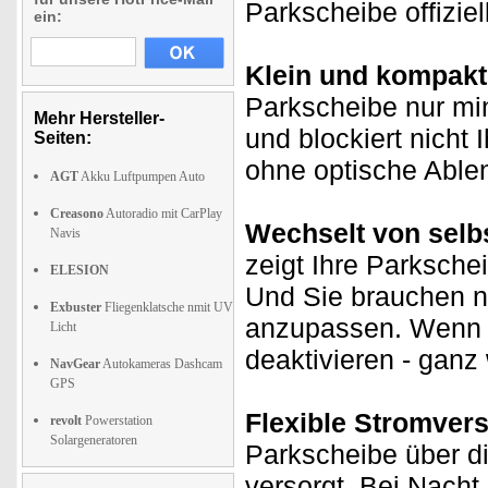
Parkscheibe offizie
ein:
Klein und kompakt
Parkscheibe nur mi
Mehr Hersteller-
und blockiert nicht I
Seiten:
ohne optische Able
AGT
Akku Luftpumpen Auto
Creasono
Autoradio mit CarPlay
Wechselt von selb
Navis
zeigt Ihre Parksche
ELESION
Und Sie brauchen n
Exbuster
Fliegenklatsche nmit UV
anzupassen. Wenn g
Licht
deaktivieren - ganz 
NavGear
Autokameras Dashcam
GPS
Flexible Stromver
revolt
Powerstation
Solargeneratoren
Parkscheibe über di
versorgt. Bei Nach