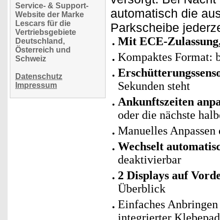
Service- & Support-
automatisch die aus
Website der Marke
Lescars für die
Parkscheibe jederzei
Vertriebsgebiete
Mit ECE-Zulassung
Deutschland,
Österreich und
Kompaktes Format: b
Schweiz
Erschütterungssens
Datenschutz
Sekunden steht
Impressum
Ankunftszeiten anpa
oder die nächste hal
Manuelles Anpassen 
Wechselt automatis
deaktivierbar
2 Displays auf Vord
Überblick
Einfaches Anbringen 
integrierter Klebepad