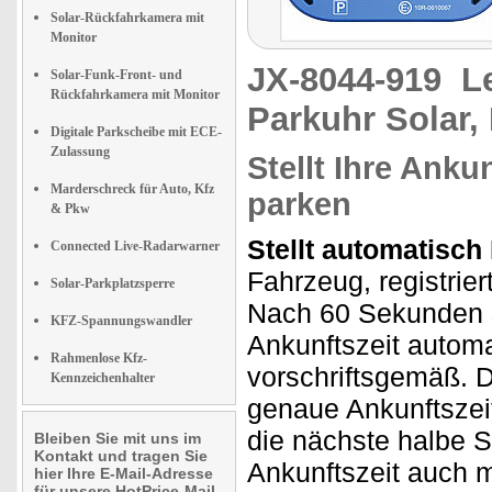
manueller
Solar-Rückfahrkamera mit
Einstellmöglichkeit sucht,
liegt hier richtig."
Monitor
JX-8044-919
L
Solar-Funk-Front- und
Rückfahrkamera mit Monitor
Parkuhr Solar,
Digitale Parkscheibe mit ECE-
Zulassung
Stellt Ihre Anku
Marderschreck für Auto, Kfz
parken
& Pkw
Stellt automatisch 
Connected Live-Radarwarner
Fahrzeug, registrier
Solar-Parkplatzsperre
Nach 60 Sekunden st
KFZ-Spannungswandler
Ankunftszeit automa
Rahmenlose Kfz-
vorschriftsgemäß. 
Kennzeichenhalter
genaue Ankunftszeit
die nächste halbe S
Bleiben Sie mit uns im
Kontakt und tragen Sie
Ankunftszeit auch 
hier Ihre E-Mail-Adresse
für unsere HotPrice-Mail