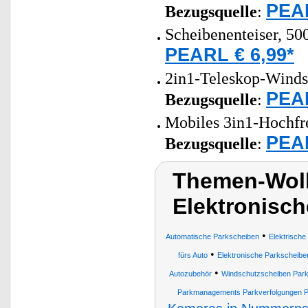
PEAR
Bezugsquelle
:
Scheibenenteiser, 50
PEARL € 6,99*
2in1-Teleskop-Windsc
PEAR
Bezugsquelle
:
Mobiles 3in1-Hochfr
PEAR
Bezugsquelle
:
Themen-Wolk
Elektronisc
•
Automatische Parkscheiben
Elektrische
•
fürs Auto
Elektronische Parkscheibe
•
Autozubehör
Windschutzscheiben Par
Parkmanagements Parkverfolgungen Pa