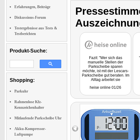
Erfahrungen, Beiträge
Pressestimme
Diskussions-Forum
Auszeichnun
Testergebnisse aus Tests &
Testberichten
Produkt-Suche:
Fazit: "Wer sich das
manuelle Stellen der
Parkscheibe sparen
möchte, ist mit der Lescars-
Parkscheibe gut beraten. Im
Shopping:
Alltag arbeitet sie
zuverlässig und schützt
heise online 01/26
Fahrzeughalter vor
Parkuhr
unnötigen Strafzetteln. Die
Kombination aus Solarzelle
und Knopfzelle ermöglicht
Rahmenlose Kfz-
lange Laufzeiten. Die
Kennzeichenhalter
Nachtparkfunktion und ein
einstellbares Intervall
Mitlaufende Parkscheibe Uhr
erleichtern zudem den
Einsatz im Ausland. Wer
eine solide elektronische
Akku-Kompressor-
Parkscheibe mit
Luftpumpe
Solarunterstützung und