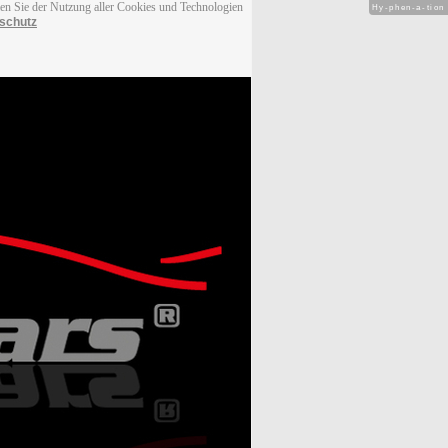
men Sie der Nutzung aller Cookies und Technologien
Hy-phen-a-tion
schutz