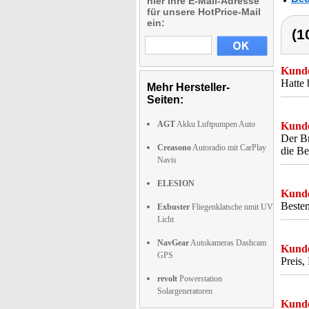
hier Ihre E-Mail-Adresse
für unsere HotPrice-Mail
ein:
(1
Kunde
Hatte 
Mehr Hersteller-
Seiten:
AGT
Akku Luftpumpen Auto
Kunde
Der Br
Creasono
Autoradio mit CarPlay
die Be
Navis
ELESION
Kunde
Besten
Exbuster
Fliegenklatsche nmit UV
Licht
NavGear
Autokameras Dashcam
Kunde
GPS
Preis,
revolt
Powerstation
Solargeneratoren
Kunde