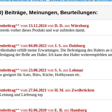
0) Beiträge, Meinungen, Beurteilungen:
nbeitrag
** vom
13.12.2024
von
D. D.
aus
Würzburg
bereits vorher dieses Produkt und war zufrieden damit.
nbeitrag
** vom
04.09.2022
von
J. S.
aus
Duisburg
illenhalter erfüllt meine Erwartungen. Die Befestigung des Halters an d
festigung der Brille am Halter. Ich kann den Halter weiterempfehlen u
nbeitrag
** vom
23.08.2021
von
S. S.
aus
Lohmar
s geeignet für Auto, Büro, Küche, Hobbyraum etc.
nbeitrag
** vom
27.04.2021
von
H. M.
aus
Zweibrücken
 Leistung und Lieferung top
nbeitrag
** vom
02.06.2020
von
E. B.
aus
Hamburg