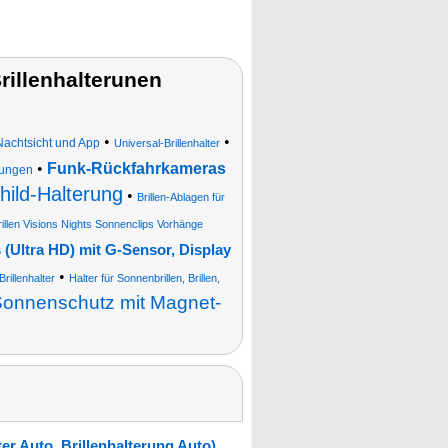
rillenhalterunen
•
•
achtsicht und App
Universal-Brillenhalter
•
Funk-Rückfahrkameras
rungen
ild-Halterung
•
Brillen-Ablagen für
rillen Visions Nights Sonnenclips Vorhänge
ltra HD) mit G-Sensor, Display
•
Brillenhalter
Halter für Sonnenbrillen, Brillen,
Sonnenschutz mit Magnet-
er Auto, Brillenhalterung Auto)