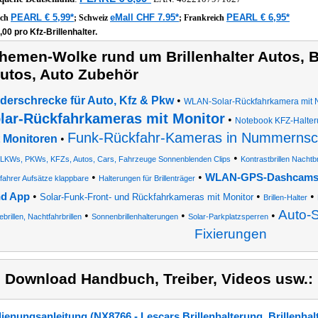
PEARL € 5,99*
eMall CHF 7.95*
PEARL € 6,95*
ich
;
Schweiz
;
Frankreich
,00 pro Kfz-Brillenhalter.
hemen-Wolke rund um Brillenhalter Autos, B
utos, Auto Zubehör
derschrecke für Auto, Kfz & Pkw
•
WLAN-Solar-Rückfahrkamera mit N
lar-Rückfahrkameras mit Monitor
•
Notebook KFZ-Halte
Funk-Rückfahr-Kameras in Nummernsch
t Monitoren
•
•
LKWs, PKWs, KFZs, Autos, Cars, Fahrzeuge Sonnenblenden Clips
Kontrastbrillen Nachtb
•
•
WLAN-GPS-Dashcams (U
fahrer Aufsätze klappbare
Halterungen für Brillenträger
•
•
•
d App
Solar-Funk-Front- und Rückfahrkameras mit Monitor
Brillen-Halter
Auto-
•
•
•
brillen, Nachtfahrbrillen
Sonnenbrillenhalterungen
Solar-Parkplatzsperren
Fixierungen
) Download Handbuch, Treiber, Videos usw.:
ienungsanleitung (NX8766 - Lescars Brillenhalterung, Brillenhalt