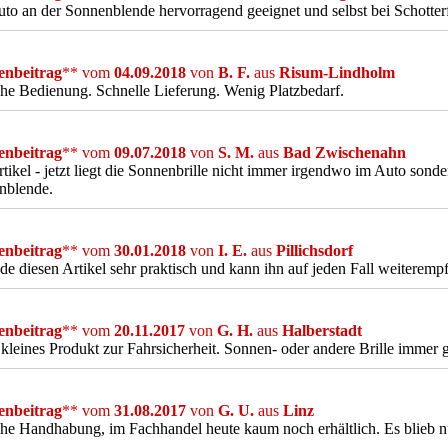
uto an der Sonnenblende hervorragend geeignet und selbst bei Schotterfa
nbeitrag
** vom
04.09.2018
von
B. F.
aus
Risum-Lindholm
he Bedienung. Schnelle Lieferung. Wenig Platzbedarf.
nbeitrag
** vom
09.07.2018
von
S. M.
aus
Bad Zwischenahn
tikel - jetzt liegt die Sonnenbrille nicht immer irgendwo im Auto sonder
nblende.
nbeitrag
** vom
30.01.2018
von
I. E.
aus
Pillichsdorf
nde diesen Artikel sehr praktisch und kann ihn auf jeden Fall weiteremp
nbeitrag
** vom
20.11.2017
von
G. H.
aus
Halberstadt
 kleines Produkt zur Fahrsicherheit. Sonnen- oder andere Brille immer g
nbeitrag
** vom
31.08.2017
von
G. U.
aus
Linz
he Handhabung, im Fachhandel heute kaum noch erhältlich. Es blieb nu