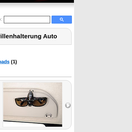
:
rillenhalterung Auto
oads
(1)