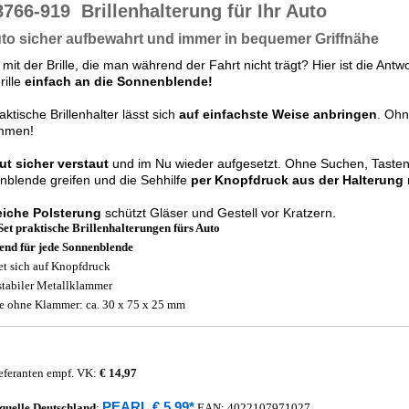
8766-919
Brillenhalterung für Ihr Auto
to sicher aufbewahrt und immer in bequemer Griffnähe
mit der Brille, die man während der Fahrt nicht trägt? Hier ist die Ant
rille
einfach an die Sonnenblende!
aktische Brillenhalter lässt sich
auf einfachste Weise anbringen
. Ohn
mmen!
ut sicher verstaut
und im Nu wieder aufgesetzt. Ohne Suchen, Tasten
blende greifen und die Sehhilfe
per Knopfdruck aus der Halterung
iche Polsterung
schützt Gläser und Gestell vor Kratzern.
Set praktische Brillenhalterungen fürs Auto
end für jede Sonnenblende
et sich auf Knopfdruck
stabiler Metallklammer
 ohne Klammer: ca. 30 x 75 x 25 mm
eferanten empf. VK:
€ 14,97
PEARL € 5,99*
quelle
Deutschland
:
EAN:
4022107971027