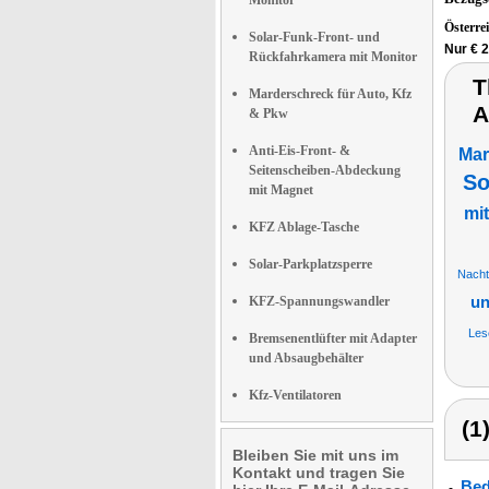
Monitor
Österre
Solar-Funk-Front- und
Nur € 2
Rückfahrkamera mit Monitor
T
Marderschreck für Auto, Kfz
A
& Pkw
Anti-Eis-Front- &
Mar
Seitenscheiben-Abdeckung
So
mit Magnet
mi
KFZ Ablage-Tasche
Solar-Parkplatzsperre
Nacht
KFZ-Spannungswandler
un
Lese
Bremsenentlüfter mit Adapter
und Absaugbehälter
Kfz-Ventilatoren
(1
Bleiben Sie mit uns im
Kontakt und tragen Sie
Bed