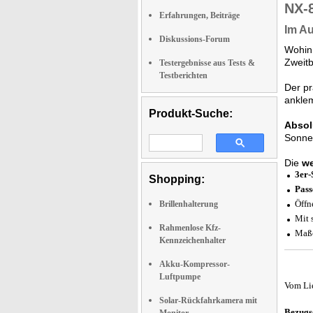
NX-
Erfahrungen, Beiträge
Im Au
Diskussions-Forum
Wohin 
Zweitb
Testergebnisse aus Tests &
Testberichten
Der pr
ankle
Produkt-Suche:
Absol
Sonnen
Die
we
3er-
Shopping:
Pass
Öffn
Brillenhalterung
Mit 
Rahmenlose Kfz-
Maße
Kennzeichenhalter
Akku-Kompressor-
Luftpumpe
Vom Li
Solar-Rückfahrkamera mit
Bezugs