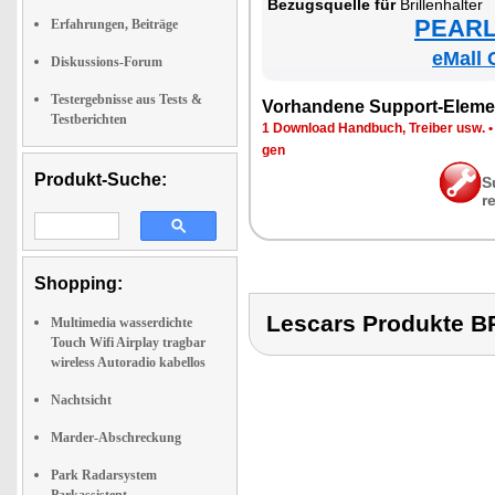
Be­zugs­quel­le für
Bril­len­hal­ter
PEARL 
Erfahrungen, Beiträge
eMall 
Diskussions-Forum
Testergebnisse aus Tests &
Vor­han­de­ne Sup­port-Ele­me
Testberichten
1 Down­load Hand­buch, Trei­ber usw.
gen
Produkt-Suche:
S
r
Shopping:
Lescars Produkte 
Multimedia wasserdichte
Touch Wifi Airplay tragbar
wireless Autoradio kabellos
Nachtsicht
Marder-Abschreckung
Park Radarsystem