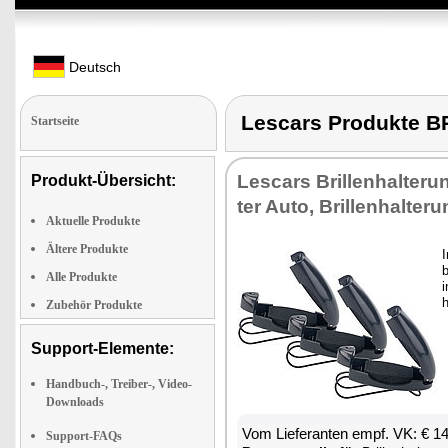
Deutsch
Lescars Produkte 
Startseite
Les­cars Bril­len­hal­te­run
Produkt-Übersicht:
ter Au­to, Bril­len­hal­te­r
Aktuelle Produkte
Ältere Produkte
I
b
Alle Produkte
i
Zubehör Produkte
Support-Elemente:
Handbuch-, Treiber-, Video-
Downloads
Vom Lie­fe­ran­ten empf. VK: € 1
Support-FAQs