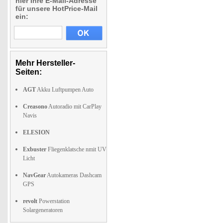
hier Ihre E-Mail-Adresse
für unsere HotPrice-Mail
ein:
Mehr Hersteller-
Seiten:
AGT
Akku Luftpumpen Auto
Creasono
Autoradio mit CarPlay
Navis
ELESION
Exbuster
Fliegenklatsche nmit UV
Licht
NavGear
Autokameras Dashcam
GPS
revolt
Powerstation
Solargeneratoren