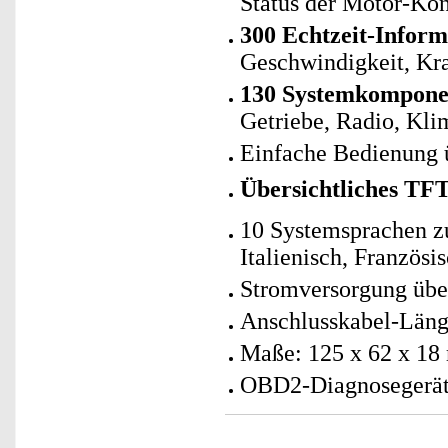
Status der Motor-Kon
300 Echtzeit-Inform
Geschwindigkeit, Kra
130 Systemkomponen
Getriebe, Radio, Kli
Einfache Bedienung 
Übersichtliches TFT
10 Systemsprachen zu
Italienisch, Französi
Stromversorgung übe
Anschlusskabel-Län
Maße: 125 x 62 x 18
OBD2-Diagnosegerät 