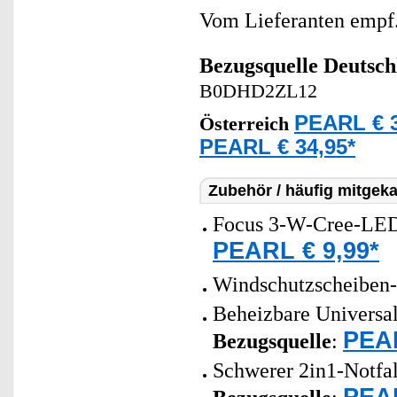
Vom Lieferanten emp
Bezugsquelle
Deutsch
B0DHD2ZL12
PEARL € 3
Österreich
PEARL € 34,95*
Zubehör / häufig mitgeka
Focus 3-W-Cree-LED
PEARL € 9,99*
Windschutzscheiben-
Beheizbare Universal
PEAR
Bezugsquelle
:
Schwerer 2in1-Notfal
PEAR