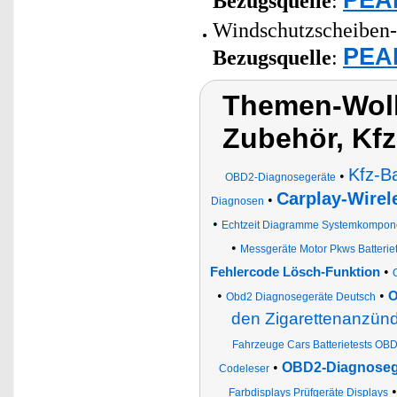
Bezugsquelle
:
Windschutzscheiben-
PEAR
Bezugsquelle
:
Themen-Wolke
Zubehör, Kf
Kfz-Ba
•
OBD2-Diagnosegeräte
Carplay-Wirel
•
Diagnosen
•
Echtzeit Diagramme Systemkompon
•
Messgeräte Motor Pkws Batteriet
•
Fehlercode Lösch-Funktion
•
•
O
Obd2 Diagnosegeräte Deutsch
den Zigarettenanzün
Fahrzeuge Cars Batterietests OBD
•
OBD2-Diagnoseg
Codeleser
Farbdisplays Prüfgeräte Displays