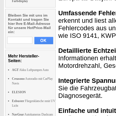
Farbdisplay
Umfassende Fehle
Bleiben Sie mit uns im
erkennt und liest a
Kontakt und tragen Sie
hier Ihre E-Mail-Adresse
Fehlercodes aus und
für unsere HotPrice-Mail
ein:
wie ISO 9141, KWP
Detaillierte Echtze
Mehr Hersteller-
Informationen erhalt
Seiten:
Motordrehzahl, Gesc
AGT
Akku Luftpumpen Auto
Creasono
Autoradio mit CarPlay
Integrierte Spannu
Navis
Sie die Fahrzeugbat
ELESION
Diagnosegerät.
Exbuster
Fliegenklatsche nmit UV
Licht
Einfache und intui
NavGear
Autokameras Dashcam