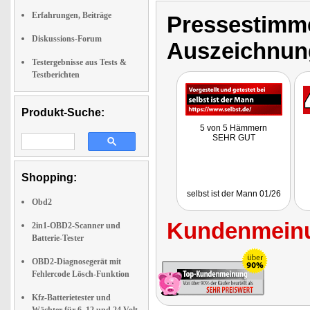
Erfahrungen, Beiträge
Pressestimme
Diskussions-Forum
Auszeichnun
Testergebnisse aus Tests &
Testberichten
Produkt-Suche:
5 von 5 Hämmern
SEHR GUT
Shopping:
selbst ist der Mann 01/26
Obd2
Kundenmeinu
2in1-OBD2-Scanner und
Batterie-Tester
OBD2-Diagnosegerät mit
Fehlercode Lösch-Funktion
Kfz-Batterietester und