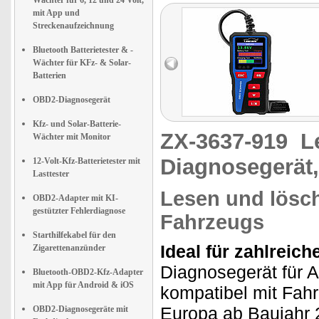
Wächter für 6, 12 und 24 Volt,
mit App und
Streckenaufzeichnung
Bluetooth Batterietester & -
Wächter für KFz- & Solar-
Batterien
OBD2-Diagnosegerät
Kfz- und Solar-Batterie-
ZX-3637-919
L
Wächter mit Monitor
Diagnosegerät,
12-Volt-Kfz-Batterietester mit
Lasttester
Lesen und lösch
OBD2-Adapter mit KI-
gestützter Fehlerdiagnose
Fahrzeugs
Starthilfekabel für den
Ideal für zahlreic
Zigarettenanzünder
Diagnosegerät für A
Bluetooth-OBD2-Kfz-Adapter
mit App für Android & iOS
kompatibel mit Fah
Europa ab Baujahr 
OBD2-Diagnosegeräte mit