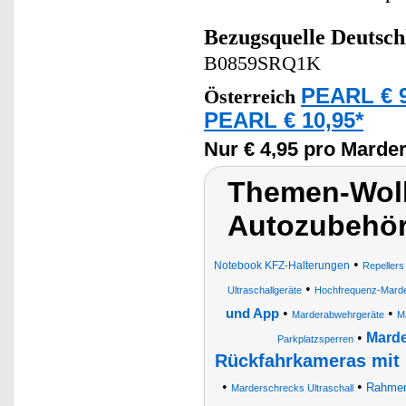
Bezugsquelle
Deutsch
B0859SRQ1K
PEARL € 9
Österreich
PEARL € 10,95*
Nur € 4,95 pro Marde
Themen-Wolk
Autozubehör
•
Notebook KFZ-Halterungen
Repellers
•
Ultraschallgeräte
Hochfrequenz-Mard
•
•
und App
Marderabwehrgeräte
M
•
Marde
Parkplatzsperren
Rückfahrkameras mit 
•
•
Rahmen
Marderschrecks Ultraschall