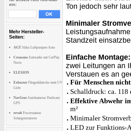
ein:
Ton jedoch sehr la
Minimaler Stromve
Leistungsaufnahme b
Mehr Hersteller-
Seiten:
Standzeit einsatzber
AGT
Akku Luftpumpen Auto
Einfache Montage:
Creasono
Autoradio mit CarPlay
Navis
zwei Leitungen an I
Verstauen es an gee
ELESION
Für Menschen nicht
Exbuster
Fliegenklatsche nmit UV
Licht
Schalldruck: ca. 118
NavGear
Autokameras Dashcam
Effektive Abwehr im
GPS
m²
revolt
Powerstation
Minimaler Stromverb
Solargeneratoren
LED zur Funktions-