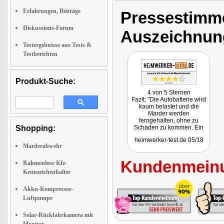
Erfahrungen, Beiträge
Pressestimme
Diskussions-Forum
Auszeichnun
Testergebnisse aus Tests &
Testberichten
Produkt-Suche:
4 von 5 Sternen
Fazit: "Die Autobatterie wird
kaum belastet und die
Marder werden
ferngehalten, ohne zu
Shopping:
Schaden zu kommen. Ein
guter Schutz für beide
heimwerker-test.de 05/18
Seiten!"
Marderabwehr
Kundenmeinu
Rahmenlose Kfz-
Kennzeichenhalter
Akku-Kompressor-
Luftpumpe
Solar-Rückfahrkamera mit