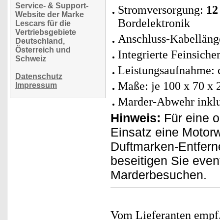
Service- & Support-
Stromversorgung:
12
Website der Marke
Bordelektronik
Lescars für die
Vertriebsgebiete
Anschluss-Kabelläng
Deutschland,
Österreich und
Integrierte Feinsich
Schweiz
Leistungsaufnahme: c
Datenschutz
Maße: je 100 x 70 x 
Impressum
Marder-Abwehr inklus
Hinweis:
Für eine o
Einsatz eine Motor
Duftmarken-Entferne
beseitigen Sie even
Marderbesuchen.
Vom Lieferanten emp