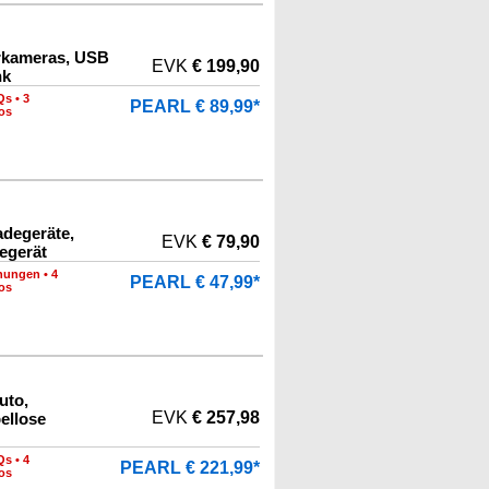
rkameras, USB
EVK
€ 199,90
nk
Qs
•
3
PEARL € 89,99*
os
adegeräte,
EVK
€ 79,90
egerät
nungen
•
4
PEARL € 47,99*
os
uto,
EVK
€ 257,98
ellose
Qs
•
4
PEARL € 221,99*
os