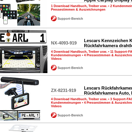
1 Download Handbuch, Treiber usw.
•
2 Kundenmei
Pressestimmen & Auszeichnungen
Support-Bereich
Lescars Kennzeichen 
NX-4093-919
Rückfahrkamera drahtl
4 Download Handbuch, Treiber usw.
•
11 Support-F
Kundenmeinungen
•
4 Pressestimmen & Auszeich
Videos
Support-Bereich
Lescars Rückfahrkamer
ZX-8231-919
Rückfahrkamera Auto, 
4 Download Handbuch, Treiber usw.
•
3 Support-FA
Kundenmeinungen
•
4 Pressestimmen & Auszeich
Videos
Support-Bereich