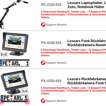
Lescars Laptophalter, 
PE-2320-919
Auto, Notebook Halter
2 Download Handbuch, Treiber usw.
•
5 Support-FA
Kundenmeinungen
•
3 Pressestimmen & Auszeich
Videos
Support-Bereich
Lescars Funk Rückfahr
PX-4148-919
Rückfahrkamera Numm
5 Download Handbuch, Treiber usw.
•
12 Support-F
Kundenmeinungen
•
5 Pressestimmen & Auszeich
Videos
Support-Bereich
Lescars Rückfahrkamer
PX-4155-919
Rückfahrkamera Funk
5 Download Handbuch, Treiber usw.
•
5 Support-FA
Kundenmeinungen
•
4 Pressestimmen & Auszeich
Videos
Support-Bereich