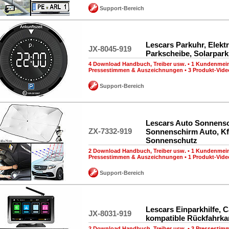
Support-Bereich
Lescars Parkuhr, Elekt
JX-8045-919
Parkscheibe, Solarpar
4 Download Handbuch, Treiber usw.
•
1 Kundenmei
Pressestimmen & Auszeichnungen
•
3 Produkt-Vide
Support-Bereich
Lescars Auto Sonnensc
ZX-7332-919
Sonnenschirm Auto, K
Sonnenschutz
2 Download Handbuch, Treiber usw.
•
1 Kundenmei
Pressestimmen & Auszeichnungen
•
1 Produkt-Vide
Support-Bereich
Lescars Einparkhilfe, C
JX-8031-919
kompatible Rückfahrk
2 Download Handbuch, Treiber usw.
•
3 Pressestim