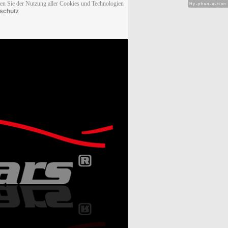
men Sie der Nutzung aller Cookies und Technologien
Hy-phen-a-tion
schutz