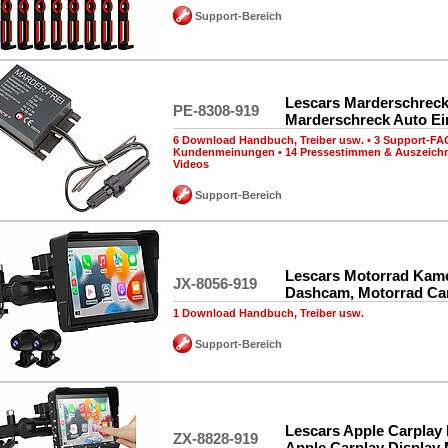
Support-Bereich
Lescars Marderschreck,
PE-8308-919
Marderschreck Auto E
6 Download Handbuch, Treiber usw.
•
3 Support-FA
Kundenmeinungen
•
14 Pressestimmen & Auszeic
Videos
Support-Bereich
Lescars Motorrad Kame
JX-8056-919
Dashcam, Motorrad Car
1 Download Handbuch, Treiber usw.
Support-Bereich
Lescars Apple Carplay
ZX-8828-919
Apple Carplay Display