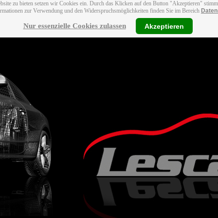
bsite zu bieten setzen wir Cookies ein. Durch das Klicken auf den Button "Akzeptieren" stim
ormationen zur Verwendung und den Widerspruchsmöglichkeiten finden Sie im Bereich
Daten
Nur essenzielle Cookies zulassen
Akzeptieren