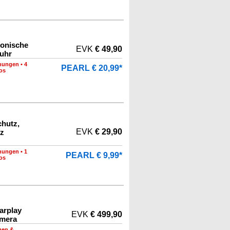
ronische
EVK
€ 49,90
kuhr
nungen
•
4
PEARL € 20,99*
os
hutz,
EVK
€ 29,90
fz
nungen
•
1
PEARL € 9,99*
os
arplay
EVK
€ 499,90
amera
men &