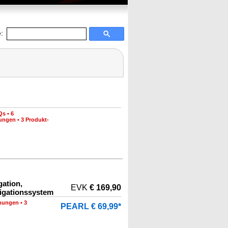
:
Qs
•
6
nungen
•
3 Produkt-
ation,
EVK
€ 169,90
vigationssystem
nungen
•
3
PEARL € 69,99*