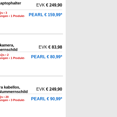
Laptophalter
EVK
€ 249,90
Qs
•
3
PEARL € 159,99*
nungen
•
1 Produkt-
kamera,
EVK
€ 83,98
ernschild
AQs
•
2
PEARL € 80,99*
nungen
•
1 Produkt-
a kabellos,
EVK
€ 249,90
 Nummernschild
Qs
•
20
PEARL € 90,99*
nungen
•
3 Produkt-