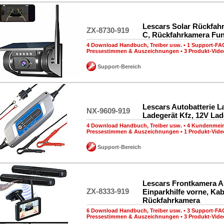
Lescars Solar Rückfah
ZX-8730-919
C, Rückfahrkamera Fu
4 Download Handbuch, Treiber usw.
•
1 Support-FA
Pressestimmen & Auszeichnungen
•
3 Produkt-Vide
Support-Bereich
Lescars Autobatterie L
NX-9609-919
Ladegerät Kfz, 12V Lad
4 Download Handbuch, Treiber usw.
•
4 Kundenmei
Pressestimmen & Auszeichnungen
•
1 Produkt-Vide
Support-Bereich
Lescars Frontkamera A
ZX-8333-919
Einparkhilfe vorne, Kab
Rückfahrkamera
6 Download Handbuch, Treiber usw.
•
3 Support-FA
Pressestimmen & Auszeichnungen
•
3 Produkt-Vide