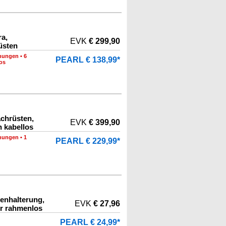
a,
EVK
€ 299,90
üsten
nungen
•
6
PEARL € 138,99*
os
achrüsten,
EVK
€ 399,90
n kabellos
nungen
•
1
PEARL € 229,99*
enhalterung,
EVK
€ 27,96
r rahmenlos
PEARL € 24,99*