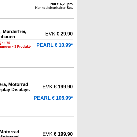
Nur € 6,25 pro
Kennzeichenhalter-Set.
 Marderfrei,
EVK
€ 29,90
inbauen
Qs
•
75
PEARL € 10,99*
hnungen
•
3 Produkt-
ra, Motorrad
EVK
€ 199,90
play Displays
PEARL € 106,99*
 Motorrad,
EVK
€ 199,90
 Motorrad