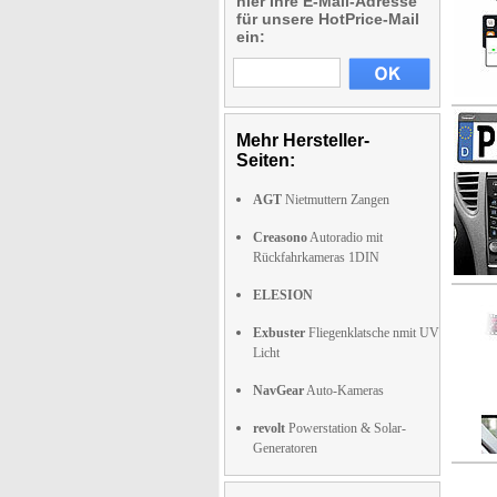
hier Ihre E-Mail-Adresse
für unsere HotPrice-Mail
ein:
Mehr Hersteller-
Seiten:
AGT
Nietmuttern Zangen
Creasono
Autoradio mit
Rückfahrkameras 1DIN
ELESION
Exbuster
Fliegenklatsche nmit UV
Licht
NavGear
Auto-Kameras
revolt
Powerstation & Solar-
Generatoren