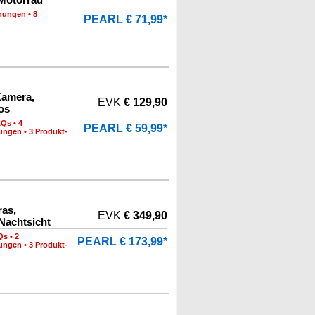
nungen
•
8
PEARL € 71,99*
Kamera,
EVK
€ 129,90
os
AQs
•
4
PEARL € 59,99*
nungen
•
3 Produkt-
as,
EVK
€ 349,90
Nachtsicht
Qs
•
2
PEARL € 173,99*
nungen
•
3 Produkt-