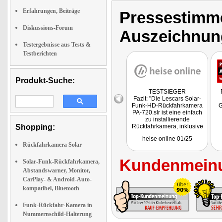
Erfahrungen, Beiträge
Pressestimme
Diskussions-Forum
Auszeichnun
Testergebnisse aus Tests &
Testberichten
Produkt-Suche:
TESTSIEGER
Fazit: "Die Lescars Solar-
Funk-HD-Rückfahrkamera
G
PA-720.slr ist eine einfach
zu installierende
Shopping:
Rückfahrkamera, inklusive
Parksensoren. Die
heise online 01/25
Einrichtung ist schnell
Rückfahrkamera Solar
abgeschlossen und der
Nutzen ist hoch, wenn im
Kundenmeinu
Fahrzeug noch keine
Solar-Funk-Rückfahrkamera,
Kameras und Sensoren
Abstandswarner, Monitor,
verbaut sind."
CarPlay- & Android-Auto-
kompatibel, Bluetooth
Funk-Rückfahr-Kamera in
Nummernschild-Halterung