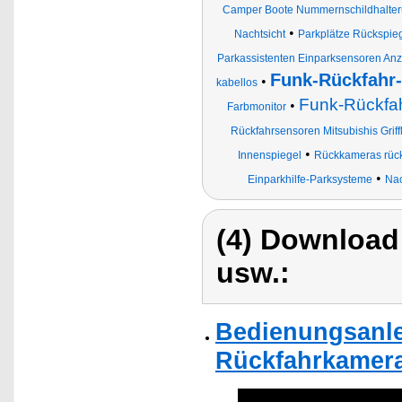
Camper Boote Nummernschildhalte
•
Nachtsicht
Parkplätze Rückspie
Parkassistenten Einparksensoren Anz
Funk-Rückfahr
•
kabellos
Funk-Rückfah
•
Farbmonitor
Rückfahrsensoren Mitsubishis Grif
•
Innenspiegel
Rückkameras rüc
•
Einparkhilfe-Parksysteme
Nac
(4) Download
usw.:
Bedienungsanle
Rückfahrkamera