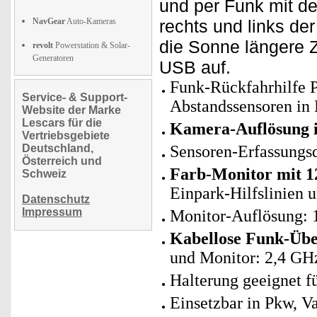
und per Funk mit de
NavGear
Auto-Kameras
rechts und links de
die Sonne längere Z
revolt
Powerstation & Solar-
Generatoren
USB auf.
Funk-Rückfahrhilfe P
Service- & Support-
Abstandssensoren in
Website der Marke
Lescars für die
Kamera-Auflösung 
Vertriebsgebiete
Deutschland,
Sensoren-Erfassungsd
Österreich und
Farb-Monitor mit 12
Schweiz
Einpark-Hilfslinien 
Datenschutz
Impressum
Monitor-Auflösung: 
Kabellose Funk-Üb
und Monitor: 2,4 GH
Halterung geeignet 
Einsetzbar in Pkw, V