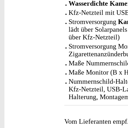
Wasserdichte
Kamer
Kfz-Netzteil mit USB-
Stromversorgung
Kam
lädt über Solarpanel
über Kfz-Netzteil)
Stromversorgung Moni
Zigarettenanzünderb
Maße Nummernschild-
Maße Monitor (B x H
Nummernschild-Halte
Kfz-Netzteil, USB-L
Halterung, Montagema
Vom Lieferanten emp