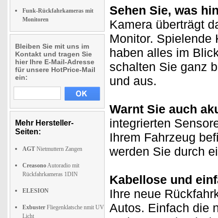
Sehen Sie, was hin
Funk-Rückfahrkameras mit
Monitoren
Kamera überträgt da
Monitor. Spielende 
Bleiben Sie mit uns im
haben alles im Blic
Kontakt und tragen Sie
hier Ihre E-Mail-Adresse
schalten Sie ganz 
für unsere HotPrice-Mail
ein:
und aus.
Warnt Sie auch ak
integrierten Sensore
Mehr Hersteller-
Seiten:
Ihrem Fahrzeug bef
werden Sie durch ei
AGT
Nietmuttern Zangen
Creasono
Autoradio mit
Rückfahrkameras 1DIN
Kabellose und einf
Ihre neue Rückfahrk
ELESION
Autos. Einfach die 
Exbuster
Fliegenklatsche nmit UV
Licht