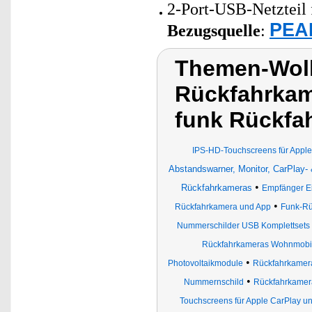
2-Port-USB-Netzteil 
PEAR
Bezugsquelle
:
Themen-Wolk
Rückfahrkam
funk Rückfa
IPS-HD-Touchscreens für Apple
Abstandswarner, Monitor, CarPlay- 
•
Rückfahrkameras
Empfänger Ei
•
Rückfahrkamera und App
Funk-Rü
Nummerschilder USB Komplettsets 
Rückfahrkameras Wohnmobi
•
Photovoltaikmodule
Rückfahrkamera
•
Nummernschild
Rückfahrkamera
Touchscreens für Apple CarPlay un