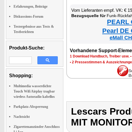
Erfahrungen, Beiträge
Vom Lieferanten empf. VK: € 1
Bezugsquelle für
Funk-Rückfahrkamera mit M
Diskussions-Forum
PEARL €
Testergebnisse aus Tests &
Pearl DE 
Testberichten
eMall CH
Produkt-Suche:
Vorhandene Support-Eleme
1 Download Handbuch, Treiber usw.
•
2 Pressestimmen & Auszeichnung
S
Shopping:
B
Multimedia wasserdichte
Touch Wifi Airplay tragbar
wireless Autoradio kabellos
Parkplatz-Absperrung
Lescars Pr
Nachtsicht
MIT MONITO
Zigarettenanzünder Anschluss