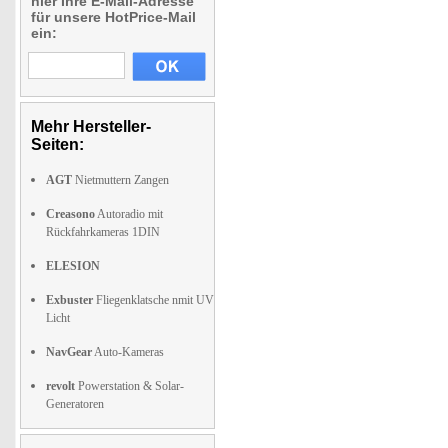
hier Ihre E-Mail-Adresse
für unsere HotPrice-Mail
ein:
Mehr Hersteller-
Seiten:
AGT
Nietmuttern Zangen
Creasono
Autoradio mit
Rückfahrkameras 1DIN
ELESION
Exbuster
Fliegenklatsche nmit UV
Licht
NavGear
Auto-Kameras
revolt
Powerstation & Solar-
Generatoren