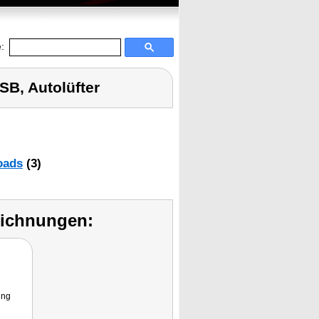
:
SB, Autolüfter
oads
(3)
eichnungen:
ung