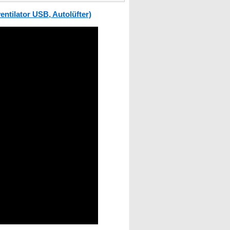
ntilator USB, Autolüfter)