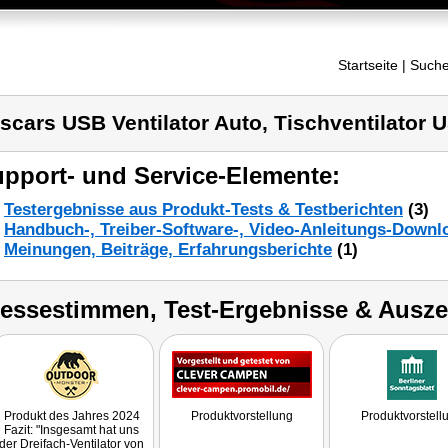
Startseite
| Suche
scars USB Ventilator Auto, Tischventilator U
pport- und Service-Elemente:
Testergebnisse aus Produkt-Tests & Testberichten
(3)
Handbuch-, Treiber-Software-, Video-Anleitungs-Downl
Meinungen, Beiträge, Erfahrungsberichte
(1)
ressestimmen, Test-Ergebnisse & Ausz
Produkt des Jahres 2024
Produktvorstellung
Produktvorstell
Fazit: "Insgesamt hat uns
der Dreifach-Ventilator von