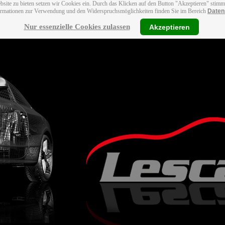
bsite zu bieten setzen wir Cookies ein. Durch das Klicken auf den Button "Akzeptieren" stim
ormationen zur Verwendung und den Widerspruchsmöglichkeiten finden Sie im Bereich
Daten
Nur essenzielle Cookies zulassen
Akzeptieren