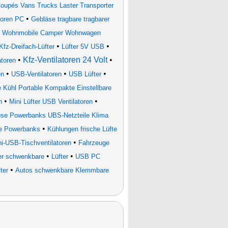
upés Vans Trucks Laster Transporter
•
toren PC
Gebläse tragbare tragbarer
•
Wohnmobile Camper Wohnwagen
•
•
Kfz-Dreifach-Lüfter
Lüfter 5V USB
•
Kfz-Ventilatoren 24 Volt
•
atoren
•
•
•
en
USB-Ventilatoren
USB Lüfter
 Kühl Portable Kompakte Einstellbare
•
•
n
Mini Lüfter USB Ventilatoren
se Powerbanks UBS-Netzteile Klima
•
le Powerbanks
Kühlungen frische Lüfte
•
ni-USB-Tischventilatoren
Fahrzeuge
•
•
er schwenkbare
Lüfter
USB PC
•
ter
Autos schwenkbare Klemmbare