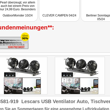
Pearl überzeugt, vor allem
auch bei einem Preis von
nur 24,99 Euro. Besonders
die individuell einstellbaren
OutdoorMonster 10/24
CLEVER CAMPEN 04/24
Berliner Sonntags
Lüfterköpfe und die
05/24
angenehme Lautstärke
machen ihn zu einem
undenmeinungen**:
nützlichen Gadget für lange
Autofahrten und heiße
Sommertage auch in der
Sahara."
8581-919
Lescars USB Ventilator Auto, Tischven
n Sie an Sommertagen für eine angenehme Luftzirkulation 