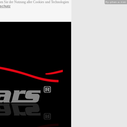
men Sie der Nutzung aller Cookies und Technologien
Hy-phen-a-tion
schutz