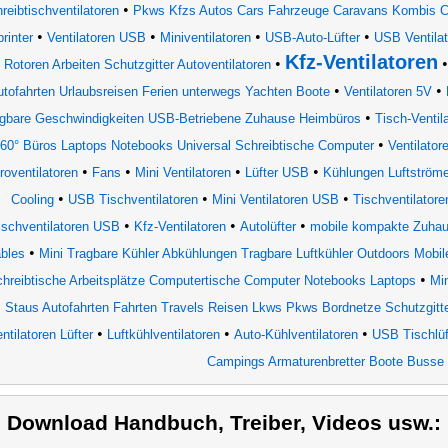
•
reibtischventilatoren
Pkws Kfzs Autos Cars Fahrzeuge Caravans Kombis Co
•
•
•
•
rinter
Ventilatoren USB
Miniventilatoren
USB-Auto-Lüfter
USB Ventila
Kfz-Ventilatoren
•
Rotoren Arbeiten Schutzgitter Autoventilatoren
•
•
tofahrten Urlaubsreisen Ferien unterwegs Yachten Boote
Ventilatoren 5V
•
igbare Geschwindigkeiten USB-Betriebene Zuhause Heimbüros
Tisch-Ventil
•
60° Büros Laptops Notebooks Universal Schreibtische Computer
Ventilator
•
•
•
•
roventilatoren
Fans
Mini Ventilatoren
Lüfter USB
Kühlungen Luftströme
•
•
•
Cooling
USB Tischventilatoren
Mini Ventilatoren USB
Tischventilatore
•
•
•
ischventilatoren USB
Kfz-Ventilatoren
Autolüfter
mobile kompakte Zuhau
•
ables
Mini Tragbare Kühler Abkühlungen Tragbare Luftkühler Outdoors Mobi
•
hreibtische Arbeitsplätze Computertische Computer Notebooks Laptops
Mi
Staus Autofahrten Fahrten Travels Reisen Lkws Pkws Bordnetze Schutzgitt
•
•
•
ntilatoren Lüfter
Luftkühlventilatoren
Auto-Kühlventilatoren
USB Tischlüf
Campings Armaturenbretter Boote Busse
) Download Handbuch, Treiber, Videos usw.: