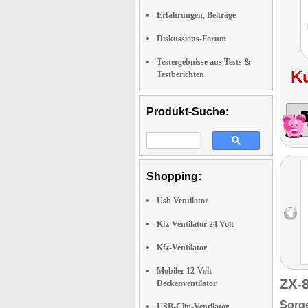
Erfahrungen, Beiträge
Diskussions-Forum
Testergebnisse aus Tests &
K
Testberichten
Produkt-Suche:
Shopping:
Usb Ventilator
Kfz-Ventilator 24 Volt
Kfz-Ventilator
Mobiler 12-Volt-
ZX-
Deckenventilator
Sorge
USB-Clip-Ventilator