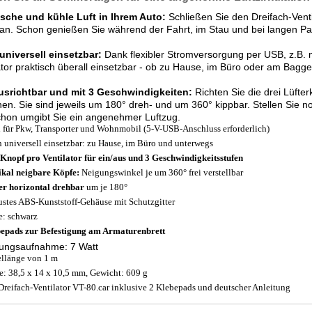
ische und kühle Luft in Ihrem Auto:
Schließen Sie den Dreifach-Venti
an. Schon genießen Sie während der Fahrt, im Stau und bei langen P
universell einsetzbar:
Dank flexibler Stromversorgung per USB, z.B. m
ator praktisch überall einsetzbar - ob zu Hause, im Büro oder am Bagge
ausrichtbar und mit 3 Geschwindigkeiten:
Richten Sie die drei Lüfter
en. Sie sind jeweils um 180° dreh- und um 360° kippbar. Stellen Sie n
hon umgibt Sie ein angenehmer Luftzug.
l für Pkw, Transporter und Wohnmobil (5-V-USB-Anschluss erforderlich)
 universell einsetzbar: zu Hause, im Büro und unterwegs
 Knopf pro Ventilator für ein/aus und 3 Geschwindigkeitsstufen
ikal neigbare Köpfe:
Neigungswinkel je um 360° frei verstellbar
er horizontal drehbar
um je 180°
stes ABS-Kunststoff-Gehäuse mit Schutzgitter
e: schwarz
epads zur Befestigung am Armaturenbrett
tungsaufnahme: 7 Watt
llänge von 1 m
: 38,5 x 14 x 10,5 mm, Gewicht: 609 g
Dreifach-Ventilator VT-80.car inklusive 2 Klebepads und deutscher Anleitung