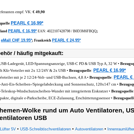
eferanten empf. VK:
€ 49,90
PEARL € 16,99*
quelle
PEARL € 16,99*
hland
EAN:
4022107428798
/
B0D3M6FBQQ
;
eMall CHF 19.95*
PEARL € 24,95*
z
;
Frankreich
ehör / häufig mitgekauft:
USB-Ladegerät, LED-Spannungsanzeige, USB-C PD & USB Typ A, 32 W •
Bezugsq
PEARL € 16,99*
ch Kfz-Verteiler mit 2x 12/24V & 2x USB •
Bezugsquelle
:
PEARL € 
Verteiler mit je 2 12/24-Volt- und USB-Buchsen, 4,8 A •
Bezugsquelle
:
-Anti-Eis-Scheiben-/Spiegelabdeckung und Sonnenschutz, 120x147 cm •
Bezugsq
-Teleskop-Windschutzscheiben-Wunder mit integriertem Eiskratzer •
Bezugsquelle
akte, digitale e-Parkscheibe, ECE-Zulassung, Erschütterungssensor •
Bezugsquell
hemen-Wolke rund um Auto Ventilatoren, USB
entilatoren USB
•
•
•
Lüfter 5V
USB-Schreibtischventilatoren
Autoventilatoren
Innenraumlüfte