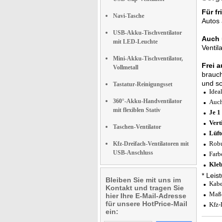
Für fr
Navi-Tasche
Autos 
USB-Akku-Tischventilator
Auch 
mit LED-Leuchte
Ventil
Mini-Akku-Tischventilator,
Frei 
Vollmetall
brauch
und sc
Tastatur-Reinigungsset
Idea
360°-Akku-Handventilator
Auch
mit flexiblen Stativ
Je 1
Vert
Taschen-Ventilator
Lüft
Robu
Kfz-Dreifach-Ventilatoren mit
USB-Anschluss
Farb
Kleb
* Leis
Bleiben Sie mit uns im
Kabe
Kontakt und tragen Sie
Maße
hier Ihre E-Mail-Adresse
für unsere HotPrice-Mail
Kfz-
ein: