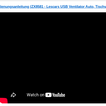
ienungsanleitung (ZX8581 - Lescars USB Ventilator Auto, Tischve