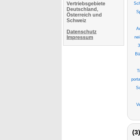
Vertriebsgebiete
Sch
Deutschland,
Sp
Österreich und
Schweiz
Au
Datenschutz
Impressum
ne
3
Bü
T
port
Sc
Ve
(3