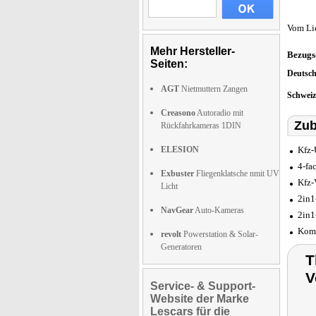
Vom Li
Mehr Hersteller-
Bezugs
Seiten:
Deutsc
AGT
Nietmuttern Zangen
Schwei
Creasono
Autoradio mit
Zub
Rückfahrkameras 1DIN
ELESION
Kfz-
4-fa
Exbuster
Fliegenklatsche nmit UV
Kfz-
Licht
2in1
NavGear
Auto-Kameras
2in1
Komp
revolt
Powerstation & Solar-
Generatoren
T
V
Service- & Support-
Website der Marke
Lescars für die