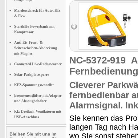
Luftpumpe
Marderschreck für Auto, Kfz
& Pkw
Starthilfe-Powerbank mit
Kompressor
Anti-Eis-Front- &
Seitenscheiben-Abdeckung
mit Magnet
NC-5372-919
A
Connected Live-Radarwarner
Fernbedienun
Solar-Parkplatzsperre
Cleverer Parkwä
KFZ-Spannungswandler
fernbedienbar a
Bremsenentlüfter mit Adapter
und Absaugbehälter
Alarmsignal. Ink
Kfz-Dreifach-Ventilatoren mit
Sie kennen das Pro
USB-Anschluss
langen Tag nach H
Bleiben Sie mit uns im
wo Sie sonst stehen.