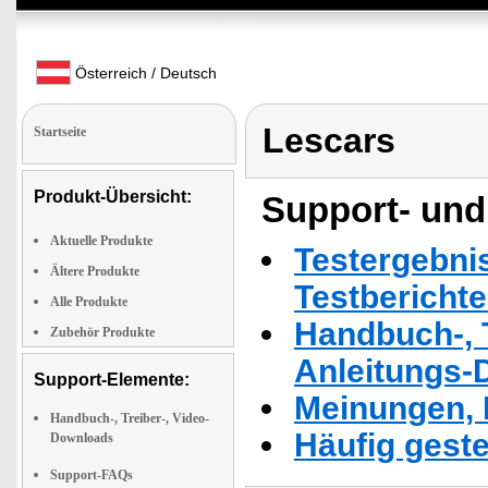
Österreich / Deutsch
Lescars
Startseite
Produkt-Übersicht:
Support- und
Aktuelle Produkte
Testergebni
Ältere Produkte
Testbericht
Alle Produkte
Handbuch-, T
Zubehör Produkte
Anleitungs-
Support-Elemente:
Meinungen, 
Handbuch-, Treiber-, Video-
Häufig geste
Downloads
Support-FAQs