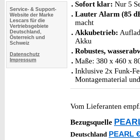
Sofort klar:
Nur 5 S
Service- & Support-
Lauter Alarm (85 d
Website der Marke
Lescars für die
macht
Vertriebsgebiete
Akkubetrieb:
Auflad
Deutschland,
Österreich und
Akku
Schweiz
Robustes, wasserab
Datenschutz
Maße: 380 x 460 x 8
Impressum
Inklusive 2x Funk-Fe
Montagematerial und
Vom Lieferanten emp
PEARL
Bezugsquelle
PEARL €
Deutschland