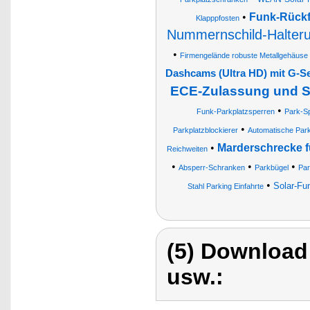
•
Funk-Rückf
Klapppfosten
Nummernschild-Halter
•
Firmengelände robuste Metallgehäuse 
Dashcams (Ultra HD) mit G-Se
ECE-Zulassung und S
•
Funk-Parkplatzsperren
Park-S
•
Parkplatzblockierer
Automatische Par
•
Marderschrecke f
Reichweiten
•
•
•
Absperr-Schranken
Parkbügel
Par
•
Solar-Fu
Stahl Parking Einfahrte
(5) Download
usw.: