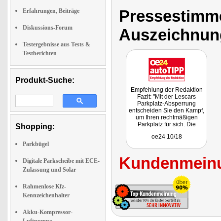
Pressestimme
Erfahrungen, Beiträge
Diskussions-Forum
Auszeichnun
Testergebnisse aus Tests &
Testberichten
Produkt-Suche:
Empfehlung der Redaktion
Fazit: "Mit der Lescars
Parkplatz-Absperrung
entscheiden Sie den Kampf,
um Ihren rechtmäßigen
Parkplatz für sich. Die
Shopping:
Handhabung und
oe24 10/18
Bedienung ist wirklich
Parkbügel
einfach."
Kundenmeinu
Digitale Parkscheibe mit ECE-
Zulassung und Solar
Rahmenlose Kfz-
Kennzeichenhalter
Akku-Kompressor-