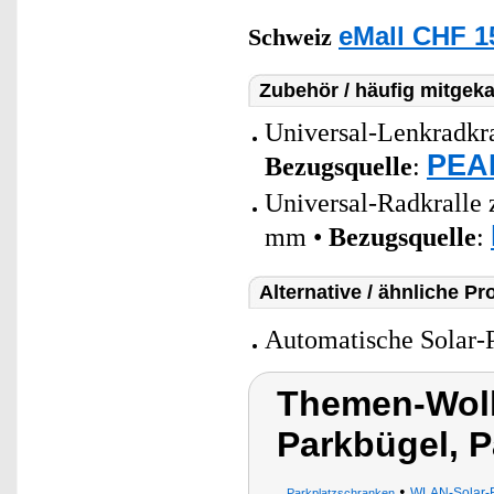
eMall CHF 1
Schweiz
Zubehör / häufig mitgeka
Universal-Lenkradkra
PEAR
Bezugsquelle
:
Universal-Radkralle 
mm •
Bezugsquelle
:
Alternative / ähnliche Pr
Automatische Solar-P
Themen-Wolk
Parkbügel, P
•
WLAN-Solar-R
Parkplatzschranken