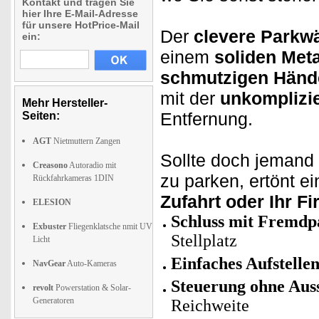
Kontakt und tragen Sie
hier Ihre E-Mail-Adresse
für unsere HotPrice-Mail
Der
clevere Parkw
ein:
einem
soliden Meta
schmutzigen Händ
mit der
unkomplizi
Mehr Hersteller-
Entfernung.
Seiten:
AGT
Nietmuttern Zangen
Sollte doch jemand 
Creasono
Autoradio mit
zu parken, ertönt e
Rückfahrkameras 1DIN
Zufahrt oder Ihr F
ELESION
Schluss mit Fremd
Exbuster
Fliegenklatsche nmit UV
Stellplatz
Licht
Einfaches Aufstelle
NavGear
Auto-Kameras
Steuerung ohne Aus
revolt
Powerstation & Solar-
Generatoren
Reichweite