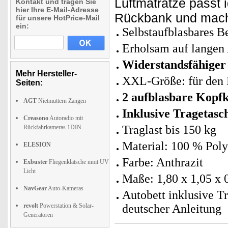
Luftmatratze passt 
Kontakt und tragen Sie
hier Ihre E-Mail-Adresse
Rückbank und macht
für unsere HotPrice-Mail
ein:
Selbstaufblasbares Be
Erholsam auf langen
Widerstandsfähige
Mehr Hersteller-
XXL-Größe: für den 
Seiten:
2 aufblasbare Kopfk
AGT
Nietmuttern Zangen
Inklusive Tragetasc
Creasono
Autoradio mit
Traglast bis 150 kg
Rückfahrkameras 1DIN
Material: 100 % Poly
ELESION
Farbe: Anthrazit
Exbuster
Fliegenklatsche nmit UV
Licht
Maße: 1,80 x 1,05 x 
NavGear
Auto-Kameras
Autobett inklusive T
revolt
Powerstation & Solar-
deutscher Anleitung
Generatoren