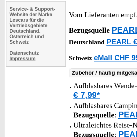
Service- & Support-
Vom Lieferanten emp
Website der Marke
Lescars für die
Vertriebsgebiete
PEARL
Bezugsquelle
Deutschland,
Österreich und
PEARL €
Deutschland
Schweiz
Datenschutz
eMall CHF 9
Schweiz
Impressum
Zubehör / häufig mitgeka
Aufblasbares Wende-
€ 7,99*
Aufblasbares Campin
PEAR
Bezugsquelle
:
Ultraleichtes Reise-
PEAR
Bezugsquelle
: