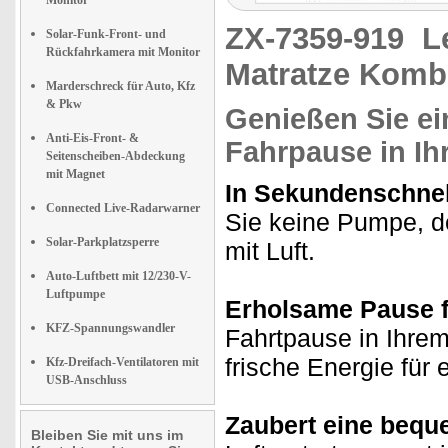
Monitor
ZX-7359-919
L
Solar-Funk-Front- und
Rückfahrkamera mit Monitor
Matratze Kombi
Marderschreck für Auto, Kfz
& Pkw
Genießen Sie e
Anti-Eis-Front- &
Fahrpause in I
Seitenscheiben-Abdeckung
mit Magnet
In Sekundenschnell
Connected Live-Radarwarner
Sie keine Pumpe, de
Solar-Parkplatzsperre
mit Luft.
Auto-Luftbett mit 12/230-V-
Luftpumpe
Erholsame Pause fü
KFZ-Spannungswandler
Fahrtpause in Ihre
frische Energie für 
Kfz-Dreifach-Ventilatoren mit
USB-Anschluss
Zaubert eine bequ
Bleiben Sie mit uns im