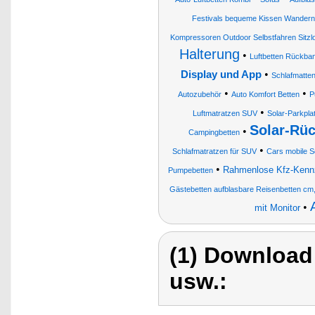
Festivals bequeme Kissen Wandern
Kompressoren Outdoor Selbstfahren Sitz
Halterung
•
Luftbetten Rückba
•
Display und App
Schlafmatte
•
•
Autozubehör
Auto Komfort Betten
P
•
Luftmatratzen SUV
Solar-Parkpla
Solar-Rüc
•
Campingbetten
•
Schlafmatratzen für SUV
Cars mobile S
•
Rahmenlose Kfz-Kennz
Pumpebetten
Gästebetten aufblasbare Reisenbetten cm
•
mit Monitor
(1) Download
usw.: