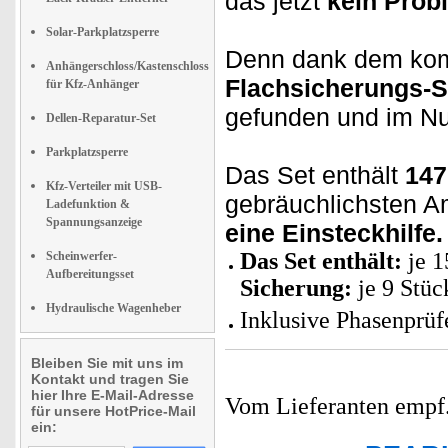
das jetzt
kein Prob
Solar-Parkplatzsperre
Denn dank dem komp
Anhängerschloss/Kastenschloss
Flachsicherungs-S
für Kfz-Anhänger
gefunden und im N
Dellen-Reparatur-Set
Parkplatzsperre
Das Set enthält
147
Kfz-Verteiler mit USB-
gebräuchlichsten 
Ladefunktion &
Spannungsanzeige
eine Einsteckhilfe.
Das Set enthält:
je 1
Scheinwerfer-
Aufbereitungsset
Sicherung:
je 9 Stüc
Hydraulische Wagenheber
Inklusive Phasenprüf
Bleiben Sie mit uns im
Kontakt und tragen Sie
hier Ihre E-Mail-Adresse
Vom Lieferanten emp
für unsere HotPrice-Mail
ein: