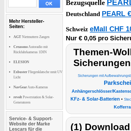
PEARL
Bezugsquelle
PEARL €
Deutschland
Mehr Hersteller-
Seiten:
eMall CHF 1
Schweiz
Nur € 0,05 pro Sicher
AGT
Nietmuttern Zangen
Creasono
Autoradio mit
Themen-Wolk
Rückfahrkameras 1DIN
Sicherungen
ELESION
Exbuster
Fliegenklatsche nmit UV
Sicherungen mit Aufbewahrungs
Licht
Parksche
NavGear
Auto-Kameras
Anhängerschlösser/Kastensc
revolt
Powerstation & Solar-
KFz- & Solar-Batterien
•
Ste
Generatoren
Kofferra
Service- & Support-
Website der Marke
(1) Download
Lescars für die