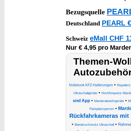
PEARL
Bezugsquelle
PEARL €
Deutschland
eMall CHF 1
Schweiz
Nur € 4,95 pro Marde
Themen-Wolk
Autozubehör
•
Notebook KFZ-Halterungen
Repellers
•
Ultraschallgeräte
Hochfrequenz-Mard
•
•
und App
Marderabwehrgeräte
M
•
Marde
Parkplatzsperren
Rückfahrkameras mit 
•
•
Rahmen
Marderschrecks Ultraschall