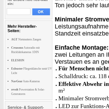
ein:
Ton jedoch sehr la
Minimaler Stromve
Leistungsaufnahme b
Mehr Hersteller-
Seiten:
Standzeit einsatzber
AGT
Nietmuttern Zangen
Einfache Montage:
Creasono
Autoradio mit
Rückfahrkameras 1DIN
zwei Leitungen an I
Verstauen es an gee
ELESION
Für Menschen nicht
Exbuster
Fliegenklatsche nmit UV
Licht
Schalldruck: ca. 118
NavGear
Auto-Kameras
Effektive Abwehr im
m²
revolt
Powerstation & Solar-
Generatoren
Minimaler Stromverb
LED zur Funktions-
Service- & Support-