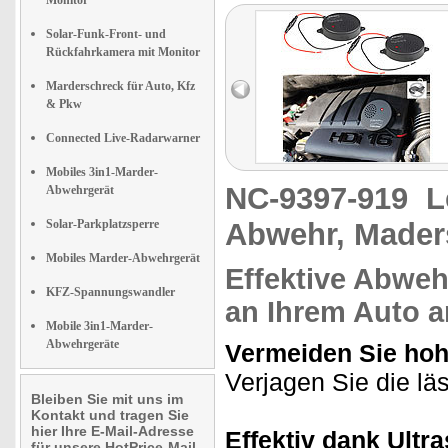
Monitor
Solar-Funk-Front- und
Rückfahrkamera mit Monitor
Marderschreck für Auto, Kfz
& Pkw
Connected Live-Radarwarner
Mobiles 3in1-Marder-
NC-9397-919
L
Abwehrgerät
Solar-Parkplatzsperre
Abwehr, Mader
Mobiles Marder-Abwehrgerät
Effektive Abweh
KFZ-Spannungswandler
an Ihrem Auto a
Mobile 3in1-Marder-
Abwehrgeräte
Vermeiden Sie hoh
Verjagen Sie die läs
Bleiben Sie mit uns im
Kontakt und tragen Sie
hier Ihre E-Mail-Adresse
Effektiv dank Ultra
für unsere HotPrice-Mail