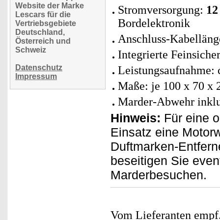
Website der Marke
Stromversorgung:
12
Lescars für die
Bordelektronik
Vertriebsgebiete
Deutschland,
Anschluss-Kabelläng
Österreich und
Schweiz
Integrierte Feinsich
Datenschutz
Leistungsaufnahme: c
Impressum
Maße: je 100 x 70 x 
Marder-Abwehr inklus
Hinweis:
Für eine o
Einsatz eine Motor
Duftmarken-Entferne
beseitigen Sie even
Marderbesuchen.
Vom Lieferanten emp