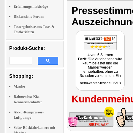
Erfahrungen, Beiträge
Pressestimme
Diskussions-Forum
Auszeichnun
Testergebnisse aus Tests &
Testberichten
Produkt-Suche:
4 von 5 Sternen
Fazit: "Die Autobatterie wird
kaum belastet und die
Marder werden
ferngehalten, ohne zu
Shopping:
Schaden zu kommen. Ein
guter Schutz für beide
heimwerker-test.de 05/18
Seiten!"
Marder
Kundenmeinu
Rahmenlose Kfz-
Kennzeichenhalter
Akku-Kompressor-
Luftpumpe
Solar-Rückfahrkamera mit