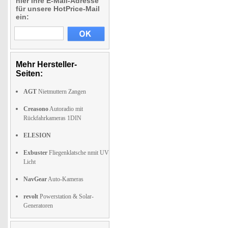
hier Ihre E-Mail-Adresse
für unsere HotPrice-Mail
ein:
Mehr Hersteller-
Seiten:
AGT
Nietmuttern Zangen
Creasono
Autoradio mit
Rückfahrkameras 1DIN
ELESION
Exbuster
Fliegenklatsche nmit UV
Licht
NavGear
Auto-Kameras
revolt
Powerstation & Solar-
Generatoren