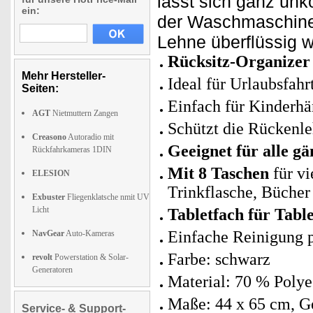
lässt sich ganz unk
ein:
der Waschmaschine 
Lehne überflüssig w
Rücksitz-Organizer
Mehr Hersteller-
Ideal für Urlaubsfahr
Seiten:
Einfach für Kinderhä
AGT
Nietmuttern Zangen
Schützt die Rückenl
Creasono
Autoradio mit
Geeignet für alle g
Rückfahrkameras 1DIN
Mit 8 Taschen
für vi
ELESION
Trinkflasche, Büche
Exbuster
Fliegenklatsche nmit UV
Licht
Tabletfach für Tabl
Einfache Reinigung 
NavGear
Auto-Kameras
Farbe: schwarz
revolt
Powerstation & Solar-
Generatoren
Material: 70 % Poly
Maße: 44 x 65 cm, G
Service- & Support-