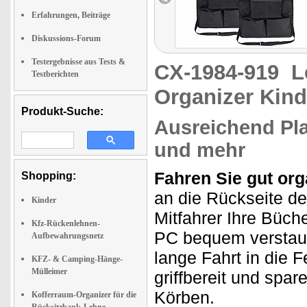
Erfahrungen, Beiträge
Diskussions-Forum
Testergebnisse aus Tests &
CX-1984-919
L
Testberichten
Organizer Kind
Produkt-Suche:
Ausreichend Pla
und mehr
Fahren Sie gut org
Shopping:
an die Rückseite d
Kinder
Mitfahrer Ihre Büch
Kfz-Rückenlehnen-
PC bequem verstaue
Aufbewahrungsnetz
lange Fahrt in die F
KFZ- & Camping-Hänge-
Mülleimer
griffbereit und spa
Körben.
Kofferraum-Organizer für die