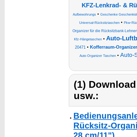
KFZ-Lenkrad- & Rü
•
Aufbewohrungs
Geschenke Geschenkideen
•
Universal-Rücksitztaschen
Pkw-Rück
Organizer für die Rücksitzbank-Lehne
Auto-Luftb
•
Kfz-Hängetaschen
•
Kofferraum-Organizer
20471
Auto-
•
Auto Organizer Taschen
(1) Download
usw.:
Bedienungsanle
Rücksitz-Organi
28 cm/11")