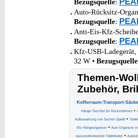
PEAR
Bezugsquelle
:
Auto-Rücksitz-Organi
PEAR
Bezugsquelle
:
Anti-Eis-Kfz-Scheib
PEAR
Bezugsquelle
:
Kfz-USB-Ladegerät,
32 W •
Bezugsquelle
Themen-Wolk
Zubehör, Bril
Kofferraum-Transport-Säck
•
Hänge-Taschen für Rückenlehnen
•
Aufbewahrung von Sachen Spielb
Table
•
Kfz-Hängeorganizer
Auto Organizer mi
•
wasserabweisende Tablethalter
Autosi