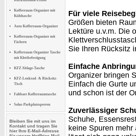
Rücksitzbank-Lehne
Kofferraum-Organizer mit
Für viele Reisebegl
Kühltasche
Größen bieten Raum 
Auto Kofferraum-Organizer
Lektüre u.v.m. Die 
Kofferraum-Organizer mit
Klettverschlusstasc
Fächern
Sie Ihren Rücksitz i
Kofferraum Organizer Tasche
mit Klettbefestigung
Einfache Anbringu
KFZ Ablage-Tasche
Organizer bringen 
KFZ-Lenkrad- & Rücksitz-
Einfach die Gurte u
Tisch
und schon ist der Or
Faltbare Kofferraumtasche
Solar-Parkplatzsperren
Zuverlässiger Schu
Schuhe, Essensrest
Bleiben Sie mit uns im
Kontakt und tragen Sie
keine Spuren mehr 
hier Ihre E-Mail-Adresse
für unsere HotPrice-Mail