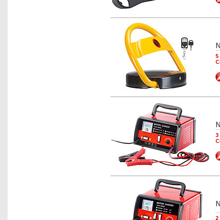
N
5
C
N
3
C
N
2