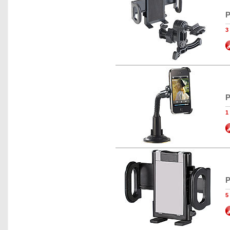
P
3
P
1
P
5