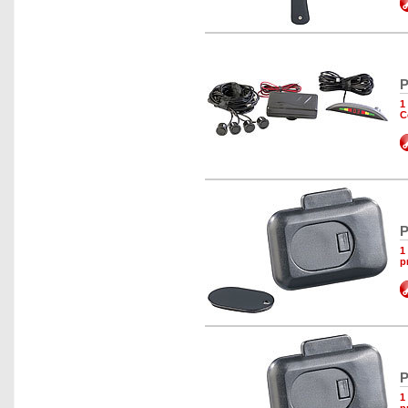
P
1
C
P
1
p
P
1