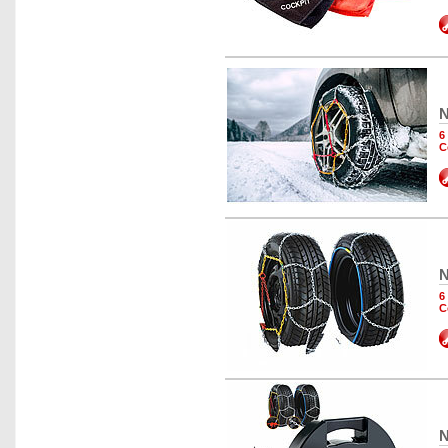
N
6
C
N
6
C
N