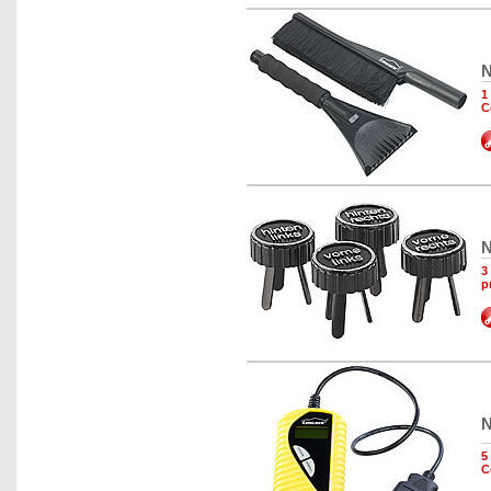
N
1
C
N
3
p
N
5
C