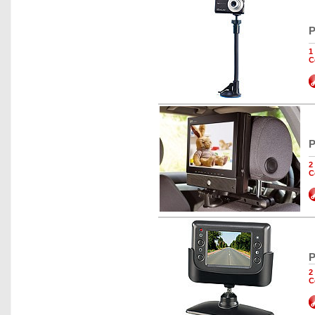
P
1
C
P
2
C
P
2
C