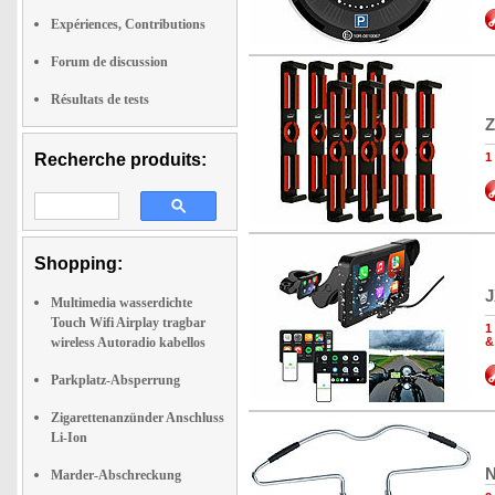
Expériences, Contributions
Forum de discussion
Résultats de tests
Z
Recherche produits:
1
Shopping:
J
Multimedia wasserdichte
Touch Wifi Airplay tragbar
1
wireless Autoradio kabellos
&
Parkplatz-Absperrung
Zigarettenanzünder Anschluss
Li-Ion
N
Marder-Abschreckung