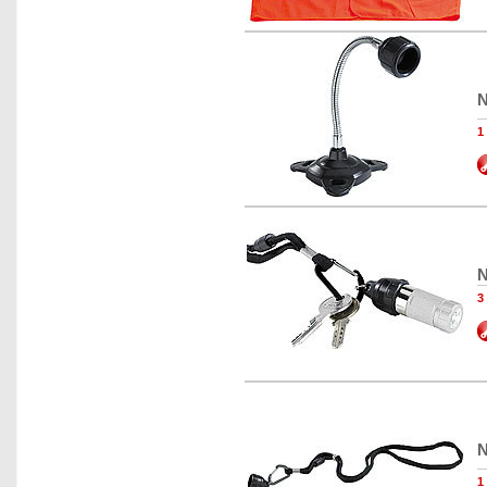
N
1
N
3
N
1