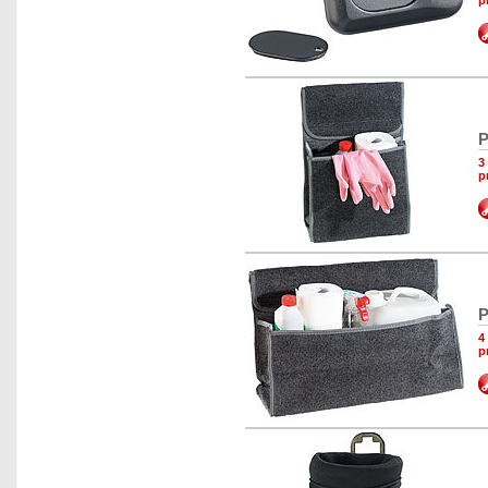
p
P
3
p
P
4
p