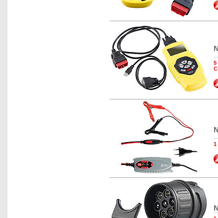
N
5
C
N
1
N