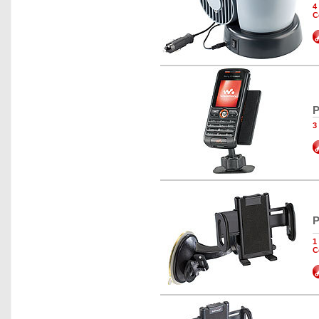
4
C
P
3
P
1
C