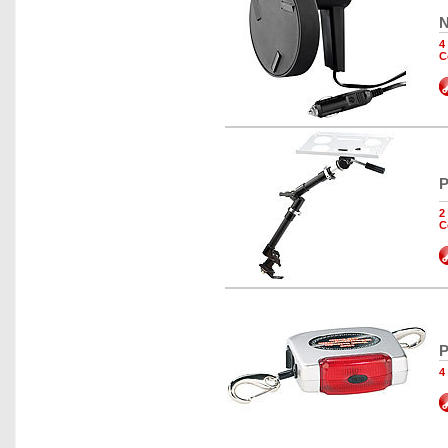
N
4
C
P
2
C
P
4