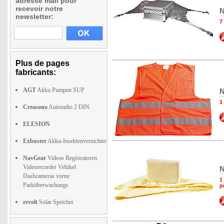
adresse mail pour
recevoir notre
N
newsletter:
7
Plus de pages
fabricants:
AGT
Akku Pumpen SUP
N
1
Creasono
Autoradio 2 DIN
ELESION
Exbuster
Akku-Insektenvernichter
NavGear
Videos Registratoren
Videorecorder Vehikel
N
Dashcameras vorne
1
Parküberwachungs
p
revolt
Solar Speicher