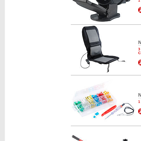
1
N
3
C
N
1