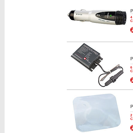
P
4
C
P
6
C
P
2
C