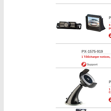
P
3
p
PX-1575-919
1 Télécharger notices,
Support
P
1
C