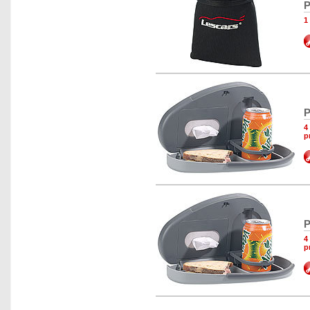
P
1
P
4
p
P
4
p