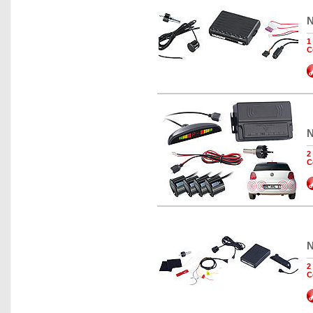
N
1
C
N
2
C
N
2
C