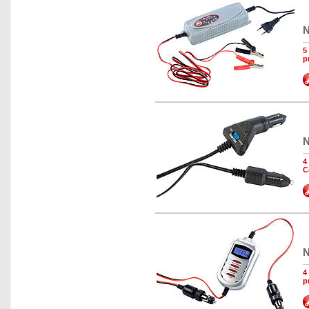
N
5
p
N
4
C
N
4
p