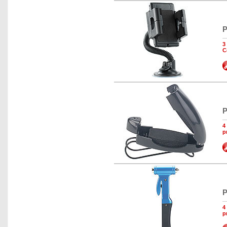
P
3
C
P
4
p
P
4
p