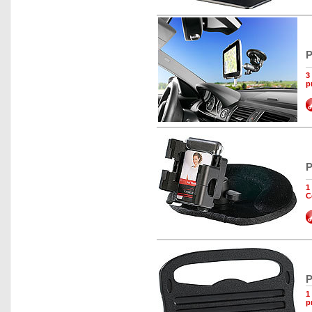
P
3
p
P
1
C
P
1
p