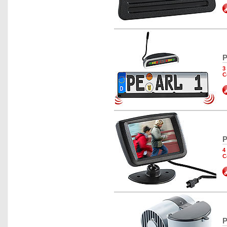
P
3
C
P
4
C
P