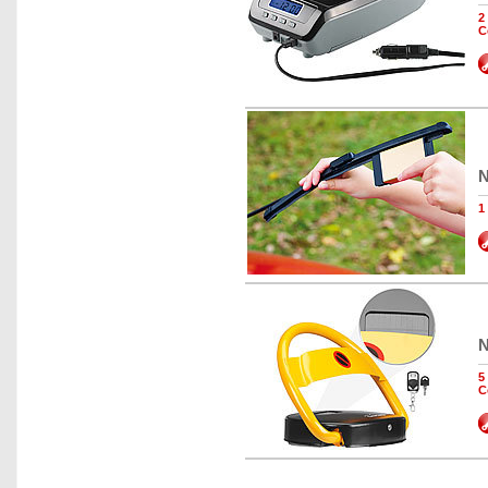
2
C
N
1
N
5
C