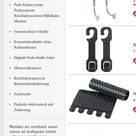
2
p
Park Radarsystem
Parkassistent
Rückfahrassistent Hilfslinien
Monitor
Sonnenschutz Scheibe
Kennzeichenhalter ohne
N
Rahmenkante
7
Digitale Parkscheibe Solar
Motorradkamera
Rückfahrkamera in
Kennzeichenhalterung
N
Nachtsicht
4
Parkuhr elektronisch mit
Zulassung
Restez en contact avec
nous et indiquez votre