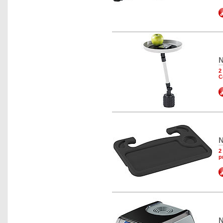
N
2
C
N
2
p
N