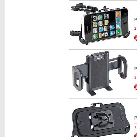
P
1
P
1
P
1