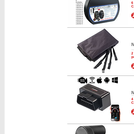
6
C
N
2
p
N
4
C