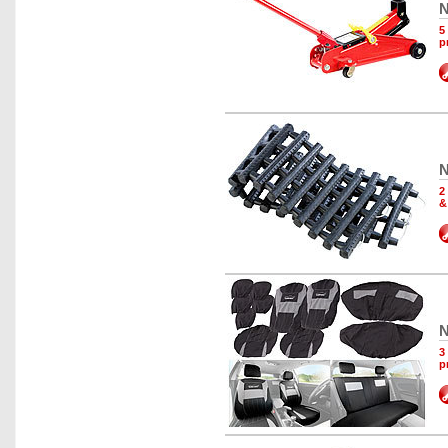
N
5
p
N
2
&
N
3
p