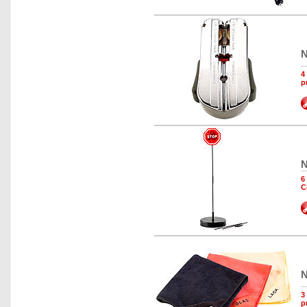
N
4
p
N
6
C
N
3
p