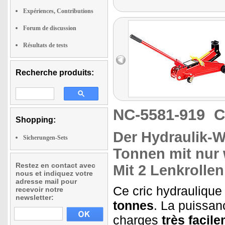
Expériences, Contributions
Forum de discussion
Résultats de tests
Recherche produits:
NC-5581-919
C
Shopping:
Der
Hydraulik-
Sicherungen-Sets
Tonnen
mit nur
Restez en contact avec
Mit 2 Lenkrollen
nous et indiquez votre
adresse mail pour
Ce cric hydrauliqu
recevoir notre
newsletter:
tonnes
. La puissan
charges
très facile