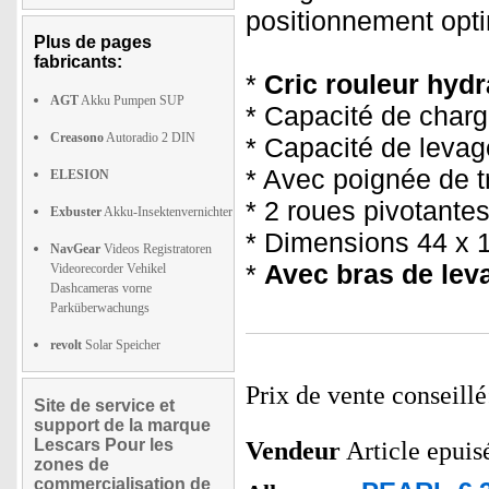
positionnement opti
Plus de pages
fabricants:
*
Cric rouleur hydr
AGT
Akku Pumpen SUP
* Capacité de charge
Creasono
Autoradio 2 DIN
* Capacité de leva
* Avec poignée de t
ELESION
* 2 roues pivotante
Exbuster
Akku-Insektenvernichter
* Dimensions 44 x 
NavGear
Videos Registratoren
*
Avec bras de lev
Videorecorder Vehikel
Dashcameras vorne
Parküberwachungs
revolt
Solar Speicher
Prix de vente conseill
Site de service et
support de la marque
Lescars Pour les
Vendeur
Article epuis
zones de
commercialisation de