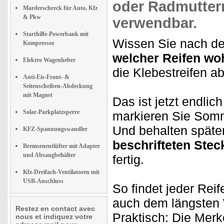
oder Radmutter
Marderschreck für Auto, Kfz
& Pkw
verwendbar.
Starthilfe-Powerbank mit
Wissen Sie nach de
Kompressor
welcher Reifen wo
Elektro Wagenheber
die Klebestreifen ab
Anti-Eis-Front- &
Seitenscheiben-Abdeckung
mit Magnet
Das ist jetzt endlic
Solar-Parkplatzsperre
markieren Sie Somme
Und behalten später
KFZ-Spannungswandler
beschrifteten Stec
Bremsenentlüfter mit Adapter
und Absaugbehälter
fertig.
Kfz-Dreifach-Ventilatoren mit
USB-Anschluss
So findet jeder Re
auch dem längsten W
Restez en contact avec
Praktisch: Die Mer
nous et indiquez votre