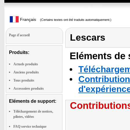
Français
(Certains textes ont été traduits automatiquement.)
Lescars
Page d'accueil
Produits:
Eléments de s
Actuels produits
Téléchargeme
Anciens produits
Contribution
Tous produits
d'expérienc
Accessoires produits
Eléments de support:
Contributions
Téléchargement de notices,
pilotes, vidéos
FAQ service technique