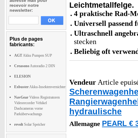
adresse mail pour
Leichtmetallfelge.
recevoir notre
newsletter:
4 praktische Rad-M
Universell passend f
Ultraschnell angebr
Plus de pages
stecken
fabricants:
Beliebig oft verwen
AGT
Akku Pumpen SUP
Creasono
Autoradio 2 DIN
ELESION
Vendeur
Article epuis
Exbuster
Akku-Insektenvernichter
Scherenwagenhe
NavGear
Videos Registratoren
Rangierwagenhe
Videorecorder Vehikel
Dashcameras vorne
hydraulische
Parküberwachungs
PEARL € 3
Allemagne
revolt
Solar Speicher