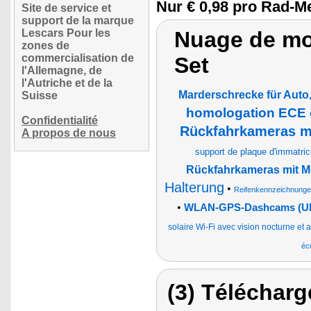
Nur € 0,98 pro Rad-Me
Site de service et
support de la marque
Lescars Pour les
Nuage de mo
zones de
commercialisation de
Set
l'Allemagne, de
l'Autriche et de la
Marderschrecke für Auto
Suisse
homologation ECE e
Confidentialité
Rückfahrkameras mi
A propos de nous
support de plaque d'immatric
Rückfahrkameras mit M
Halterung
•
Reifenkennzeichnung
•
WLAN-GPS-Dashcams (Ultr
solaire Wi-Fi avec vision nocturne et 
éc
(3) Télécharg