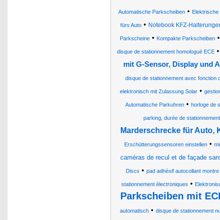
•
Automatische Parkscheiben
Elektrische
•
Notebook KFZ-Halterunge
fürs Auto
•
Parkscheine
Kompakte Parkscheiben
disque de stationnement homologué ECE
mit G-Sensor, Display und 
disque de stationnement avec fonction 
•
elektronisch mit Zulassung Solar
gestio
•
Automatische Parkuhren
horloge de 
parking, durée de stationnement
Marderschrecke für Auto, 
•
Erschütterungssensoren einstellen
mi
caméras de recul et de façade sans
•
Discs
pad adhésif autocollant montre
•
stationnement électroniques
Elektroni
Parkscheiben mit EC
•
automatisch
disque de stationnement n