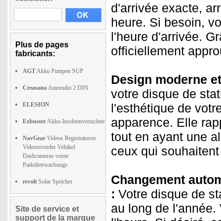
d'arrivée exacte, ar
heure. Si besoin, 
l'heure d'arrivée. G
Plus de pages
officiellement appro
fabricants:
AGT
Akku Pumpen SUP
Design moderne et
Creasono
Autoradio 2 DIN
votre disque de sta
ELESION
l'esthétique de vot
apparence. Elle rap
Exbuster
Akku-Insektenvernichter
tout en ayant une a
NavGear
Videos Registratoren
Videorecorder Vehikel
ceux qui souhaitent a
Dashcameras vorne
Parküberwachungs
Changement automat
revolt
Solar Speicher
:
Votre disque de sta
au long de l'année.
Site de service et
support de la marque