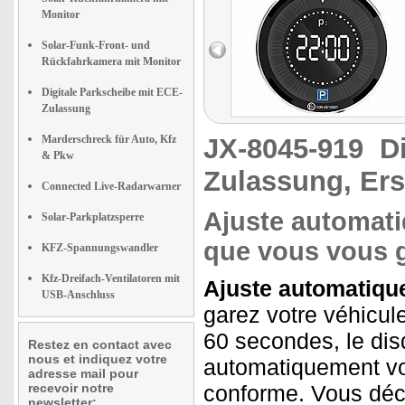
Monitor
Solar-Funk-Front- und
Rückfahrkamera mit Monitor
Digitale Parkscheibe mit ECE-
Zulassung
Marderschreck für Auto, Kfz
JX-8045-919
D
& Pkw
Zulassung, Ers
Connected Live-Radarwarner
Ajuste automati
Solar-Parkplatzsperre
que vous vous 
KFZ-Spannungswandler
Kfz-Dreifach-Ventilatoren mit
Ajuste automatique
USB-Anschluss
garez votre véhicule
60 secondes, le dis
Restez en contact avec
nous et indiquez votre
automatiquement vot
adresse mail pour
recevoir notre
conforme. Vous décid
newsletter: