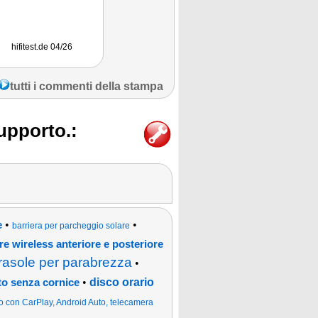
Fazit: "Die Lescars
Bewertung: "gu
Solar-Funk-HD-
Getestet wurde 
Rückfahrkamera PA-
720.slr ist eine einfach
zu installierende
hifitest.de 04/26
heise online 01/25
Auto Zeitung
Rückfahrkamera,
inklusive Parksensoren.
Die Einrichtung ist
schnell abgeschlossen
tutti i commenti della stampa
und der Nutzen ist hoch,
wenn im Fahrzeug noch
keine Kameras und
Sensoren verbaut sind."
supporto.:
•
•
e
barriera per parcheggio solare
re wireless anteriore e posteriore
rasole per parabrezza
•
•
disco orario
to senza cornice
o con CarPlay, Android Auto, telecamera