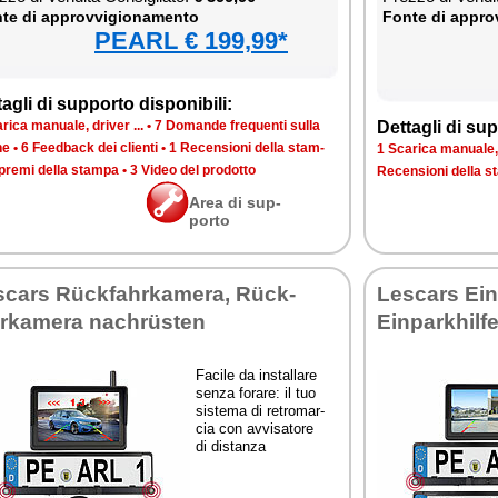
te di ap­prov­vi­gio­na­men­to
Fon­te di ap­prov
PEARL € 199,99*
ta­gli di sup­por­to di­spo­ni­bi­li:
ri­ca ma­nua­le, dri­ver ...
•
7 Do­man­de fre­quen­ti sul­la
Det­ta­gli di sup­
­ne
•
6 Feed­back dei clien­ti
•
1 Re­cen­sio­ni del­la stam­
1 Sca­ri­ca ma­nua­le, 
pre­mi del­la stam­pa
•
3 Vi­deo del pro­dot­to
Re­cen­sio­ni del­la 
Area di sup­
por­to
scars Rück­fahr­ka­me­ra, Rück­
Le­scars Ein­
r­ka­me­ra na­chrüsten
Ein­par­khil­
Fa­ci­le da in­stal­la­re
sen­za fo­ra­re: il tuo
si­ste­ma di re­tro­mar­
cia con av­vi­sa­to­re
di di­stan­za