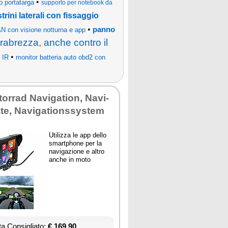
•
o portatarga
supporto per notebook da
trini laterali con fissaggio
•
panno
N con visione notturna e app
rabrezza, anche contro il
•
 IR
monitor batteria auto obd2 con
or­rad Na­vi­ga­tion, Na­vi­
te, Na­vi­ga­tions­sy­stem
Uti­liz­za le app del­lo
smart­pho­ne per la
na­vi­ga­zio­ne e al­tro
an­che in mo­to
ta Con­si­glia­to:
€ 169,90