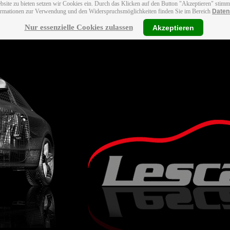
bsite zu bieten setzen wir Cookies ein. Durch das Klicken auf den Button "Akzeptieren" stim
ormationen zur Verwendung und den Widerspruchsmöglichkeiten finden Sie im Bereich
Daten
Nur essenzielle Cookies zulassen
Akzeptieren