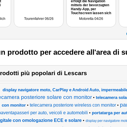
t
erfolgt die Navigation
i
mittels der bevorzugten
Handy-App, per
Touchscreen lassen sich
eingehende
lich
Tourenfahrer 06/26
Motoretta 04/26
Telefonanrufe oder die
gespeicherte Musik
verwalten ... Die
gestochen scharfe
Darstellung bleibt auch
bei prallem Sonnenlicht
bestens ablesbar,
gegebenenfalls ist die
un prodotto per accedere all'area di 
Helligkeit individuell
einstellbar. Das
erstaunliche Lescars-
Display gibt's für
mindestens ebenso
prodotti più popolari di Lescars
verblüffende 69,99
Euro."
display navigatore moto, CarPlay e Android Auto, impermeabil
ecamera posteriore solare con monitor
•
telecamera sola
pa
•
telecamera posteriore wireless con monitor
•
con monitor
aventapasseri per auto, veicoli e automobili
•
portatarga per au
igitale con omologazione ECE e solare
•
display per navigatore mot