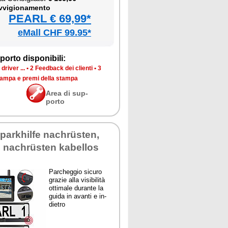
­vi­gio­na­men­to
PEARL € 69,99*
eMall CHF 99.95*
por­to di­spo­ni­bi­li:
dri­ver ...
•
2 Feed­back dei clien­ti
•
3
stam­pa e pre­mi del­la stam­pa
Area di sup­
por­to
par­khil­fe na­chrüsten,
fe na­chrüsten ka­bel­los
Par­cheg­gio si­cu­ro
gra­zie al­la vi­si­bi­li­tà
ot­ti­ma­le du­ran­te la
gui­da in avan­ti e in­
die­tro