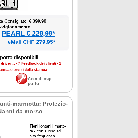
ta Con­si­glia­to:
€ 399,90
­vi­gio­na­men­to
PEARL € 229,99*
eMall CHF 279.95*
por­to di­spo­ni­bi­li:
dri­ver ...
•
7 Feed­back dei clien­ti
•
1
stam­pa e pre­mi del­la stam­pa
Area di sup­
por­to
o an­ti-mar­mot­ta: Pro­te­zio­
 dan­ni da mor­so
Tie­ni lon­ta­ni i mar­to­
re - con suo­no ad
al­ta fre­quen­za