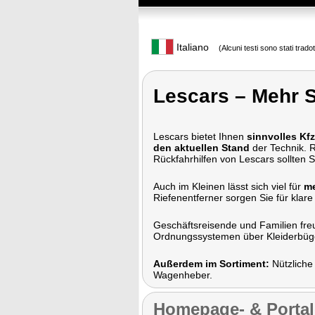
Italiano
(Alcuni testi sono stati trado
Lescars – Mehr Si
Lescars bietet Ihnen
sinnvolles Kf
den aktuellen Stand
der Technik. 
Rückfahrhilfen von Lescars sollten Si
Auch im Kleinen lässt sich viel für
me
Riefenentferner sorgen Sie für klar
Geschäftsreisende und Familien fre
Ordnungssystemen über Kleiderbügel
Außerdem im Sortiment:
Nützliche
Wagenheber.
Homepage- & Portale 