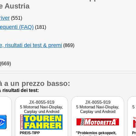
e Austria
iver
(551)
requenti (FAQ)
(181)
 risultati dei test & premi
(869)
(669)
tà a un prezzo basso:
risultati dei test:
JX-8055-919
JX-8055-919
5 Motorrad Navi-Display,
5 Motorrad Navi-Display,
5 
Carplay und Android
Carplay und Android
Auto
Auto
PREIS-TIPP
"Problemlos gekoppelt,
Pr