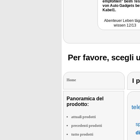
empfohlen" beim Tes
von Auto Gadgets be
Kabel1.
Abenteuer Leben täg
wissen 12/13
Per favore, scegli 
I 
Home
Panoramica del
prodotto:
tel
attuali prodotti
sp
precedenti prodotti
d
tutto prodotti