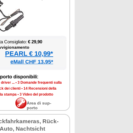
ta Con­si­glia­to:
€ 29,90
­vi­gio­na­men­to
PEARL € 10,99*
eMall CHF 13.95*
por­to di­spo­ni­bi­li:
dri­ver ...
•
3 Do­man­de fre­quen­ti sul­la
k dei clien­ti
•
14 Re­cen­sio­ni del­la
­la stam­pa
•
3 Vi­deo del pro­dot­to
Area di sup­
por­to
k­fahr­ka­me­ras, Rück­
Au­to, Na­ch­tsi­cht