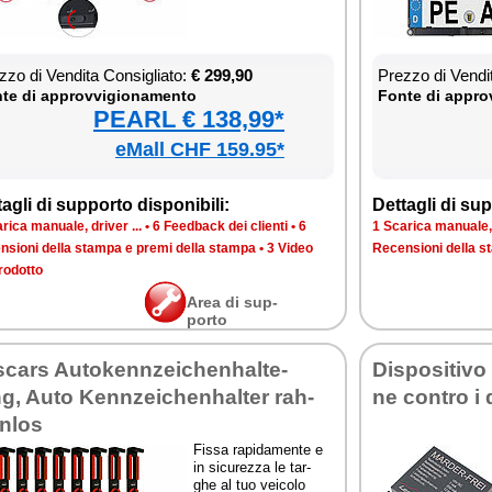
­zo di Ven­di­ta Con­si­glia­to:
€ 299,90
Prez­zo di Ven­di­
te di ap­prov­vi­gio­na­men­to
Fon­te di ap­prov
PEARL € 138,99*
eMall CHF 159.95*
ta­gli di sup­por­to di­spo­ni­bi­li:
Det­ta­gli di sup­
ri­ca ma­nua­le, dri­ver ...
•
6 Feed­back dei clien­ti
•
6
1 Sca­ri­ca ma­nua­le, 
n­sio­ni del­la stam­pa e pre­mi del­la stam­pa
•
3 Vi­deo
Re­cen­sio­ni del­la 
ro­dot­to
Area di sup­
por­to
scars Au­to­kenn­zei­che­n­hal­te­
Di­spo­si­ti­v
g, Au­to Kenn­zei­che­n­hal­ter rah­
ne con­tro i
n­los
Fis­sa ra­pi­da­men­te e
in si­cu­rez­za le tar­
ghe al tuo vei­co­lo