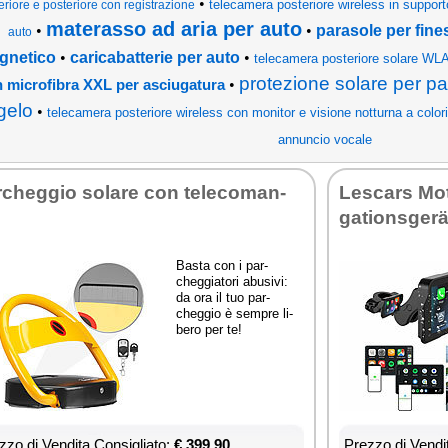
•
telecamera posteriore wireless in support
eriore e posteriore con registrazione
materasso ad aria per auto
•
•
parasole per fines
auto
gnetico
•
caricabatterie per auto
•
telecamera posteriore solare WLA
protezione solare per pa
•
n microfibra XXL per asciugatura
gelo
•
telecamera posteriore wireless con monitor e visione notturna a colori
annuncio vocale
­cheg­gio so­la­re con te­le­co­man­
Le­scars Mo­t
ga­tion­sgerä
Ba­sta con i par­
cheg­gia­to­ri abu­si­vi:
da ora il tuo par­
cheg­gio è sem­pre li­
be­ro per te!
­zo di Ven­di­ta Con­si­glia­to:
€ 399,90
Prez­zo di Ven­di­