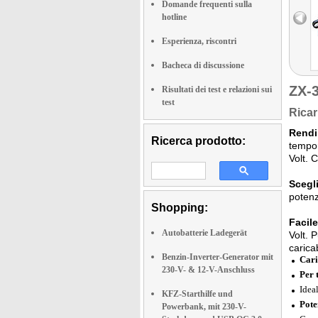
Domande frequenti sulla
hotline
Esperienza, riscontri
Bacheca di discussione
ZX-
Risultati dei test e relazioni sui
test
Ricar
Rendi
Ricerca prodotto:
tempor
Volt. 
Scegli
potenz
Shopping:
Facil
Autobatterie Ladegerät
Volt. 
carica
Benzin-Inverter-Generator mit
Cari
230-V- & 12-V-Anschluss
Per 
Idea
KFZ-Starthilfe und
Pote
Powerbank, mit 230-V-