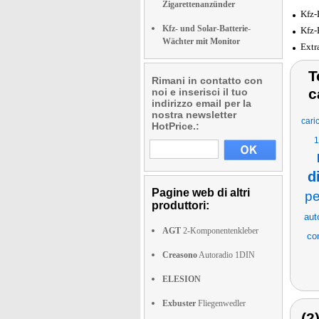
Zigarettenanzünder
Kfz-
Kfz- und Solar-Batterie-
Kfz-
Wächter mit Monitor
Extr
T
Rimani in contatto con
c
noi e inserisci il tuo
indirizzo email per la
nostra newsletter
cari
HotPrice.:
1
d
Pagine web di altri
pe
produttori:
aut
AGT
2-Komponentenkleber
co
Creasono
Autoradio 1DIN
ELESION
Exbuster
Fliegenwedler
(2