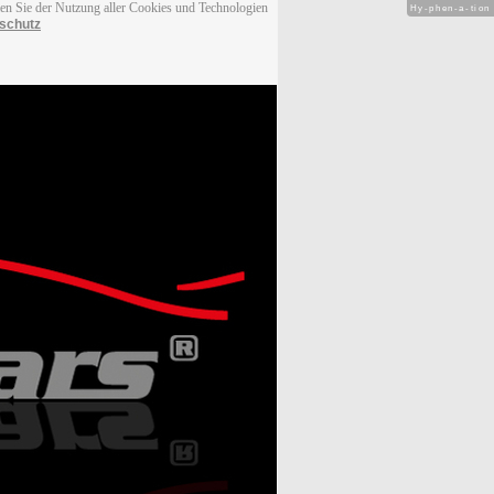
men Sie der Nutzung aller Cookies und Technologien
Hy-phen-a-tion
schutz