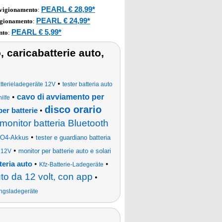
PEARL € 28,99*
vvigionamento
:
PEARL € 24,99*
igionamento
:
PEARL € 5,99*
nto
:
o, caricabatterie auto,
•
tterieladegeräte 12V
tester batteria auto
•
cavo di avviamento per
ilfe
disco orario
•
er batterie
 monitor batteria Bluetooth
•
ePO4-Akkus
tester e guardiano batteria
•
monitor per batterie auto e solari
 12V
•
•
teria auto
Kfz-Batterie-Ladegeräte
uto da 12 volt, con app
•
ungsladegeräte