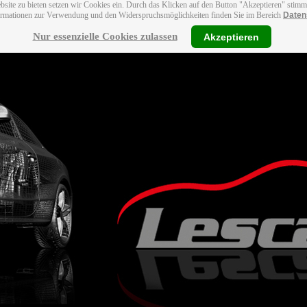
bsite zu bieten setzen wir Cookies ein. Durch das Klicken auf den Button "Akzeptieren" stim
ormationen zur Verwendung und den Widerspruchsmöglichkeiten finden Sie im Bereich
Daten
Nur essenzielle Cookies zulassen
Akzeptieren