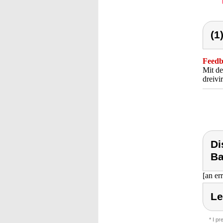
(1
Feedba
Mit de
dreivi
Di
Ba
[an er
Le
* I p