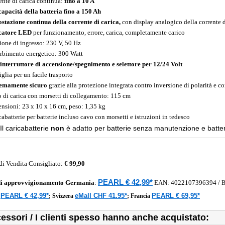
ente di carica continua:
fino a 10 A
capacità della batteria fino a 150 Ah
stazione continua della corrente di carica,
con display analogico della corrente d
catore LED
per funzionamento, errore, carica, completamente carico
ione di ingresso: 230 V, 50 Hz
rbimento energetico: 300 Watt
interruttore di accensione/spegnimento e selettore per 12/24 Volt
glia per un facile trasporto
emamente sicuro
grazie alla protezione integrata contro inversione di polarità e co
 di carica con morsetti di collegamento: 115 cm
nsioni: 23 x 10 x 16 cm, peso: 1,35 kg
cabatterie per batterie incluso cavo con morsetti e istruzioni in tedesco
Il caricabatterie
non
è adatto per batterie senza manutenzione e batteri
di Vendita Consigliato:
€ 99,90
PEARL € 42,99*
di approvvigionamento
Germania
:
EAN:
4022107396394
/
PEARL € 42,99*
eMall CHF 41.95*
PEARL € 69,95*
a
;
Svizzera
;
Francia
essori / I clienti spesso hanno anche acquistato: