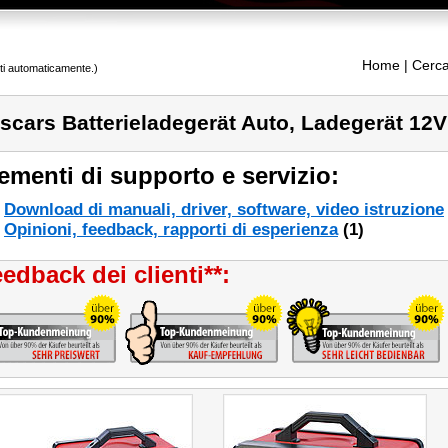
Home
| Cerca
tti automaticamente.)
scars Batterieladegerät Auto, Ladegerät 12V
ementi di supporto e servizio:
Download di manuali, driver, software, video istruzione
Opinioni, feedback, rapporti di esperienza
(1)
edback dei clienti**: