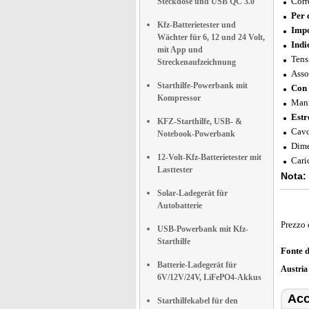
Corr
Steckdose und USB QC 3.0
Per 
Kfz-Batterietester und
Impo
Wächter für 6, 12 und 24 Volt,
Indi
mit App und
Tens
Streckenaufzeichnung
Asso
Starthilfe-Powerbank mit
Con 
Kompressor
Mani
Estr
KFZ-Starthilfe, USB- &
Cavo
Notebook-Powerbank
Dime
12-Volt-Kfz-Batterietester mit
Cari
Lasttester
Nota:
Solar-Ladegerät für
Autobatterie
Prezzo 
USB-Powerbank mit Kfz-
Starthilfe
Fonte 
Batterie-Ladegerät für
Austri
6V/12V/24V, LiFePO4-Akkus
Acc
Starthilfekabel für den