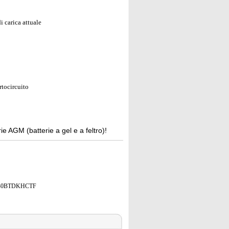
i carica attuale
rtocircuito
e AGM (batterie a gel e a feltro)!
B0BTDKHCTF