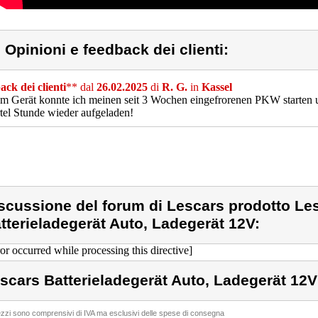
) Opinioni e feedback dei clienti:
ck dei clienti
** dal
26.02.2025
di
R. G.
in
Kassel
m Gerät konnte ich meinen seit 3 Wochen eingefrorenen PKW starten un
rtel Stunde wieder aufgeladen!
scussione del forum di Lescars prodotto Le
tterieladegerät Auto, Ladegerät 12V:
ror occurred while processing this directive]
scars Batterieladegerät Auto, Ladegerät 12V
rezzi sono comprensivi di IVA ma esclusivi delle spese di consegna