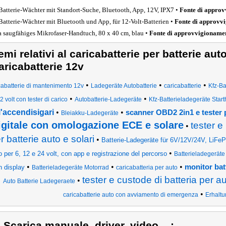
Batterie-Wächter mit Standort-Suche, Bluetooth, App, 12V, IPX7 •
Fonte di appro
Batterie-Wächter mit Bluetooth und App, für 12-Volt-Batterien •
Fonte di approvv
a saugfähiges Mikrofaser-Handtuch, 80 x 40 cm, blau •
Fonte di approvvigioname
emi relativi al caricabatterie per batterie aut
aricabatterie 12v
•
•
•
cabatterie di mantenimento 12v
Ladegeräte Autobatterie
caricabatterie
Kfz-Ba
•
•
2 volt con tester di carico
Autobatterie-Ladegeräte
Kfz-Batterieladegeräte Starth
l'accendisigari
•
•
scanner OBD2 2in1 e tester p
Bleiakku-Ladegeräte
igitale con omologazione ECE e solare
tester e
•
r batterie auto e solari
•
Batterie-Ladegeräte für 6V/12V/24V, LiF
•
o per 6, 12 e 24 volt, con app e registrazione del percorso
Batterieladegeräte
•
•
•
monitor bat
n display
Batterieladegeräte Motorrad
caricabatteria per auto
tester e custode di batteria per a
•
Auto Batterie Ladegeraete
•
caricabatterie auto con avviamento di emergenza
Erhalt
) Scarica manuale, driver, video ...: