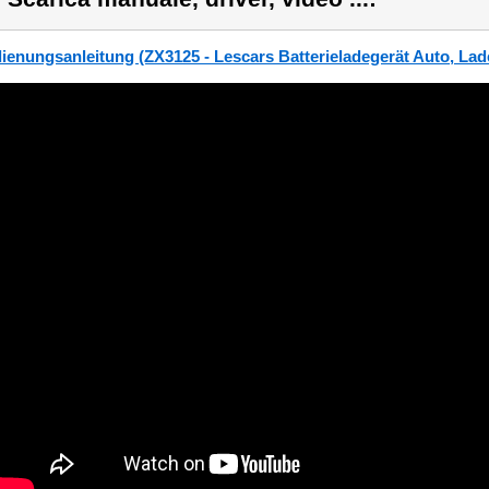
ienungsanleitung (ZX3125 - Lescars Batterieladegerät Auto, Lad