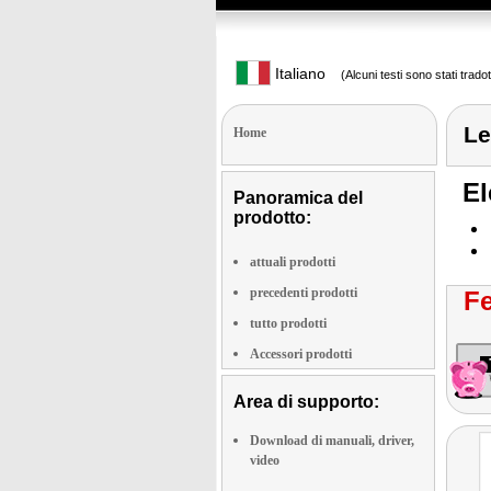
Italiano
(Alcuni testi sono stati trado
Le
Home
El
Panoramica del
prodotto:
attuali prodotti
precedenti prodotti
Fe
tutto prodotti
Accessori prodotti
Area di supporto:
Download di manuali, driver,
video