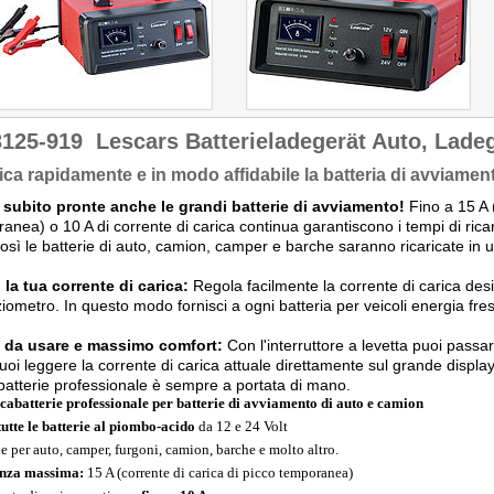
3125-919
Lescars Batterieladegerät Auto, Lade
ica rapidamente e in modo affidabile la batteria di avviament
 subito pronte anche le grandi batterie di avviamento!
Fino a 15 A (
anea) o 10 A di corrente di carica continua garantiscono i tempi di ricar
Così le batterie di auto, camion, camper e barche saranno ricaricate in u
 la tua corrente di carica:
Regola facilmente la corrente di carica desi
iometro. In questo modo fornisci a ogni batteria per veicoli energia fre
e da usare e massimo comfort:
Con l'interruttore a levetta puoi passa
Puoi leggere la corrente di carica attuale direttamente sul grande display
batterie professionale è sempre a portata di mano.
cabatterie professionale per batterie di avviamento di auto e camion
tutte le batterie al piombo-acido
da 12 e 24 Volt
le per auto, camper, furgoni, camion, barche e molto altro.
nza massima:
15 A (corrente di carica di picco temporanea)