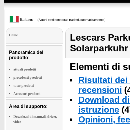
Italiano
(Alcuni testi sono stati tradotti automaticamente.)
Lescars Park
Home
Solarparkuhr
Panoramica del
prodotto:
Elementi di s
attuali prodotti
Risultati dei
precedenti prodotti
tutto prodotti
recensioni
(
Accessori prodotti
Download di 
Area di supporto:
istruzione
(4
Download di manuali, driver,
Opinioni, fe
video