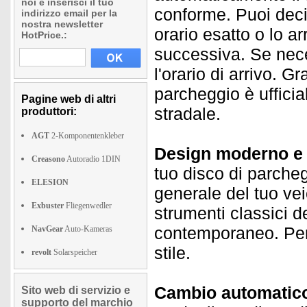
noi e inserisci il tuo
conforme. Puoi decid
indirizzo email per la
nostra newsletter
orario esatto o lo a
HotPrice.:
successiva. Se nec
l'orario di arrivo. G
parcheggio è ufficia
Pagine web di altri
stradale.
produttori:
AGT
2-Komponentenkleber
Design moderno e 
Creasono
Autoradio 1DIN
tuo disco di parcheg
ELESION
generale del tuo vei
Exbuster
Fliegenwedler
strumenti classici 
contemporaneo. Perf
NavGear
Auto-Kameras
stile.
revolt
Solarspeicher
Cambio automatico 
Sito web di servizio e
supporto del marchio