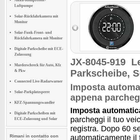
Akku-Kompressor-
Luftpumpe
Solar-Rückfahrkamera mit
Monitor
Solar-Funk-Front- und
Rückfahrkamera mit Monitor
Digitale Parkscheibe mit ECE-
Zulassung
JX-8045-919
L
Marderschreck für Auto, Kfz
Parkscheibe, S
& Pkw
Connected Live-Radarwarner
Imposta automat
Solar-Parkplatzsperre
appena parcheg
KFZ-Spannungswandler
Imposta automatica
Digitale Parkscheiben mit
parcheggi il tuo veic
ECE-Zulassung und Solar
registra. Dopo 60 s
automaticamente il t
Rimani in contatto con