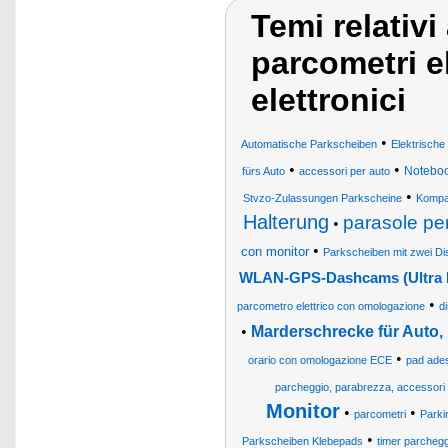
Temi relativi
parcometri el
elettronici
•
Automatische Parkscheiben
Elektrische
•
•
Noteboo
fürs Auto
accessori per auto
•
Stvzo-Zulassungen Parkscheine
Kompa
Halterung
parasole per
•
•
con monitor
Parkscheiben mit zwei Di
WLAN-GPS-Dashcams (Ultra H
•
parcometro elettrico con omologazione
d
•
Marderschrecke für Auto,
•
orario con omologazione ECE
pad ades
parcheggio, parabrezza, accessori 
Monitor
•
•
parcometri
Parki
•
Parkscheiben Klebepads
timer parchegg