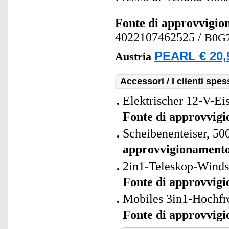
Fonte di approvvigi
4022107462525
/
B0G
PEARL € 20,
Austria
Accessori / I clienti sp
Elektrischer 12-V-Eis
Fonte di approvvig
Scheibenenteiser, 50
approvvigionament
2in1-Teleskop-Windsc
Fonte di approvvig
Mobiles 3in1-Hochfr
Fonte di approvvig