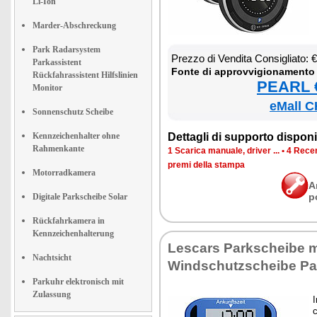
Li-Ion
Marder-Abschreckung
Park Radarsystem
Prez­zo di Ven­di­ta Con­si­glia­to:
Parkassistent
Fon­te di ap­prov­vi­gio­na­men­to
Rückfahrassistent Hilfslinien
PEARL €
Monitor
eMall C
Sonnenschutz Scheibe
Kennzeichenhalter ohne
Det­ta­gli di sup­por­to di­spo­ni­b
Rahmenkante
1 Sca­ri­ca ma­nua­le, dri­ver ...
•
4 Re­cen
pre­mi del­la stam­pa
Motorradkamera
A
p
Digitale Parkscheibe Solar
Rückfahrkamera in
Kennzeichenhalterung
Le­scars Park­schei­be m
Nachtsicht
Wind­schu­tzschei­be Pa
Parkuhr elektronisch mit
Zulassung
I
c