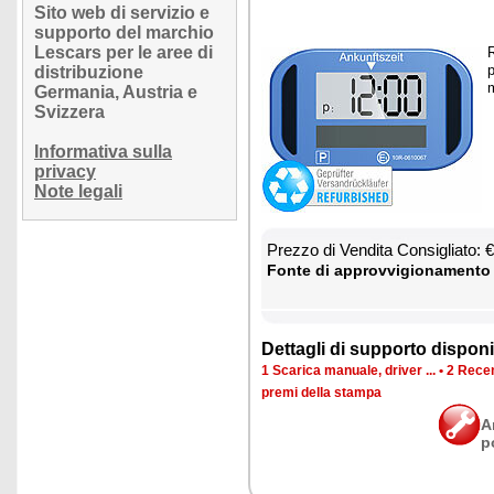
Sito web di servizio e
supporto del marchio
Lescars per le aree di
R
p
distribuzione
m
Germania, Austria e
Svizzera
Informativa sulla
privacy
Note legali
Prez­zo di Ven­di­ta Con­si­glia­to:
Fon­te di ap­prov­vi­gio­na­men­to
Det­ta­gli di sup­por­to di­spo­ni­b
1 Sca­ri­ca ma­nua­le, dri­ver ...
•
2 Re­cen
pre­mi del­la stam­pa
A
p