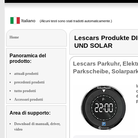
Italiano
(Alcuni testi sono stati tradotti automaticamente.)
Lescars Produkte 
Home
UND SOLAR
Panoramica del
prodotto:
Le­scars Par­kuhr, Elek­t
Park­schei­be, So­lar­par
attuali prodotti
precedenti prodotti
I
tutto prodotti
c
d
Accessori prodotti
p
Area di supporto:
Download di manuali, driver,
video