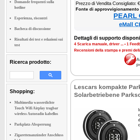
Domande frequenti sulla
Prez­zo di Ven­di­ta Con­si­glia­to:
hotline
Fon­te di ap­prov­vi­gio­na­men­to
PEARL €
Esperienza, riscontri
eMall C
Bacheca di discussione
Det­ta­gli di sup­por­to di­spo­ni­b
Risultati dei test e relazioni sui
4 Sca­ri­ca ma­nua­le, dri­ver ...
•
1 Feed­b
test
Re­cen­sio­ni del­la stam­pa e pre­mi del
A
Ricerca prodotto:
p
Le­scars kom­pak­te Park
Shopping:
So­lar­be­trie­be­ne Park­
Multimedia wasserdichte
Touch Wifi Airplay tragbar
I
wireless Autoradio kabellos
c
d
Parkplatz-Absperrung
c
Zigarettenanzünder Anschluss