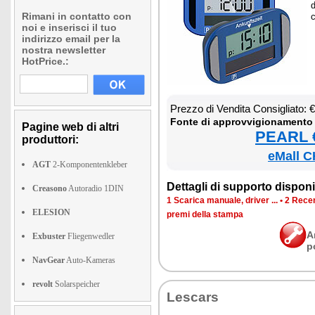
d
Rimani in contatto con
c
noi e inserisci il tuo
indirizzo email per la
nostra newsletter
HotPrice.:
Prez­zo di Ven­di­ta Con­si­glia­to:
Fon­te di ap­prov­vi­gio­na­men­to
Pagine web di altri
PEARL €
produttori:
eMall C
AGT
2-Komponentenkleber
Det­ta­gli di sup­por­to di­spo­ni­b
Creasono
Autoradio 1DIN
1 Sca­ri­ca ma­nua­le, dri­ver ...
•
2 Re­cen
ELESION
pre­mi del­la stam­pa
A
Exbuster
Fliegenwedler
p
NavGear
Auto-Kameras
revolt
Solarspeicher
Le­scars