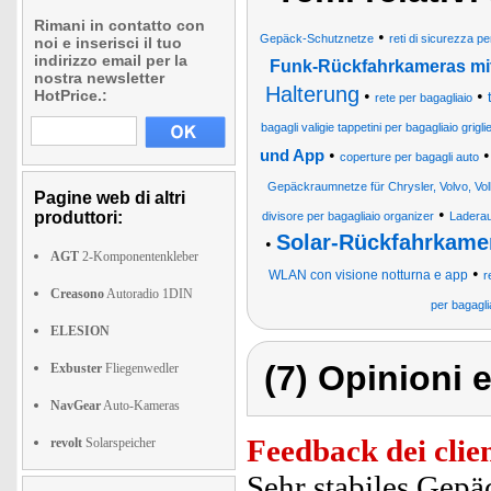
Rimani in contatto con
•
Gepäck-Schutznetze
reti di sicurezza pe
noi e inserisci il tuo
indirizzo email per la
Funk-Rückfahrkameras mi
nostra newsletter
Halterung
HotPrice.:
•
•
rete per bagagliaio
bagagli valigie tappetini per bagagliaio grig
•
und App
coperture per bagagli auto
Gepäckraumnetze für Chrysler, Volvo, V
Pagine web di altri
•
produttori:
divisore per bagagliaio organizer
Ladera
Solar-Rückfahrkamer
•
AGT
2-Komponentenkleber
•
WLAN con visione notturna e app
r
Creasono
Autoradio 1DIN
per bagagli
ELESION
(7) Opinioni e
Exbuster
Fliegenwedler
NavGear
Auto-Kameras
Feedback dei clien
revolt
Solarspeicher
Sehr stabiles Gepä