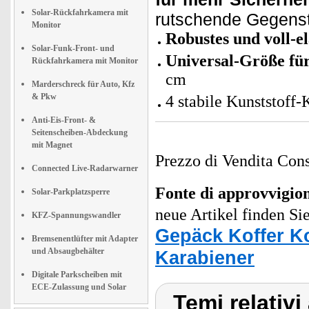
Solar-Rückfahrkamera mit
rutschende Gegens
Monitor
Robustes und voll-e
Solar-Funk-Front- und
Universal-Größe fü
Rückfahrkamera mit Monitor
cm
Marderschreck für Auto, Kfz
& Pkw
4 stabile Kunststoff
Anti-Eis-Front- &
Seitenscheiben-Abdeckung
mit Magnet
Prezzo di Vendita Cons
Connected Live-Radarwarner
Fonte di approvvigi
Solar-Parkplatzsperre
neue Artikel finden Si
KFZ-Spannungswandler
Gepäck Koffer K
Bremsenentlüfter mit Adapter
und Absaugbehälter
Karabiener
Digitale Parkscheiben mit
ECE-Zulassung und Solar
Temi relativ