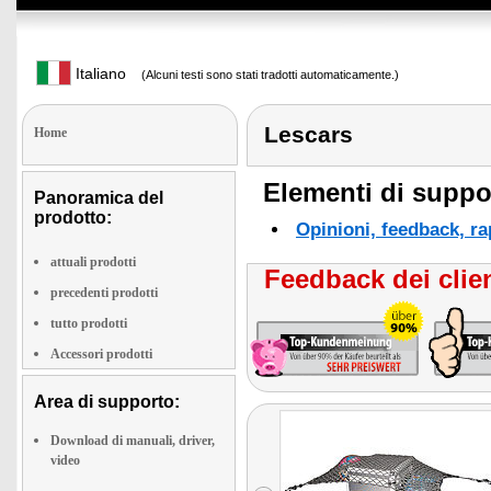
Italiano
(Alcuni testi sono stati tradotti automaticamente.)
Lescars
Home
Elementi di suppor
Panoramica del
prodotto:
Opinioni, feedback, ra
attuali prodotti
Feedback dei clien
precedenti prodotti
tutto prodotti
Accessori prodotti
Area di supporto:
Download di manuali, driver,
video