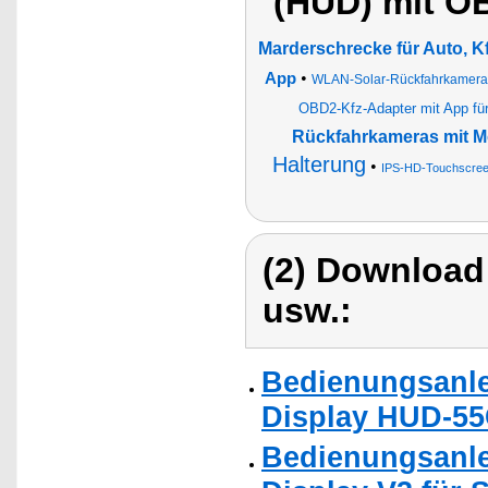
(HUD) mit O
Marderschrecke für Auto, K
•
App
WLAN-Solar-Rückfahrkamera 
OBD2-Kfz-Adapter mit App für
Rückfahrkameras mit M
Halterung
•
IPS-HD-Touchscreen
(2) Download
usw.:
Bedienungsanle
Display HUD-55
Bedienungsanle