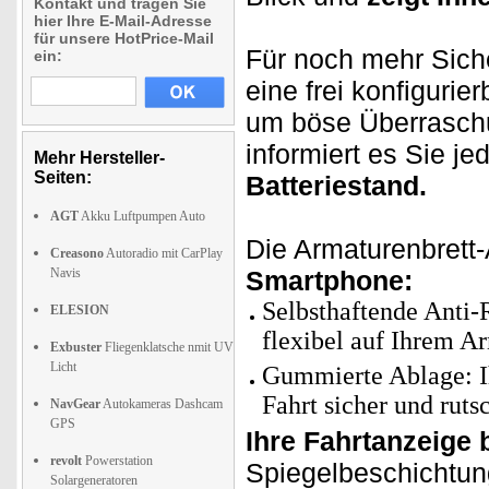
Kontakt und tragen Sie
hier Ihre E-Mail-Adresse
für unsere HotPrice-Mail
Für noch mehr Sich
ein:
eine frei konfigurie
um böse Überrasch
informiert es Sie je
Mehr Hersteller-
Seiten:
Batteriestand.
AGT
Akku Luftpumpen Auto
Die Armaturenbrett-
Creasono
Autoradio mit CarPlay
Navis
Smartphone:
Selbsthaftende Anti-
ELESION
flexibel auf Ihrem A
Exbuster
Fliegenklatsche nmit UV
Licht
Gummierte Ablage: I
Fahrt sicher und rutsc
NavGear
Autokameras Dashcam
GPS
Ihre Fahrtanzeige 
revolt
Powerstation
Spiegelbeschichtung 
Solargeneratoren