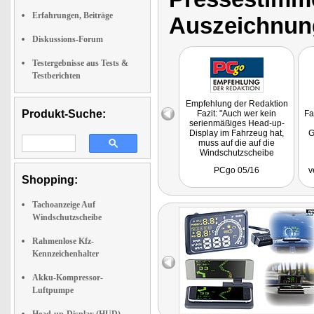
Erfahrungen, Beiträge
Auszeichnun
Diskussions-Forum
Testergebnisse aus Tests &
Testberichten
Empfehlung der Redaktion
Produkt-Suche:
Fazit: "Auch wer kein
Fa
serienmäßiges Head-up-
Display im Fahrzeug hat,
G
muss auf die auf die
Windschutzscheibe
projizierten Infos nicht
PCgo 05/16
v
verzichten."
Shopping:
Getestet wurde PX-1803.
Tachoanzeige Auf
Windschutzscheibe
Rahmenlose Kfz-
Kennzeichenhalter
Akku-Kompressor-
Luftpumpe