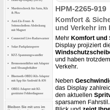
Head-up-Display (HUD)
HPM-2265-91
Marderschreck für Auto, Kfz
& Pkw
Komfort & Siche
Anti-Eis-Front- &
Seitenscheiben-Abdeckung
und Verkehr im 
mit Magnet
Mehr
Komfort und 
Connected Live-Radarwarner
Display projiziert 
Solar-Parkplatzsperre
Windschutzscheib
KFZ-Spannungswandler
und haben trotzde
Bremsenentlüfter mit Adapter
Verkehr.
und Absaugbehälter
Bluetooth-OBD2-Kfz-Adapter
Neben
Geschwindi
mit App für Android & iOS
das Display zahlrei
OBD2-Adapter mit KI-
den aktuellen
Sprit
gestützter Fehlerdiagnose
sparsamen Fahrstil.
Bleiben Sie mit uns im
Blick und
zeigt Ihn