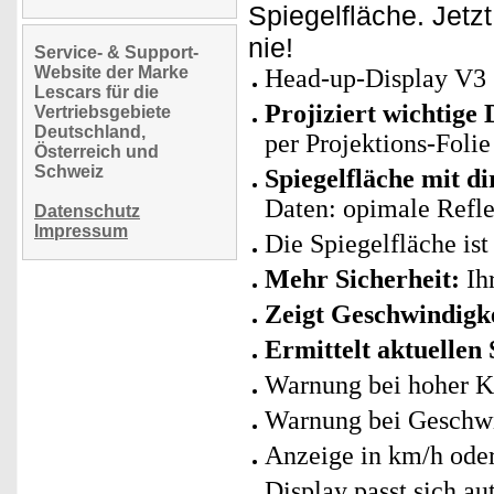
Spiegelfläche. Jetz
nie!
Service- & Support-
Website der Marke
Head-up-Display V3 (
Lescars für die
Projiziert wichtige 
Vertriebsgebiete
Deutschland,
per Projektions-Foli
Österreich und
Schweiz
Spiegelfläche mit d
Daten: opimale Refle
Datenschutz
Impressum
Die Spiegelfläche ist
Mehr Sicherheit:
Ihr
Zeigt Geschwindigk
Ermittelt aktuellen
Warnung bei hoher K
Warnung bei Geschwi
Anzeige in km/h ode
Display passt sich au