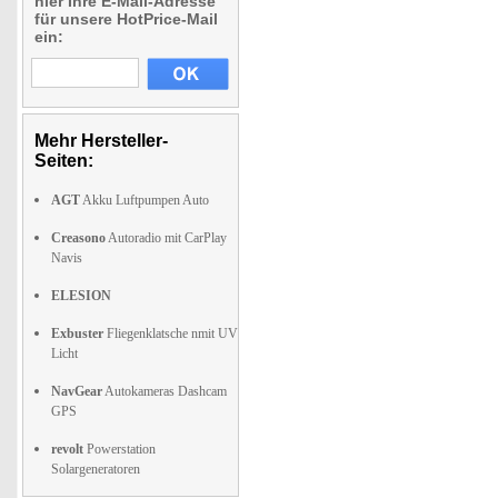
hier Ihre E-Mail-Adresse
für unsere HotPrice-Mail
ein:
Mehr Hersteller-
Seiten:
AGT
Akku Luftpumpen Auto
Creasono
Autoradio mit CarPlay
Navis
ELESION
Exbuster
Fliegenklatsche nmit UV
Licht
NavGear
Autokameras Dashcam
GPS
revolt
Powerstation
Solargeneratoren