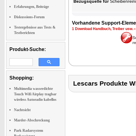
Be­zugs­quel­le für
Schei­ben­rei­ni
Erfahrungen, Beiträge
Diskussions-Forum
Vor­han­de­ne Sup­port-Ele­me
Testergebnisse aus Tests &
1 Down­load Hand­buch, Trei­ber usw.
Testberichten
S
r
Produkt-Suche:
Shopping:
Lescars Produkte
Multimedia wasserdichte
Touch Wifi Airplay tragbar
wireless Autoradio kabellos
Nachtsicht
Marder-Abschreckung
Park Radarsystem