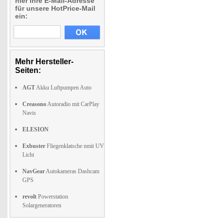
hier Ihre E-Mail-Adresse
für unsere HotPrice-Mail
ein:
Mehr Hersteller-
Seiten:
AGT
Akku Luftpumpen Auto
Creasono
Autoradio mit CarPlay
Navis
ELESION
Exbuster
Fliegenklatsche nmit UV
Licht
NavGear
Autokameras Dashcam
GPS
revolt
Powerstation
Solargeneratoren