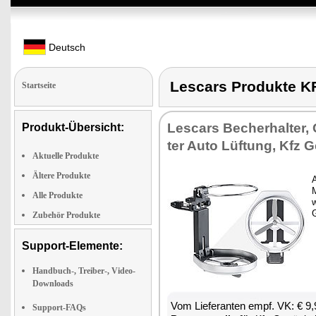
Deutsch
Lescars Produkte
Startseite
Les­cars Be­cher­hal­ter, 
Produkt-Übersicht:
ter Au­to Lüf­tung, Kfz Ge
Aktuelle Produkte
Ältere Produkte
A
M
Alle Produkte
w
G
Zubehör Produkte
Support-Elemente:
Handbuch-, Treiber-, Video-
Downloads
Vom Lie­fe­ran­ten empf. VK: € 9
Support-FAQs