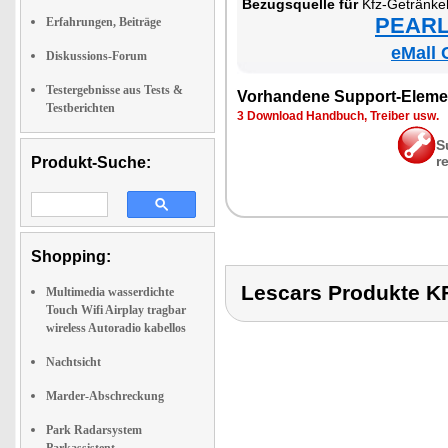
Be­zugs­quel­le für
Kfz-Ge­trän­ke­hal­te
PEARL 
Erfahrungen, Beiträge
eMall 
Diskussions-Forum
Testergebnisse aus Tests &
Vor­han­de­ne Sup­port-Ele­me
Testberichten
3 Down­load Hand­buch, Trei­ber usw.
S
r
Produkt-Suche:
Shopping:
Lescars Produkte
Multimedia wasserdichte
Touch Wifi Airplay tragbar
wireless Autoradio kabellos
Nachtsicht
Marder-Abschreckung
Park Radarsystem