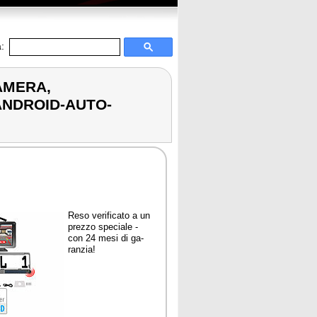
:
AMERA,
ANDROID-AUTO-
Re­so ve­ri­fi­ca­to a un
prez­zo spe­cia­le -
con 24 me­si di ga­
ran­zia!