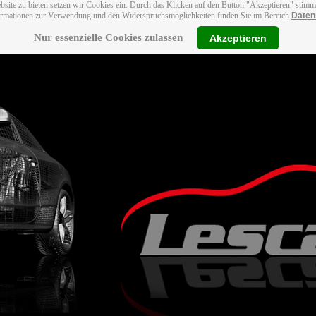
bsite zu bieten setzen wir Cookies ein. Durch das Klicken auf den Button "Akzeptieren" stim
ormationen zur Verwendung und den Widerspruchsmöglichkeiten finden Sie im Bereich
Daten
Nur essenzielle Cookies zulassen
Akzeptieren