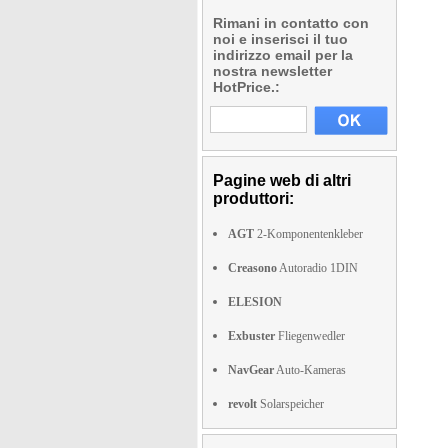
Rimani in contatto con
noi e inserisci il tuo
indirizzo email per la
nostra newsletter
HotPrice.:
Pagine web di altri
produttori:
AGT
2-Komponentenkleber
Creasono
Autoradio 1DIN
ELESION
Exbuster
Fliegenwedler
NavGear
Auto-Kameras
revolt
Solarspeicher