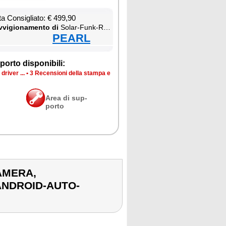
ta Con­si­glia­to: € 499,90
­vi­gio­na­men­to di
So­lar-Funk-Rück­fahr­ka­me­ra, Ab­stand­swar­ner, Mo­ni­tor, Car­Play- & An­droid-Au­to-kom­pa­ti­bel, Blue­too­th
PEARL
por­to di­spo­ni­bi­li:
dri­ver ...
•
3 Re­cen­sio­ni del­la stam­pa e
Area di sup­
por­to
AMERA,
ANDROID-AUTO-