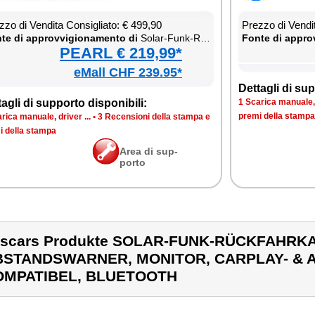
­zo di Ven­di­ta Con­si­glia­to: € 499,90
Prez­zo di Ven­di­
te di ap­prov­vi­gio­na­men­to di
So­lar-Funk-Rück­fahr­ka­me­ra, Ab­stand­swar­ner, Mo­ni­tor, Car­Play- & An­droid-Au­to-kom­pa­ti­bel, Blue­too­th
Fon­te di ap­prov
PEARL € 219,99*
eMall CHF 239.95*
Det­ta­gli di sup­
ta­gli di sup­por­to di­spo­ni­bi­li:
1 Sca­ri­ca ma­nua­le, 
pre­mi del­la stam­pa
ri­ca ma­nua­le, dri­ver ...
•
3 Re­cen­sio­ni del­la stam­pa e
i del­la stam­pa
Area di sup­
por­to
escars Produkte SOLAR-FUNK-RÜCKFAHRK
BSTANDSWARNER, MONITOR, CARPLAY- & 
OMPATIBEL, BLUETOOTH