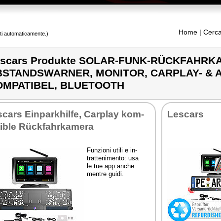
Home
| Cerca
tti automaticamente.)
escars Produkte SOLAR-FUNK-RÜCKFAHRK
BSTANDSWARNER, MONITOR, CARPLAY- & 
OMPATIBEL, BLUETOOTH
scars Ein­par­khil­fe, Car­play kom­
Le­scars
ti­ble Rück­fahr­ka­me­ra
Fun­zio­ni uti­li e in­
trat­te­ni­men­to: usa
le tue app an­che
men­tre gui­di.