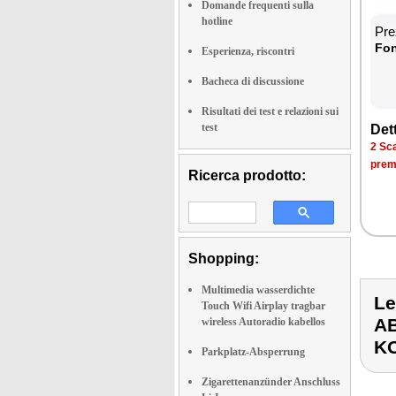
Domande frequenti sulla
hotline
Prez
Fon­
Esperienza, riscontri
Bacheca di discussione
Risultati dei test e relazioni sui
test
Det­
2 Sca­
pre­m
Ricerca prodotto:
Shopping:
Multimedia wasserdichte
L
Touch Wifi Airplay tragbar
A
wireless Autoradio kabellos
K
Parkplatz-Absperrung
Zigarettenanzünder Anschluss