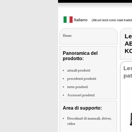
Italiano
(Alcuni testi sono stati trado
L
Home
A
K
Panoramica del
prodotto:
Le­
attuali prodotti
pa­
precedenti prodotti
tutto prodotti
Accessori prodotti
Area di supporto:
Download di manuali, driver,
video