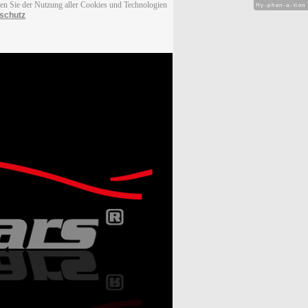
men Sie der Nutzung aller Cookies und Technologien
Hy-phen-a-tion
schutz