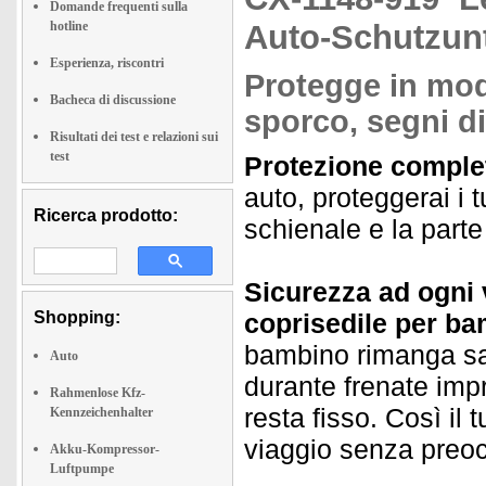
Domande frequenti sulla
hotline
Auto-Schutzun
Esperienza, riscontri
Protegge in modo
Bacheca di discussione
sporco, segni di
Risultati dei test e relazioni sui
test
Protezione completa
auto, proteggerai i 
Ricerca prodotto:
schienale e la parte
Sicurezza ad ogni v
Shopping:
coprisedile per ba
bambino rimanga sa
Auto
durante frenate impr
Rahmenlose Kfz-
resta fisso. Così il 
Kennzeichenhalter
viaggio senza preo
Akku-Kompressor-
Luftpumpe