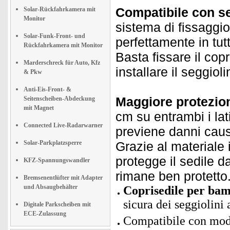
Compatibile con se
Solar-Rückfahrkamera mit
Monitor
sistema di fissaggio
Solar-Funk-Front- und
perfettamente in tut
Rückfahrkamera mit Monitor
Basta fissare il copr
Marderschreck für Auto, Kfz
installare il seggiol
& Pkw
Anti-Eis-Front- &
Maggiore protezion
Seitenscheiben-Abdeckung
mit Magnet
cm su entrambi i lat
Connected Live-Radarwarner
previene danni causa
Solar-Parkplatzsperre
Grazie al materiale 
protegge il sedile da
KFZ-Spannungswandler
rimane ben protetto
Bremsenentlüfter mit Adapter
und Absaugbehälter
Coprisedile per bam
sicura dei seggiolini 
Digitale Parkscheiben mit
ECE-Zulassung
Compatibile con mode