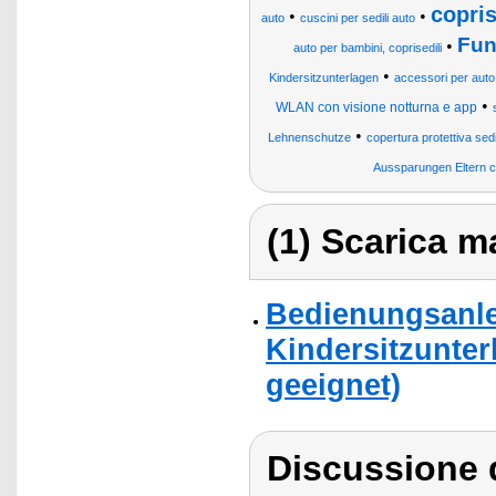
copris
•
•
auto
cuscini per sedili auto
Fun
•
auto per bambini, coprisedili
•
Kindersitzunterlagen
accessori per auto
•
WLAN con visione notturna e app
•
Lehnenschutze
copertura protettiva sed
Aussparungen Eltern c
(1) Scarica ma
Bedienungsanle
Kindersitzunter
geeignet)
Discussione 