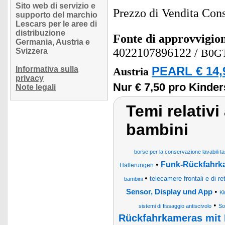
Sito web di servizio e
Prezzo di Vendita Cons
supporto del marchio
Lescars per le aree di
distribuzione
Fonte di approvvigi
Germania, Austria e
4022107896122
/
Svizzera
B0G
Informativa sulla
PEARL € 14,
Austria
privacy
Nur € 7,50 pro Kinder
Note legali
Temi relativi
bambini
borse per la conservazione lavabili tas
•
Funk-Rückfahrka
Halterungen
•
telecamere frontali e di r
bambini
•
Sensor, Display und App
Ki
•
sistemi di fissaggio antiscivolo
So
Rückfahrkameras mit 