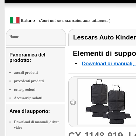
Italiano
(Alcuni testi sono stati tradotti automaticamente.)
Lescars Auto Kinder
Home
Elementi di suppor
Panoramica del
prodotto:
Download di manuali, d
attuali prodotti
precedenti prodotti
tutto prodotti
Accessori prodotti
Area di supporto:
Download di manuali, driver,
video
CX-1148-919
L