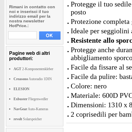
Protegge il tuo sedil
Rimani in contatto con
posto
noi e inserisci il tuo
indirizzo email per la
Protezione completa g
nostra newsletter
HotPrice.:
Ideale per seggiolini 
Resistente allo spor
Protegge anche durante
Pagine web di altri
abbigliamento sporco,
produttori:
Facile da fissare al s
AGT
2-Komponentenkleber
Facile da pulire: bast
Creasono
Autoradio 1DIN
Colore: nero
ELESION
Materiale: 600D PV
Exbuster
Fliegenwedler
Dimensioni: 1310 x 
NavGear
Auto-Kameras
2 coprisedili per bamb
revolt
Solarspeicher