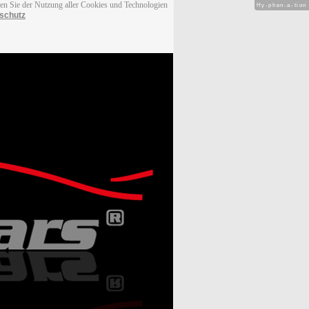
men Sie der Nutzung aller Cookies und Technologien
Hy-phen-a-tion
schutz