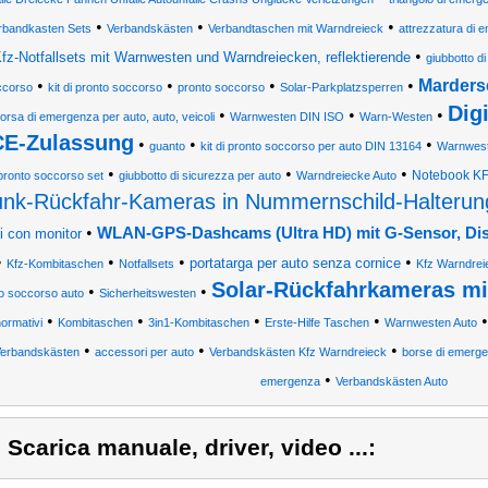
•
•
•
rbandkasten Sets
Verbandskästen
Verbandtaschen mit Warndreieck
attrezzatura di 
•
fz-Notfallsets mit Warnwesten und Warndreiecken, reflektierende
giubbotto d
•
•
•
•
Mardersc
ccorso
kit di pronto soccorso
pronto soccorso
Solar-Parkplatzsperren
Dig
•
•
•
orsa di emergenza per auto, auto, veicoli
Warnwesten DIN ISO
Warn-Westen
E-Zulassung
•
•
•
guanto
kit di pronto soccorso per auto DIN 13164
Warnweste
•
•
•
Notebook KF
pronto soccorso set
giubbotto di sicurezza per auto
Warndreiecke Auto
nk-Rückfahr-Kameras in Nummernschild-Halterun
•
WLAN-GPS-Dashcams (Ultra HD) mit G-Sensor, Dis
ri con monitor
•
•
•
•
portatarga per auto senza cornice
Kfz-Kombitaschen
Notfallsets
Kfz Warndrei
Solar-Rückfahrkameras mi
•
•
o soccorso auto
Sicherheitswesten
•
•
•
•
ormativi
Kombitaschen
3in1-Kombitaschen
Erste-Hilfe Taschen
Warnwesten Auto
•
•
•
erbandskästen
accessori per auto
Verbandskästen Kfz Warndreieck
borse di emerge
•
emergenza
Verbandskästen Auto
) Scarica manuale, driver, video ...: