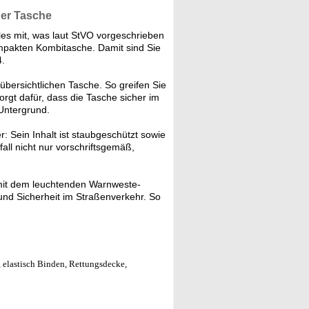
ner Tasche
les mit, was laut StVO vorgeschrieben
ompakten Kombitasche. Damit sind Sie
4.
, übersichtlichen Tasche. So greifen Sie
sorgt dafür, dass die Tasche sicher im
Untergrund.
: Sein Inhalt ist staubgeschützt sowie
all nicht nur vorschriftsgemäß,
 mit dem leuchtenden Warnweste-
und Sicherheit im Straßenverkehr. So
 elastisch Binden, Rettungsdecke,