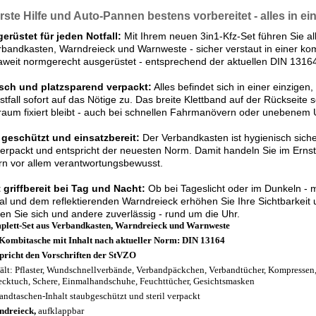
rste Hilfe und Auto-Pannen bestens vorbereitet - alles in ei
gerüstet für jeden Notfall:
Mit Ihrem neuen 3in1-Kfz-Set führen Sie al
erbandkasten, Warndreieck und Warnweste - sicher verstaut in einer k
weit normgerecht ausgerüstet - entsprechend der aktuellen DIN 1316
isch und platzsparend verpackt:
Alles befindet sich in einer einzigen
stfall sofort auf das Nötige zu. Das breite Klettband auf der Rückseite 
raum fixiert bleibt - auch bei schnellen Fahrmanövern oder unebenem 
, geschützt und einsatzbereit:
Der Verbandkasten ist hygienisch sicher
 verpackt und entspricht der neuesten Norm. Damit handeln Sie im Ernstf
n vor allem verantwortungsbewusst.
 griffbereit bei Tag und Nacht:
Ob bei Tageslicht oder im Dunkeln -
al und dem reflektierenden Warndreieck erhöhen Sie Ihre Sichtbarkeit 
en Sie sich und andere zuverlässig - rund um die Uhr.
lett-Set aus Verbandkasten, Warndreieck und Warnweste
Kombitasche mit Inhalt nach aktueller Norm: DIN 13164
pricht den Vorschriften der StVZO
ält: Pflaster, Wundschnellverbände, Verbandpäckchen, Verbandtücher, Kompressen,
ecktuch, Schere, Einmalhandschuhe, Feuchttücher, Gesichtsmasken
andtaschen-Inhalt staubgeschützt und steril verpackt
dreieck,
aufklappbar