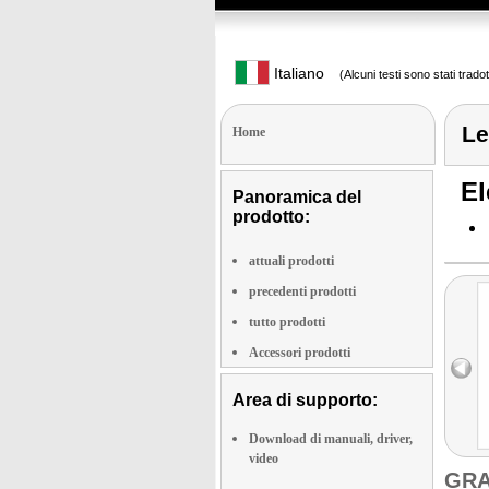
Italiano
(Alcuni testi sono stati trado
Le
Home
El
Panoramica del
prodotto:
attuali prodotti
precedenti prodotti
tutto prodotti
Accessori prodotti
Area di supporto:
Download di manuali, driver,
video
GRA