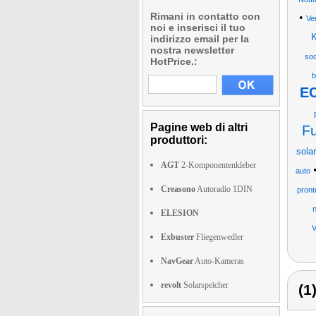
Rimani in contatto con
•
Ve
noi e inserisci il tuo
K
indirizzo email per la
nostra newsletter
so
HotPrice.:
b
EC
Pagine web di altri
Fu
produttori:
sola
AGT
2-Komponentenkleber
auto
Creasono
Autoradio 1DIN
pront
n
ELESION
V
Exbuster
Fliegenwedler
NavGear
Auto-Kameras
revolt
Solarspeicher
(1