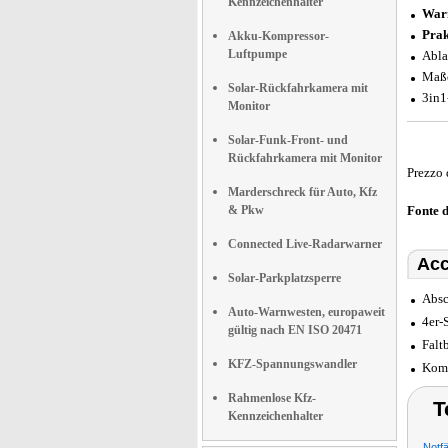
Kennzeichenhalter
War
Prak
Akku-Kompressor-
Luftpumpe
Abla
Maße
Solar-Rückfahrkamera mit
3in1
Monitor
Solar-Funk-Front- und
Rückfahrkamera mit Monitor
Prezzo 
Marderschreck für Auto, Kfz
& Pkw
Fonte 
Connected Live-Radarwarner
Acc
Solar-Parkplatzsperre
Absc
Auto-Warnwesten, europaweit
4er-
gültig nach EN ISO 20471
Falt
KFZ-Spannungswandler
Komp
Rahmenlose Kfz-
T
Kennzeichenhalter
Notfä