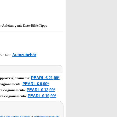
 Anleitung mit Erste-Hilfe-Tipps
Autozubehör
 Sie hier:
PEARL € 21,99*
approvvigionamento
:
PEARL € 9,90*
vvigionamento
:
PEARL € 12,99*
provvigionamento
:
PEARL € 19,99*
provvigionamento
:
•
nza per traffico stradale
Verbandtaschen Kfz