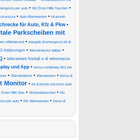
•
•
emergenza per auto
Kfz Erste Hilfe Taschen
•
•
i sicurezza
Auto-Warnwesten
kit pronto
hrecke für Auto, Kfz & Pkw
•
itale Parkscheiben mit
•
n reflektierend
triangolo di emergenza kit di
•
•
Z-Halterungen
Warndreiecke faltbar
g
•
telecamere frontali e di retromarcia
•
play und App
borsa combinata 3in1 per
•
•
•
ecke
Warndreiecke
Warnwesten
borsa di
t Monitor
•
kit di pronto soccorso auto
•
•
•
Erste Hilfe Sets
Verbandstaschen
Kfz
•
•
nza per auto
Kfz-Warnwesten
borse di