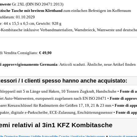
nweste
Gr. 2XL (DIN ISO 20471:2013)
tische Tasche mit breitem Klettband
zum einfachen Befestigen im Kofferraum
ufdatum: 01.10.2029
: 44 x 15,5 x 6,5 cm, Gewicht: 928 g
-Kombitasche inklusive Verbandmaterialien, Warndreieck, Warnweste und deutscher
di Vendita Consigliato:
€ 49,90
di approvvigionamento
Germania
: Articoli scaduti. Ähnliche, neue Artikel finden
essori / I clienti spesso hanno anche acquistato:
hleppseil mit 5 m Länge und Haken, 10 Tonnen Zugkraft, Handschuhe •
Fonte di 
Set Auto-Warnwesten, europaweit zugelassen nach EN ISO 20471 •
Fonte di appro
barer Kreuzschlüssel für Radmuttern der Größen 17, 19, 21 & 23 mm •
Fonte di ap
akte, digitale e-Parkscheibe, ECE-Zulassung, Erschütterungssensor •
Fonte di ap
emi relativi al 3in1 KFZ Kombitasche
•
lle Dreiecke Pannen Unfälle Autounfälle Crashs Unglücke Verletzungen
triangolo di emerge