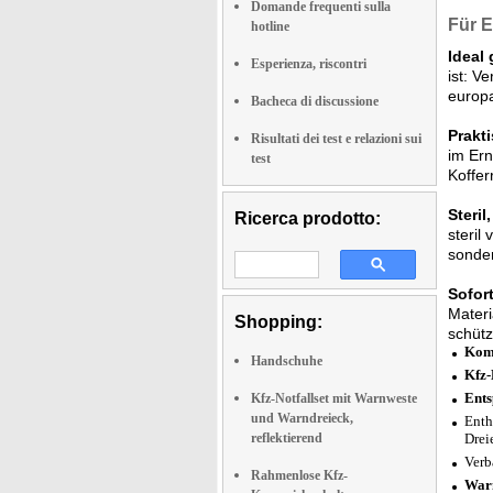
Domande frequenti sulla
Für E
hotline
Ideal 
Esperienza, riscontri
ist: V
europa
Bacheca di discussione
Prakt
Risultati dei test e relazioni sui
im Ern
test
Koffer
Steril
Ricerca prodotto:
steril
sonder
Sofort
Materi
Shopping:
schütz
Komp
Handschuhe
Kfz-
Ents
Kfz-Notfallset mit Warnweste
und Warndreieck,
Enth
reflektierend
Drei
Verb
Rahmenlose Kfz-
Warn