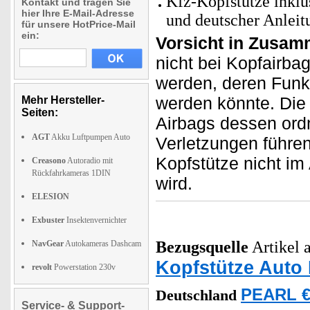
Kfz-Kopfstütze inklu
Kontakt und tragen Sie
hier Ihre E-Mail-Adresse
und deutscher Anleit
für unsere HotPrice-Mail
ein:
Vorsicht in Zusam
nicht bei Kopfairba
werden, deren Funkt
werden könnte. Die
Mehr Hersteller-
Seiten:
Airbags dessen ord
AGT
Akku Luftpumpen Auto
Verletzungen führen
Kopfstütze nicht i
Creasono
Autoradio mit
Rückfahrkameras 1DIN
wird.
ELESION
Exbuster
Insektenvernichter
Bezugsquelle
Artikel a
NavGear
Autokameras Dashcam
Kopfstütze Auto
revolt
Powerstation 230v
PEARL €
Deutschland
Service- & Support-