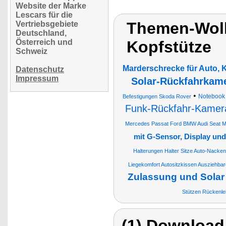
Website der Marke
Lescars für die
Themen-Wolk
Vertriebsgebiete
Deutschland,
Österreich und
Kopfstütze
Schweiz
Marderschrecke für Auto, 
Datenschutz
Impressum
Solar-Rückfahrkame
•
Notebook
Befestigungen Skoda Rover
Funk-Rückfahr-Kamera
Mercedes Passat Ford BMW Audi Seat M
mit G-Sensor, Display un
Halterungen Halter Sitze Auto-Nacken
Liegekomfort Autositzkissen Ausziehba
Zulassung und Solar
Stützen Rückenle
(1) Download