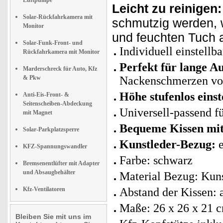
Luftpumpe
Leicht zu reinigen:
Solar-Rückfahrkamera mit
schmutzig werden, 
Monitor
und feuchten Tuch 
Solar-Funk-Front- und
Individuell einstell
Rückfahrkamera mit Monitor
Perfekt für lange A
Marderschreck für Auto, Kfz
& Pkw
Nackenschmerzen vo
Höhe stufenlos einst
Anti-Eis-Front- &
Seitenscheiben-Abdeckung
Universell-passend f
mit Magnet
Bequeme Kissen mi
Solar-Parkplatzsperre
Kunstleder-Bezug:
KFZ-Spannungswandler
Farbe: schwarz
Bremsenentlüfter mit Adapter
und Absaugbehälter
Material Bezug: Kun
Kfz-Ventilatoren
Abstand der Kissen: 
Maße: 26 x 26 x 21 
Bleiben Sie mit uns im