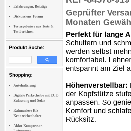
Erfahrungen, Beiträge
Geprüfter Versa
Diskussions-Forum
Monaten Gewähr
Testergebnisse aus Tests &
Testberichten
Perfekt für lange A
Schultern und schm
Produkt-Suche:
werden selbst meh
komfortabel. Lehne
entspannt am Ziel a
Shopping:
Höhenverstellbar:
Autohalterung
der Kopfstütze stuf
Digitale Parkscheibe mit ECE-
anpassen. So genie
Zulassung und Solar
Komfort und schlaf
Rahmenlose Kfz-
Kennzeichenhalter
Rücksitz.
Akku-Kompressor-