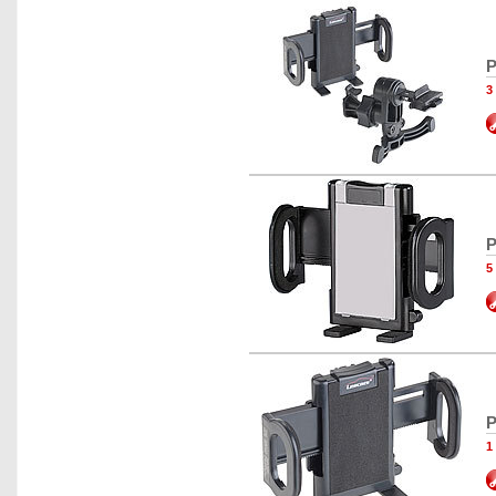
P
3
P
5
P
1