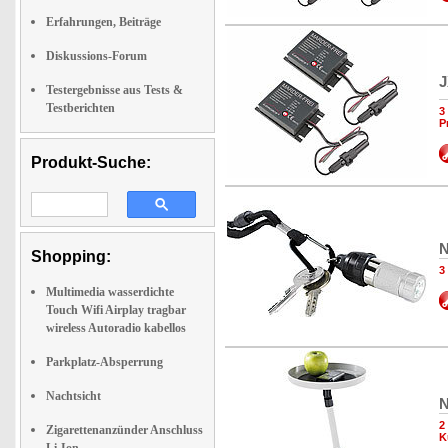
Erfahrungen, Beiträge
Diskussions-Forum
J
Testergebnisse aus Tests &
Testberichten
3
P
Produkt-Suche:
N
Shopping:
3
Multimedia wasserdichte
Touch Wifi Airplay tragbar
wireless Autoradio kabellos
Parkplatz-Absperrung
Nachtsicht
N
2
Zigarettenanzünder Anschluss
K