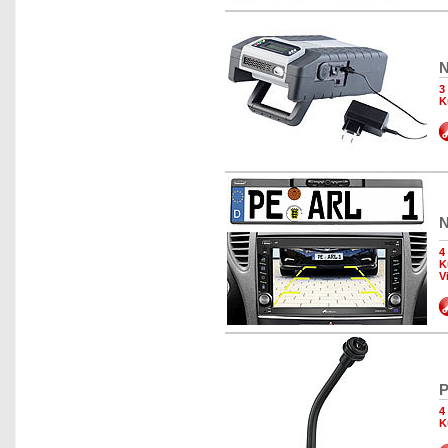
N
3
K
N
4
K
V
P
4
K