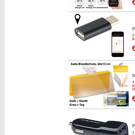
P
2
K
N
4
K
V
P
1