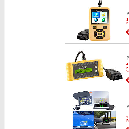
P
1
K
P
4
K
V
P
2
P