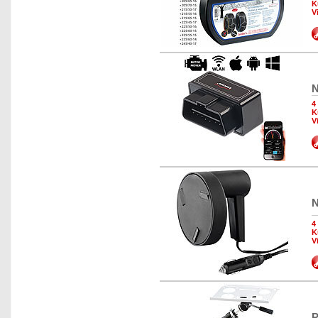
K
V
N
4
K
V
N
4
K
V
P