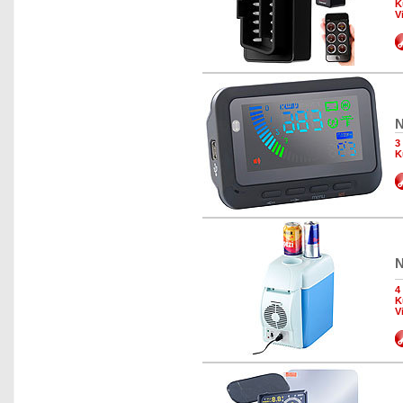
K
V
N
3
K
N
4
K
V