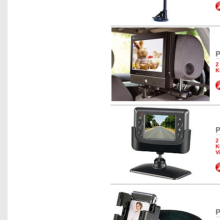
P
2
K
P
2
K
V
P