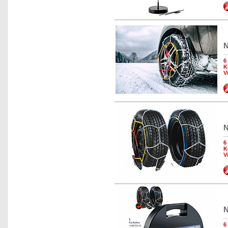
N
6
K
V
N
6
K
V
N
6