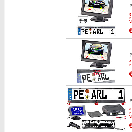
P
5
K
V
P
4
K
P
6
K
V