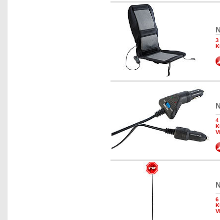
N
3
K
N
4
K
V
N
6
K
V