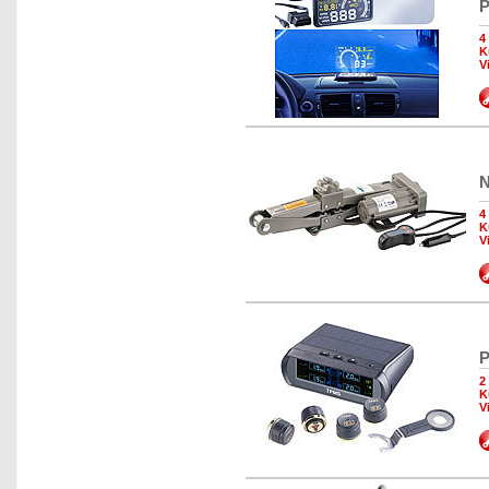
P
4
K
V
N
4
K
V
P
2
K
V