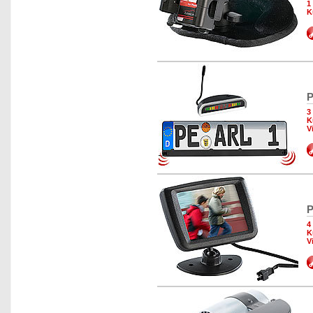
1
K
P
3
K
V
P
4
K
V