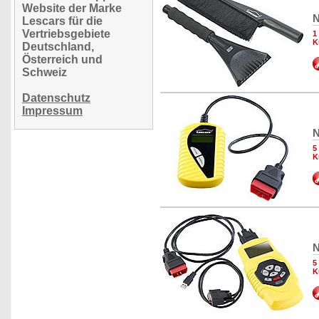
Website der Marke
N
Lescars für die
Vertriebsgebiete
1
K
Deutschland,
Österreich und
Schweiz
Datenschutz
Impressum
N
5
K
N
5
K