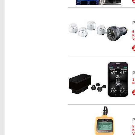
P
5
K
V
P
1
P
P
5
K
V