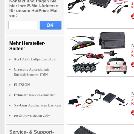
Kontakt und tragen Sie
1
hier Ihre E-Mail-Adresse
K
für unsere HotPrice-Mail
ein:
Mehr Hersteller-
N
Seiten:
2
K
AGT
Akku Luftpumpen Auto
Creasono
Autoradio mit
Rückfahrkameras 1DIN
ELESION
N
Exbuster
Insektenvernichter
2
K
NavGear
Autokameras Dashcam
revolt
Powerstation 230v
Service- & Support-