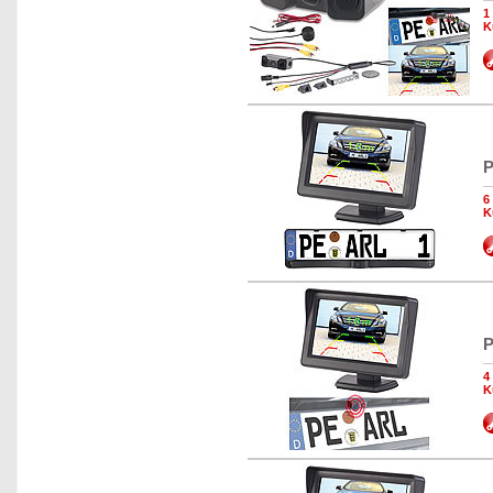
1
K
P
6
K
P
4
K