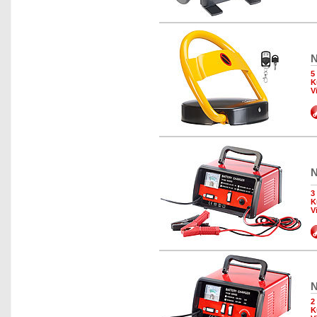
N
5
K
V
N
3
K
V
N
2
K