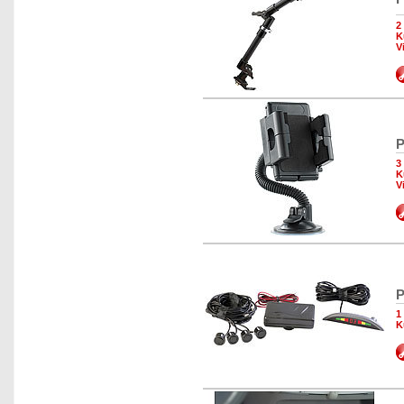
2
K
V
P
3
K
V
P
1
K