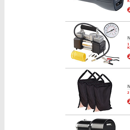
K
N
1
K
N
2