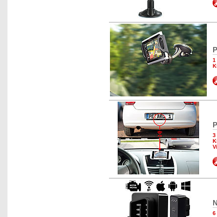
P
1
K
P
3
K
V
N
6