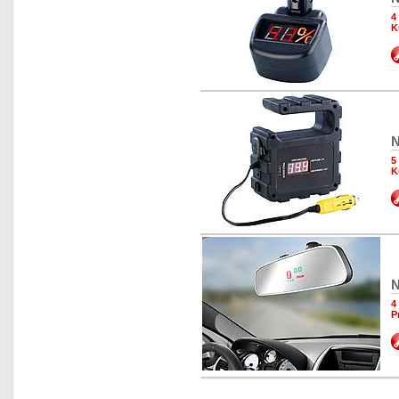
4
K
N
5
K
N
4
P