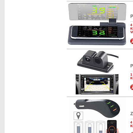
P
4
K
V
P
1
K
Z
4
K