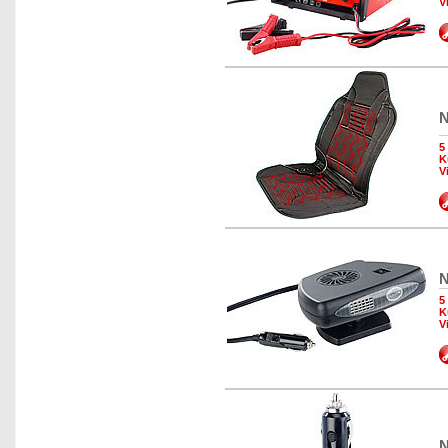
V
N
5
K
V
N
5
K
V
N