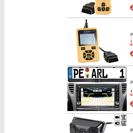
P
1
K
P
3
K
P