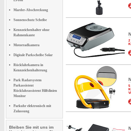
Li-Ion
Marder-Abschreckung
Sonnenschutz Scheibe
Kennzeichenhalter ohne
N
Rahmenkante
2
K
Motorradkamera
Digitale Parkscheibe Solar
Rückfahrkamera in
Kennzeichenhalterung
N
Park Radarsystem
Parkassistent
5
K
Rückfahrassistent Hilfslinien
V
Monitor
Parkuhr elektronisch mit
Zulassung
Bleiben Sie mit uns im
N