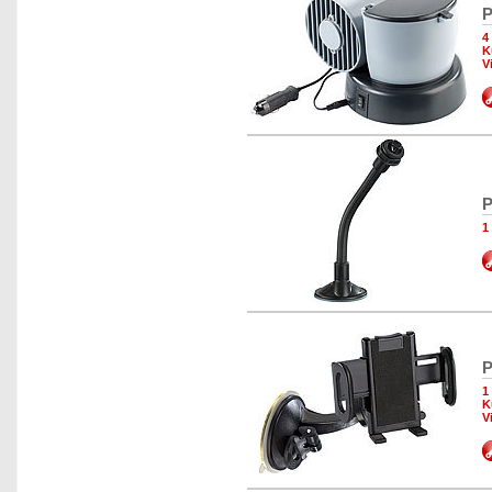
P
4
K
V
P
1
P
1
K
V