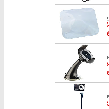
P
2
K
P
1
K
P
1
K