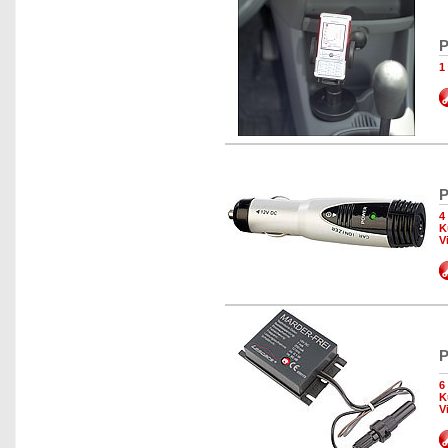
P
1
P
4
K
V
P
6
K
V