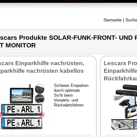
Startseite
| Suche
escars Produkte SOLAR-FUNK-FRONT- UN
IT MONITOR
cars Einparkhilfe nachrüsten,
Lescars Fr
parkhilfe nachrüsten kabellos
Einparkhilf
Rückfahrka
Sicheres Einparken
durch optimale
Sicht beim
Vorwärts- und
Rückwärtsfahren