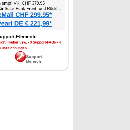
n empf. VK: CHF 379.95
ür
Solar-Funk-Front- und Rückfahrkamera mit Monitor
eMall CHF 299.95*
earl DE € 221,99*
upport-Elemente:
ch, Treiber usw.
•
3 Support-FAQs
•
4
Auszeichnungen
Support-
Bereich