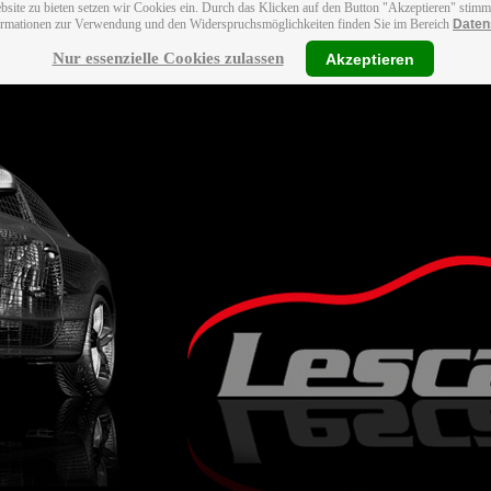
bsite zu bieten setzen wir Cookies ein. Durch das Klicken auf den Button "Akzeptieren" stim
ormationen zur Verwendung und den Widerspruchsmöglichkeiten finden Sie im Bereich
Daten
Nur essenzielle Cookies zulassen
Akzeptieren