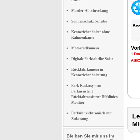
Li-Ion
Marder-Abschreckung
Sonnenschutz Scheibe
Bez
Kennzeichenhalter ohne
Rahmenkante
Vor
Motorradkamera
1 Do
Digitale Parkscheibe Solar
Ausz
Rückfahrkamera in
Kennzeichenhalterung
Park Radarsystem
Parkassistent
Rückfahrassistent Hilfslinien
Monitor
Parkuhr elektronisch mit
L
Zulassung
M
Bleiben Sie mit uns im