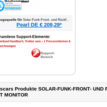
ugsquelle für
Solar-Funk-Front- und Rückfahrkamera mit Monitor
Pearl DE € 209,29*
handene Support-Elemente:
wnload Handbuch, Treiber usw.
•
1 Pressestimmen &
eichnungen
Support-
Bereich
escars Produkte SOLAR-FUNK-FRONT- UN
IT MONITOR