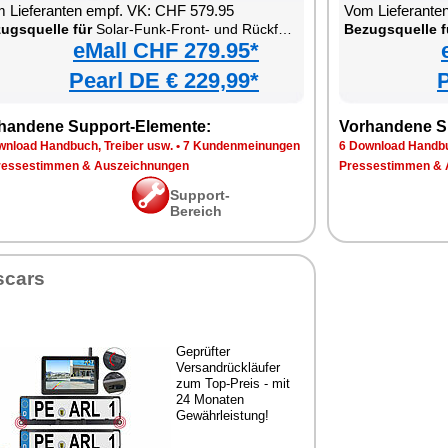
 Lieferanten empf. VK: CHF 579.95
Vom Lieferante
ugsquelle für
Solar-Funk-Front- und Rückfahrkamera mit Monitor
Bezugsquelle f
eMall CHF 279.95*
Pearl DE € 229,99*
P
handene Support-Elemente:
Vorhandene S
wnload Handbuch, Treiber usw.
•
7 Kundenmeinungen
6 Download Handbu
ressestimmen & Auszeichnungen
Pressestimmen & 
Support-
Bereich
scars
Geprüfter
Versandrückläufer
zum Top-Preis - mit
24 Monaten
Gewährleistung!