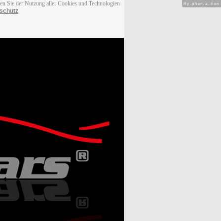
men Sie der Nutzung aller Cookies und Technologien
Hy-phen-a-tion
schutz