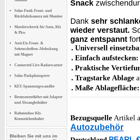
Monitor
Snack
zwischendur
Solar-Funk-Front- und
Rückfahrkamera mit Monitor
Dank
sehr schlank
Marderschreck für Auto, Kfz
wieder verstaut.
So
& Pkw
ganz entspannt
for
Anti-Eis-Front- &
Universell einsetzba
Seitenscheiben-Abdeckung
mit Magnet
Einfach aufstecken:
Connected Live-Radarwarner
Praktische Vertiefu
Solar-Parkplatzsperre
Tragstarke Ablage
a
Maße Ablagefläche:
KFZ-Spannungswandler
Bremsenentlüfter mit Adapter
und Absaugbehälter
Rahmenlose Kfz-
Bezugsquelle
Artikel a
Kennzeichenhalter
Autozubehör
Bleiben Sie mit uns im
PEARL €
Deutschland