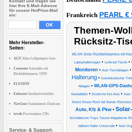
Kontakt und tragen Sie
hier Ihre E-Mail-Adresse
für unsere HotPrice-Mail
PEARL € 
Frankreich
ein:
Themen-Wolk
Rücksitz-Tis
Mehr Hersteller-
Seiten:
WLAN-Solar-Rückfahrkamera mit Nac
AGT
Akku Luftpumpen Auto
•
•
Laptophalterungen
Lenkrad-Tische
Creasono
Autoradio mit
Monitoren
•
Auto Tischablagen
Rückfahrkameras 1DIN
Halterung
•
Getränkebecher Trin
ELESION
•
WLAN-GPS-Dashcam
Ablagen
•
•
Exbuster
Insektenvernichter
Autotabletts
Esstische fürs Auto
Auto-
Desks Dosen Rück falt Stands Rücksitze
NavGear
Autokameras Dashcam
Solar
Auto, Kfz & Pkw
•
revolt
Powerstation 230v
Schreibtische Trays Tassen Klapptische Rei
•
faltbare Halter Universale
Auto-Org
Service- & Support-