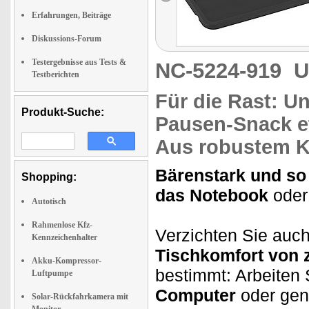
Erfahrungen, Beiträge
Diskussions-Forum
Testergebnisse aus Tests &
NC-5224-919
U
Testberichten
Für die Rast:
Un
Produkt-Suche:
Pausen-Snack e
Aus robustem K
Bärenstark und s
Shopping:
das Notebook
oder
Autotisch
Rahmenlose Kfz-
Verzichten Sie auch
Kennzeichenhalter
Tischkomfort von 
Akku-Kompressor-
bestimmt: Arbeiten
Luftpumpe
Computer
oder gen
Solar-Rückfahrkamera mit