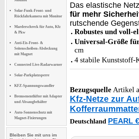
Monitor
Das elastische Netz
Solar-Funk-Front- und
für mehr Sicherhei
Rückfahrkamera mit Monitor
rutschende Gegens
Marderschreck für Auto, Kfz
Robustes und voll-e
& Pkw
Universal-Größe fü
Anti-Eis-Front- &
cm
Seitenscheiben-Abdeckung
mit Magnet
4 stabile Kunststoff
Connected Live-Radarwarner
Solar-Parkplatzsperre
KFZ-Spannungswandler
Bezugsquelle
Artikel a
Bremsenentlüfter mit Adapter
Kfz-Netze zur A
und Absaugbehälter
Kofferraummatte
Auto-Sonnenschutz mit
Magnet-Fixierungen
PEARL €
Deutschland
Bleiben Sie mit uns im