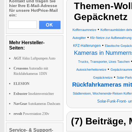
Kontakt und tragen Sie
Themen-Wolk
hier Ihre E-Mail-Adresse
für unsere HotPrice-Mail
Gepäcknetz
ein:
•
Kofferraumnetze
Kofferraumböden deh
•
Autogitter
Kfz-Netze zur Aufbewahrung 
Mehr Hersteller-
•
KFZ-Halterungen
Elastische Gepäc
Seiten:
Kameras in Nummerns
AGT
Akku Luftpumpen Auto
Trucks, Transporter, Lkws Taschen
Creasono
Autoradio mit
•
Autosicherheitsnetze
Gepäckraumnetz
Rückfahrkameras 1DIN
•
Gepäcknetze
Solar-Park
Rückfahrkameras mit
ELESION
Exbuster
Insektenvernichter
Städtereisen, Wochenende-Reisen Koffer
Solar-Funk-Front- u
NavGear
Autokameras Dashcam
revolt
Powerstation 230v
(7) Beiträge,
Service- & Support-