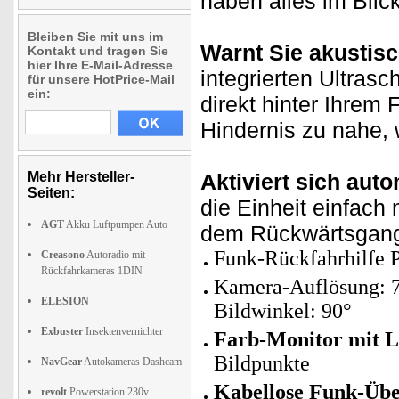
haben alles im Blick
Bleiben Sie mit uns im
Warnt Sie akustisc
Kontakt und tragen Sie
hier Ihre E-Mail-Adresse
integrierten Ultrasc
für unsere HotPrice-Mail
ein:
direkt hinter Ihre
Hindernis zu nahe, 
Mehr Hersteller-
Aktiviert sich aut
Seiten:
die Einheit einfach 
AGT
Akku Luftpumpen Auto
dem Rückwärtsgang g
Funk-Rückfahrhilfe 
Creasono
Autoradio mit
Rückfahrkameras 1DIN
Kamera-Auflösung: 7
ELESION
Bildwinkel: 90°
Exbuster
Insektenvernichter
Farb-Monitor mit L
Bildpunkte
NavGear
Autokameras Dashcam
Kabellose Funk-Übe
revolt
Powerstation 230v