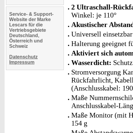
2 Ultraschall-Rückf
Winkel: je 110°
Service- & Support-
Website der Marke
Akustischer Abstan
Lescars für die
Vertriebsgebiete
Universell einsetzba
Deutschland,
Österreich und
Halterung geeignet 
Schweiz
Aktiviert sich auto
Datenschutz
Wasserdicht:
Schutz
Impressum
Stromversorgung Kam
Rückfahrlicht, Kabel
(Anschlusskabel: 19
Maße Nummernschild-
Anschlusskabel-Läng
Maße Monitor (mit H
154 g
Maße Abstandswarner