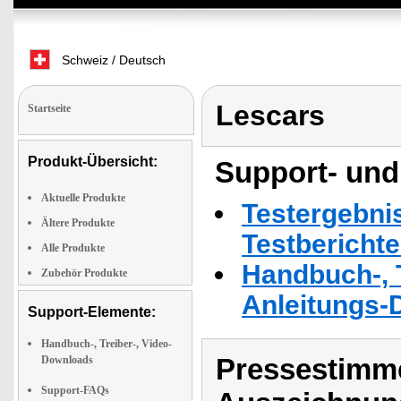
Schweiz / Deutsch
Lescars
Startseite
Produkt-Übersicht:
Support- und
Aktuelle Produkte
Testergebni
Ältere Produkte
Testbericht
Alle Produkte
Handbuch-, T
Zubehör Produkte
Anleitungs-
Support-Elemente:
Handbuch-, Treiber-, Video-
Pressestimme
Downloads
Support-FAQs