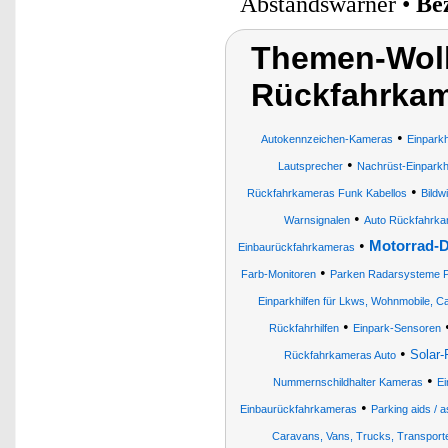
Abstandswarner •
Be
Themen-Wolk
Rückfahrkam
•
Autokennzeichen-Kameras
Einpark
•
Lautsprecher
Nachrüst-Einparkhi
•
Rückfahrkameras Funk Kabellos
Bildw
•
Warnsignalen
Auto Rückfahrka
•
Motorrad-D
Einbaurückfahrkameras
•
Farb-Monitoren
Parken Radarsysteme Pa
Einparkhilfen für Lkws, Wohnmobile, 
•
Rückfahrhilfen
Einpark-Sensoren
•
Solar-
Rückfahrkameras Auto
•
Nummernschildhalter Kameras
E
•
Einbaurückfahrkameras
Parking aids / 
Caravans, Vans, Trucks, Transporter