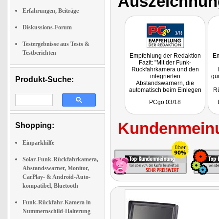
Auszeichnun
Erfahrungen, Beiträge
Diskussions-Forum
Testergebnisse aus Tests &
Testberichten
Empfehlung der Redaktion
Em
Fazit: "Mit der Funk-
Rückfahrkamera und den
integrierten
gü
Produkt-Suche:
Abstandswarnern, die
automatisch beim Einlegen
Rü
des Rückwärtsganges
de
PCgo 03/18
aktiviert werden, parken Sie
viel entspannter ein als je
zuvor."
se
Kundenmeinu
Shopping:
B
Einparkhilfe
Solar-Funk-Rückfahrkamera,
Abstandswarner, Monitor,
CarPlay- & Android-Auto-
kompatibel, Bluetooth
Funk-Rückfahr-Kamera in
Nummernschild-Halterung