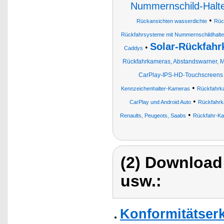
Nummernschild-Halt
•
Rückansichten wasserdichte
Rüc
Rückfahrsysteme mit Nummernschildhalt
Solar-Rückfahr
•
Caddys
Rückfahrkameras, Abstandswarner, Mo
CarPlay-IPS-HD-Touchscreens 
•
Kennzeichenhalter-Kameras
Rückfahrk
•
CarPlay und Android Auto
Rückfahrk
•
Renaults, Peugeots, Saabs
Rückfahr-Ka
(2) Download
usw.:
Konformitätser