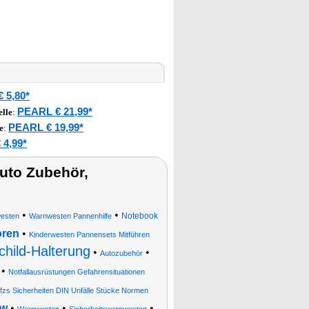
 5,80*
PEARL € 21,99*
lle
:
PEARL € 19,99*
e
:
 4,99*
uto Zubehör,
•
•
Notebook
westen
Warnwesten Pannenhilfe
oren
•
Kinderwesten Pannensets Mitführen
hild-Halterung
•
•
Autozubehör
•
Notfallausrüstungen Gefahrensituationen
Kfzs Sicherheiten DIN Unfälle Stücke Normen
kw
•
•
•