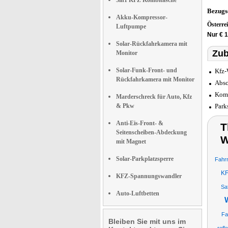
3in1 KFZ Kombitasche
Bezugs
Akku-Kompressor-
Österre
Luftpumpe
Nur € 
Solar-Rückfahrkamera mit
Zub
Monitor
Solar-Funk-Front- und
Kfz-
Rückfahrkamera mit Monitor
Absc
Komp
Marderschreck für Auto, Kfz
& Pkw
Park
Anti-Eis-Front- &
T
Seitenscheiben-Abdeckung
W
mit Magnet
Solar-Parkplatzsperre
Fahrr
KF
KFZ-Spannungswandler
Sa
Auto-Luftbetten
Fa
Bleiben Sie mit uns im