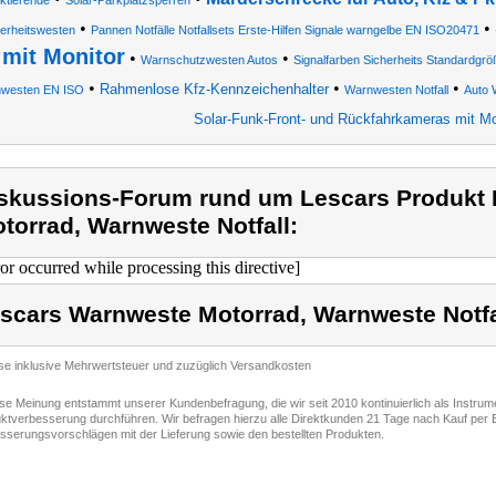
ektierende
Solar-Parkplatzsperren
•
•
erheitswesten
Pannen Notfälle Notfallsets Erste-Hilfen Signale warngelbe EN ISO20471
mit Monitor
•
•
Warnschutzwesten Autos
Signalfarben Sicherheits Standardgrö
•
•
•
Rahmenlose Kfz-Kennzeichenhalter
westen EN ISO
Warnwesten Notfall
Auto 
Solar-Funk-Front- und Rückfahrkameras mit Mo
skussions-Forum rund um Lescars Produkt
torrad, Warnweste Notfall:
ror occurred while processing this directive]
scars Warnweste Motorrad, Warnweste Notfa
ise inklusive Mehrwertsteuer und zuzüglich Versandkosten
ese Meinung entstammt unserer Kundenbefragung, die wir seit 2010 kontinuierlich als Instru
ktverbesserung durchführen. Wir befragen hierzu alle Direktkunden 21 Tage nach Kauf per E
sserungsvorschlägen mit der Lieferung sowie den bestellten Produkten.