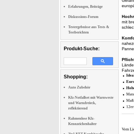
Gefahr
europä
Erfahrungen, Beiträge
Hochre
Diskussions-Forum
mit br
Testergebnisse aus Tests &
schlec
Testberichten
Komfo
nahezu
Produkt-Suche:
Pannen
Pflic
Länder
Fahrze
Idea
Shopping:
Euro
Auto Zubehör
Hohe
Mate
Kfz-Notfallset mit Warnweste
Maße
und Warndreieck,
12er
reflektierend
Rahmenlose Kfz-
Kennzeichenhalter
Vom Li