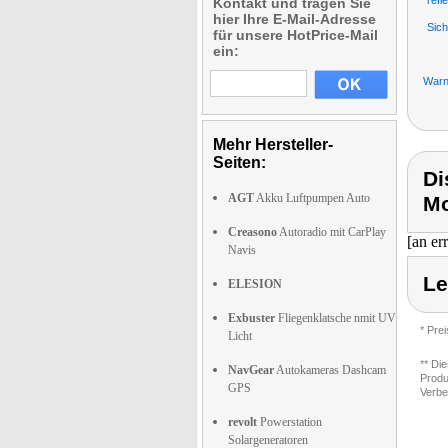
refl
Kontakt und tragen Sie
hier Ihre E-Mail-Adresse
Sich
für unsere HotPrice-Mail
ein:
Warn
Mehr Hersteller-
Seiten:
Di
AGT
Akku Luftpumpen Auto
Mo
Creasono
Autoradio mit CarPlay
[an er
Navis
Le
ELESION
Exbuster
Fliegenklatsche nmit UV
* Pre
Licht
** Di
NavGear
Autokameras Dashcam
Produ
GPS
Verbe
revolt
Powerstation
Solargeneratoren