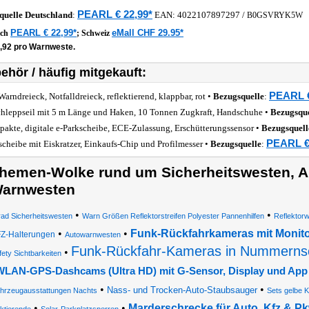
PEARL € 22,99*
quelle
Deutschland
:
EAN:
4022107897297
/
B0GSVRYK5W
PEARL € 22,99*
eMall CHF 29.95*
ich
;
Schweiz
1,92 pro Warnweste.
ehör / häufig mitgekauft:
PEARL €
Warndreieck, Notfalldreieck, reflektierend, klappbar, rot •
Bezugsquelle
:
hleppseil mit 5 m Länge und Haken, 10 Tonnen Zugkraft, Handschuhe •
Bezugsque
akte, digitale e-Parkscheibe, ECE-Zulassung, Erschütterungssensor •
Bezugsquell
PEARL €
scheibe mit Eiskratzer, Einkaufs-Chip und Profilmesser •
Bezugsquelle
:
hemen-Wolke rund um Sicherheitswesten, A
arnwesten
•
•
ad Sicherheitswesten
Warn Größen Reflektorstreifen Polyester Pannenhilfen
Reflektor
•
•
Funk-Rückfahrkameras mit Monit
Z-Halterungen
Autowarnwesten
Funk-Rückfahr-Kameras in Nummernsc
•
fety Sichtbarkeiten
WLAN-GPS-Dashcams (Ultra HD) mit G-Sensor, Display und App
•
•
Nass- und Trocken-Auto-Staubsauger
hrzeugausstattungen Nachts
Sets gelbe 
•
•
Marderschrecke für Auto, Kfz & P