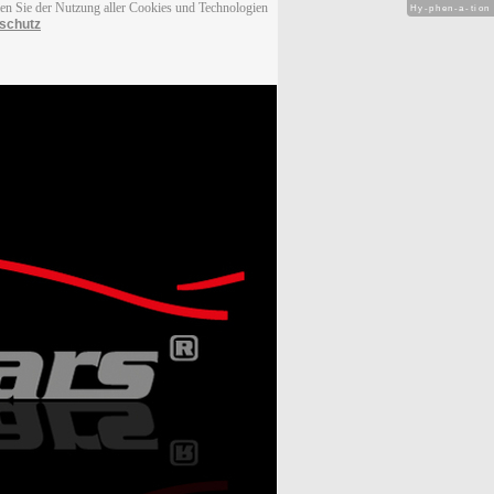
men Sie der Nutzung aller Cookies und Technologien
Hy-phen-a-tion
schutz