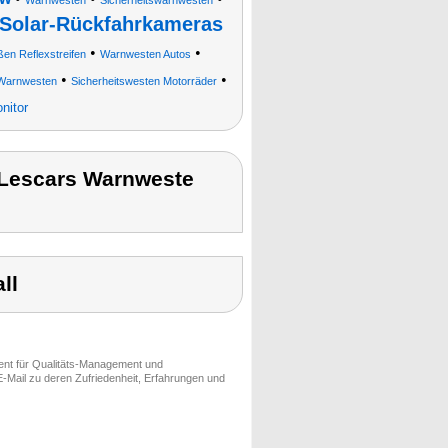
Warnwesten
Sicherheitswarnwesten
Solar-Rückfahrkameras
•
•
ßen Reflexstreifen
Warnwesten Autos
•
•
Warnwesten
Sicherheitswesten Motorräder
nitor
 Lescars Warnweste
ll
ment für Qualitäts-Management und
-Mail zu deren Zufriedenheit, Erfahrungen und