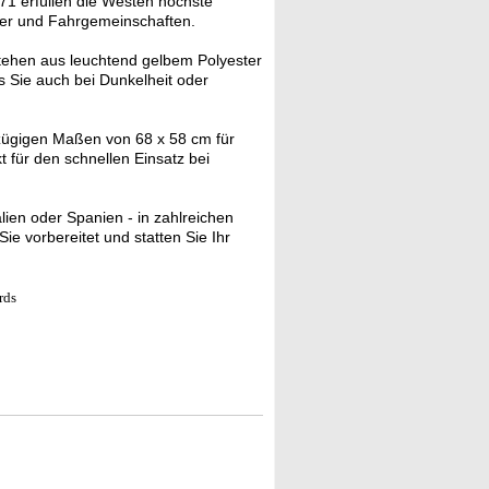
471 erfüllen die Westen höchste
hrer und Fahrgemeinschaften.
ehen aus leuchtend gelbem Polyester
ss Sie auch bei Dunkelheit oder
ßzügigen Maßen von 68 x 58 cm für
 für den schnellen Einsatz bei
lien oder Spanien - in zahlreichen
e vorbereitet und statten Sie Ihr
rds