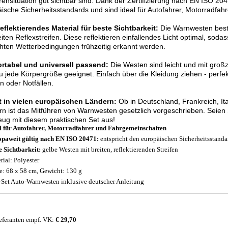
ensituation gut sichtbar sind. Dank der Zertifizierung nach EN ISO 20
ische Sicherheitsstandards und sind ideal für Autofahrer, Motorradfa
flektierendes Material für beste Sichtbarkeit:
Die Warnwesten best
eiten Reflexstreifen. Diese reflektieren einfallendes Licht optimal, soda
hten Wetterbedingungen frühzeitig erkannt werden.
rtabel und universell passend:
Die Westen sind leicht und mit gro
 jede Körpergröße geeignet. Einfach über die Kleidung ziehen - perfekt
 oder Notfällen.
ht in vielen europäischen Ländern:
Ob in Deutschland, Frankreich, Ita
n ist das Mitführen von Warnwesten gesetzlich vorgeschrieben. Seien Si
ug mit diesem praktischen Set aus!
l für Autofahrer, Motorradfahrer und Fahrgemeinschaften
paweit gültig nach EN ISO 20471:
entspricht den europäischen Sicherheitsstanda
 Sichtbarkeit:
gelbe Westen mit breiten, reflektierenden Streifen
rial: Polyester
: 68 x 58 cm, Gewicht: 130 g
-Set Auto-Warnwesten inklusive deutscher Anleitung
eferanten empf. VK:
€ 29,70