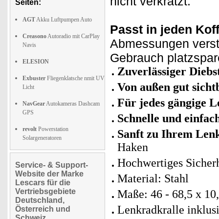
nicht verkratzt.
Seiten:
AGT
Akku Luftpumpen Auto
Passt in jeden Kof
Creasono
Autoradio mit CarPlay
Abmessungen versta
Navis
Gebrauch platzspar
ELESION
Zuverlässiger Diebs
Exbuster
Fliegenklatsche nmit UV
Von außen gut sicht
Licht
Für jedes gängige L
NavGear
Autokameras Dashcam
GPS
Schnelle und einfach
revolt
Powerstation
Sanft zu Ihrem Len
Solargeneratoren
Haken
Hochwertiges Sicherh
Service- & Support-
Website der Marke
Material: Stahl
Lescars für die
Vertriebsgebiete
Maße: 46 - 68,5 x 10
Deutschland,
Lenkradkralle inklus
Österreich und
Schweiz