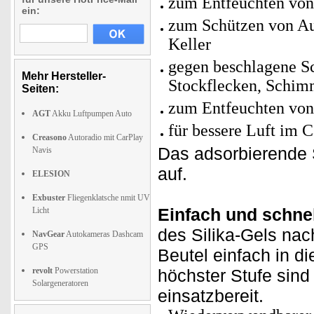
zum Entfeuchten von
ein:
zum Schützen von Au
Keller
gegen beschlagene Sc
Mehr Hersteller-
Stockflecken, Schim
Seiten:
zum Entfeuchten von
AGT
Akku Luftpumpen Auto
für bessere Luft im 
Creasono
Autoradio mit CarPlay
Das adsorbierende S
Navis
auf.
ELESION
Exbuster
Fliegenklatsche nmit UV
Einfach und schne
Licht
des Silika-Gels nac
NavGear
Autokameras Dashcam
GPS
Beutel einfach in d
revolt
Powerstation
höchster Stufe sind
Solargeneratoren
einsatzbereit.