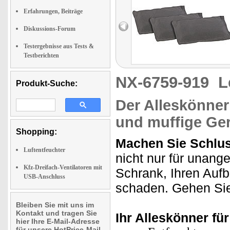
Erfahrungen, Beiträge
Diskussions-Forum
Testergebnisse aus Tests &
Testberichten
NX-6759-919
L
Produkt-Suche:
Der Alleskönner 
und muffige Ge
Shopping:
Machen Sie Schluss
Luftentfeuchter
nicht nur für unan
Kfz-Dreifach-Ventilatoren mit
Schrank, Ihren Auf
USB-Anschluss
schaden. Gehen Sie 
Bleiben Sie mit uns im
Kontakt und tragen Sie
Ihr Alleskönner für
hier Ihre E-Mail-Adresse
für unsere HotPrice-Mail