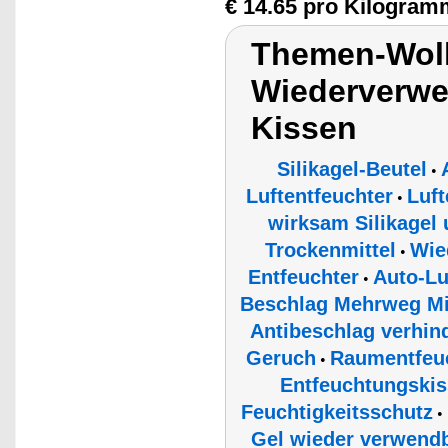
€ 14.65 pro Kilogram
Themen-Wol
Wiederverwe
Kissen
Silikagel-Beutel
•
Luftentfeuchter
Luft
•
wirksam Silikagel
Trockenmittel
Wie
•
Entfeuchter
Auto-Lu
•
Beschlag Mehrweg Mic
Antibeschlag verhind
Geruch
Raumentfeuc
•
Entfeuchtungski
Feuchtigkeitsschutz
•
Gel wieder verwend