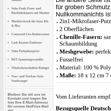
Monitor
für groben Schmutz,
Solar-Funk-Front- und
Nullkommanichts ist
Rückfahrkamera mit Monitor
2in1-Mikrofaser-Pu
Marderschreck für Auto, Kfz
& Pkw
2 Oberflächen
Connected Live-Radarwarner
Chenille-Fasern:
sa
Schaumbildung
Lack-Kratzer-Entferner
Meshgewebe:
perfek
Solar-Parkplatzsperre
Fusselfrei
KFZ-Spannungswandler
Material: 100 % Poly
Windschutzscheiben-Reiniger
Maße:
18 x 12 cm 7 
Nass- und Trocken-Auto-
Staubsauger
Bleiben Sie mit uns im
Vom Lieferanten emp
Kontakt und tragen Sie
hier Ihre E-Mail-Adresse
für unsere HotPrice-Mail
Bezugsquelle
Deutsch
ein: