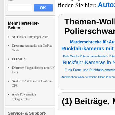
Auto
finden Sie hier:
Themen-Wol
Mehr Hersteller-
Seiten:
Polierschw
AGT
Akku Luftpumpen Auto
Marderschrecke für Au
Creasono
Autoradio mit CarPlay
Rückfahrkameras mit
Navis
Pads Wachs Polierschaum Autolack Polier
ELESION
Rückfahr-Kameras in 
Exbuster
Fliegenklatsche nmit UV
Funk-Front- und Rückfahrkameras
Licht
Autwäschen Wäsche weiche Clean Putzen
NavGear
Autokameras Dashcam
GPS
revolt
Powerstation
(1) Beiträge,
Solargeneratoren
Service- & Support-