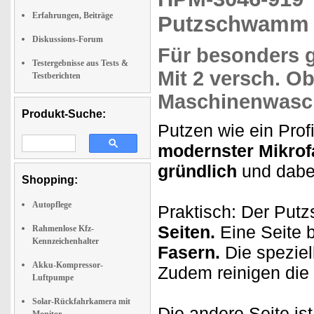
Erfahrungen, Beiträge
Putzschwamm
Diskussions-Forum
Für besonders
Testergebnisse aus Tests &
Mit 2 versch. Ob
Testberichten
Maschinenwasc
Produkt-Suche:
Putzen wie ein Pro
modernster Mikrof
gründlich
und dab
Shopping:
Autopflege
Praktisch: Der Put
Seiten.
Eine Seite b
Rahmenlose Kfz-
Kennzeichenhalter
Fasern.
Die speziel
Akku-Kompressor-
Zudem reinigen die 
Luftpumpe
Solar-Rückfahrkamera mit
Die andere Seite is