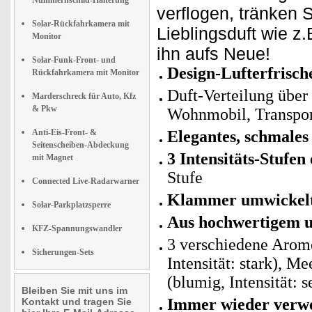
Nummernschild-Halterung
verflogen, tränken S
Solar-Rückfahrkamera mit
Lieblingsduft wie z
Monitor
ihn aufs Neue!
Solar-Funk-Front- und
Design-Lufterfrisch
Rückfahrkamera mit Monitor
Duft-Verteilung über
Marderschreck für Auto, Kfz
& Pkw
Wohnmobil, Transpor
Anti-Eis-Front- &
Elegantes, schmales
Seitenscheiben-Abdeckung
3 Intensitäts-Stufen 
mit Magnet
Stufe
Connected Live-Radarwarner
Klammer umwickelt 
Solar-Parkplatzsperre
Aus hochwertigem 
KFZ-Spannungswandler
3 verschiedene Arome
Sicherungen-Sets
Intensität: stark), Me
(blumig, Intensität: s
Bleiben Sie mit uns im
Immer wieder verw
Kontakt und tragen Sie