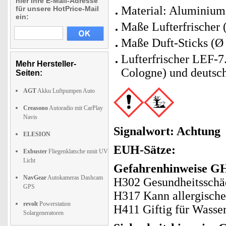
hier Ihre E-Mail-Adresse
Material: Aluminium 
für unsere HotPrice-Mail
ein:
Maße Lufterfrischer 
Maße Duft-Sticks (Ø 
Lufterfrischer LEF-7.
Mehr Hersteller-
Cologne) und deutsc
Seiten:
AGT
Akku Luftpumpen Auto
Creasono
Autoradio mit CarPlay
Navis
Signalwort: Achtung
ELESION
EUH-Sätze:
Exbuster
Fliegenklatsche nmit UV
Licht
Gefahrenhinweise GH
NavGear
Autokameras Dashcam
H302 Gesundheitsschäd
GPS
H317 Kann allergische
revolt
Powerstation
H411 Giftig für Wasser
Solargeneratoren