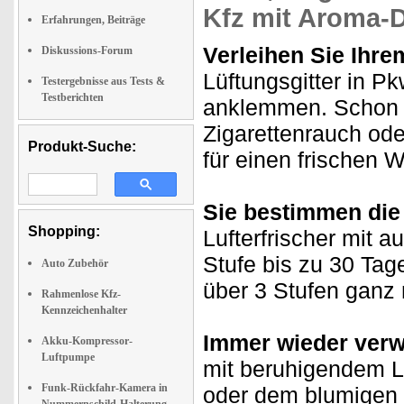
Kfz mit Aroma-
Erfahrungen, Beiträge
Verleihen Sie Ihre
Diskussions-Forum
Lüftungsgitter in P
Testergebnisse aus Tests &
Testberichten
anklemmen. Schon v
Zigarettenrauch ode
Produkt-Suche:
für einen frischen W
Sie bestimmen die
Shopping:
Lufterfrischer mit a
Stufe bis zu 30 Tage
Auto Zubehör
über 3 Stufen ganz
Rahmenlose Kfz-
Kennzeichenhalter
Immer wieder ver
Akku-Kompressor-
Luftpumpe
mit beruhigendem L
Funk-Rückfahr-Kamera in
oder dem blumigen 