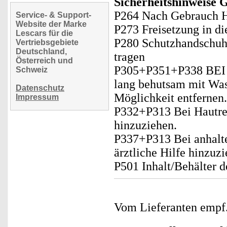
Sicherheitshinweise 
P264 Nach Gebrauch H
Service- & Support-
Website der Marke
P273 Freisetzung in d
Lescars für die
P280 Schutzhandschuh
Vertriebsgebiete
Deutschland,
tragen
Österreich und
P305+P351+P338 BE
Schweiz
lang behutsam mit Was
Datenschutz
Möglichkeit entfernen.
Impressum
P332+P313 Bei Hautrei
hinzuziehen.
P337+P313 Bei anhalte
ärztliche Hilfe hinzuzi
P501 Inhalt/Behälter 
Vom Lieferanten emp