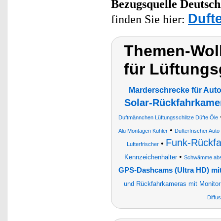
Bezugsquelle
Deutsch
Dufte
finden Sie hier:
Themen-Wolk
für Lüftungs
Marderschrecke für Auto
Solar-Rückfahrkamer
Duftmännchen Lüftungsschlitze Düfte Öle
•
Alu Montagen Kühler
Dufterfrischer Auto
Funk-Rückfa
•
Lufterfrischer
•
Kennzeichenhalter
Schwämme abso
GPS-Dashcams (Ultra HD) mit
und Rückfahrkameras mit Monitor
Diffu